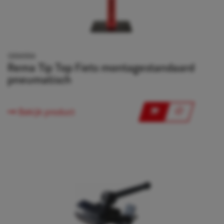
5894994
Rema Tip Top Fiets montagestandaard
pneumatisch
Bekijk product