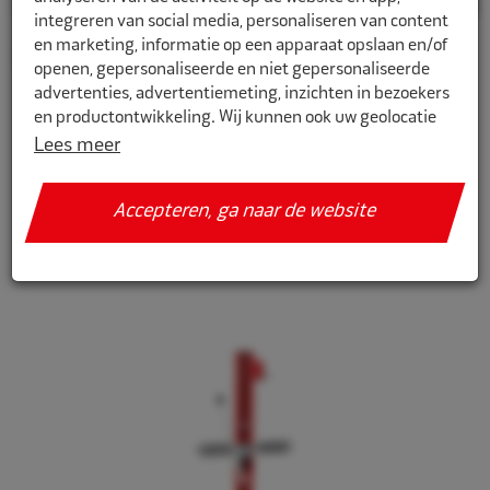
integreren van social media, personaliseren van content
en marketing, informatie op een apparaat opslaan en/of
Fiets
openen, gepersonaliseerde en niet gepersonaliseerde
advertenties, advertentiemeting, inzichten in bezoekers
en productontwikkeling. Wij kunnen ook uw geolocatie
gegevens gebruiken, indien u hier toestemming voor
Lees meer
geeft.
Relevantie
Accepteren, ga naar de website
Als u meer wilt weten over de cookies die wij gebruiken,
Toon alle resultaten
de gegevens die daarmee verzameld worden en over uw
rechten op dit punt, lees dan ons
privacy policy
Geef toestemming of stel uw eigen keuze in. U kunt uw
voorkeuren opnieuw aanpassen door onderaan de
pagina op
cookie-instellingen.
te klikken.