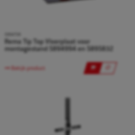
5894738
Rema Tip Top Vloerplaat voor
montagestand 5894994 en 5895832
Bekijk product