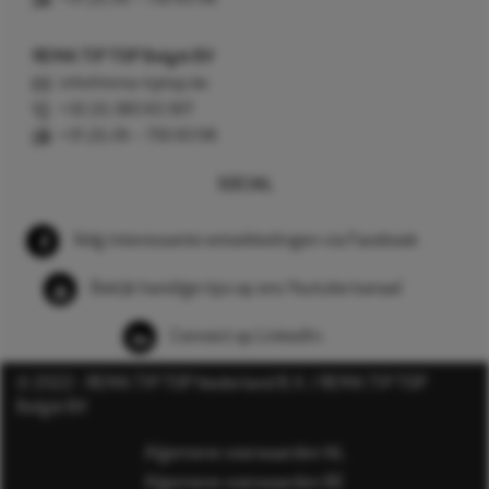
REMA TIP TOP België BV
info@rema-tiptop.be
+32 (0) 380 83 307
+31 (0) 26 – 750 83 98
SOCIAL
Volg interessante ontwikkelingen via Facebook
Bekijk handige tips op ons Youtube kanaal
Connect op LinkedIn
© 2022 - REMA TIP TOP Nederland B.V. / REMA TIP TOP
België BV
Algemene voorwaarden NL
Algemene voorwaarden BE