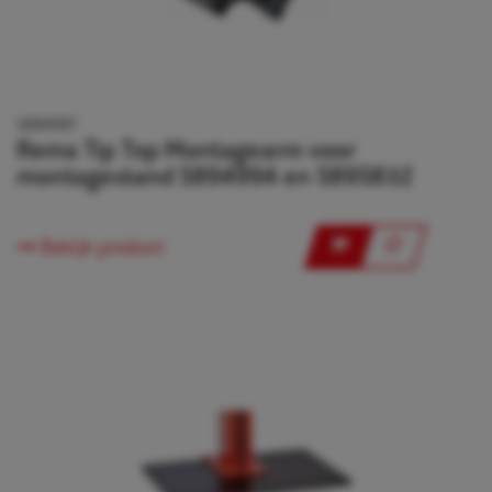
5894997
Rema Tip Top Montagearm voor
montagestand 5894994 en 5895832
Bekijk product