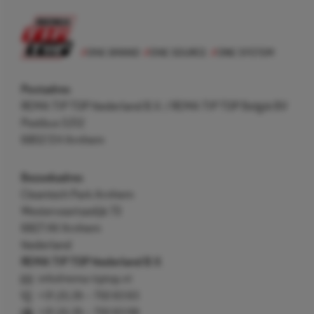
Postadres
REMA TIP TOP Nederland B.V. / REMA TIP TOP België BV
Postbus 5312
6802 EH Arnhem
Bezoekadres
Cleantech Park Arnhem
Westervoortsedijk 73
6827 AV Arnhem
Nederland
REMA TIP TOP Nederland B.V.
info@rema-tiptop.nl
+31 (0) 26 – 750 83 83
+31 (0) 26 – 750 83 98