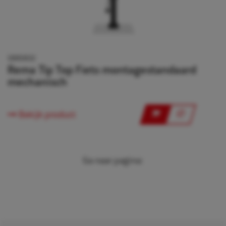
5895832
Rema Tip Top Fiets montagestandaard
mechanisch
Bekijk product
Ga naar pagina: