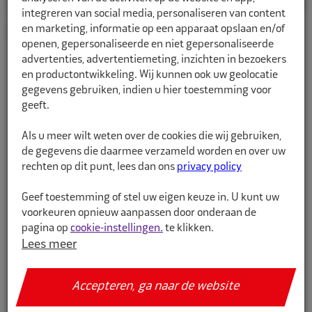
integreren van social media, personaliseren van content
en marketing, informatie op een apparaat opslaan en/of
Vrachtwagen
openen, gepersonaliseerde en niet gepersonaliseerde
advertenties, advertentiemeting, inzichten in bezoekers
en productontwikkeling. Wij kunnen ook uw geolocatie
gegevens gebruiken, indien u hier toestemming voor
geeft.
Relevantie
Als u meer wilt weten over de cookies die wij gebruiken,
Toon 9 resultaten
de gegevens die daarmee verzameld worden en over uw
rechten op dit punt, lees dan ons
privacy policy
Geef toestemming of stel uw eigen keuze in. U kunt uw
voorkeuren opnieuw aanpassen door onderaan de
pagina op
cookie-instellingen.
te klikken.
Lees meer
Accepteren, ga naar de website