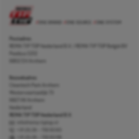
Postadres
REMA TIP TOP Nederland B.V. / REMA TIP TOP België BV
Postbus 5312
6802 EH Arnhem
Bezoekadres
Cleantech Park Arnhem
Westervoortsedijk 73
6827 AV Arnhem
Nederland
REMA TIP TOP Nederland B.V.
info@rema-tiptop.nl
+31 (0) 26 – 750 83 83
+31 (0) 26 – 750 83 98