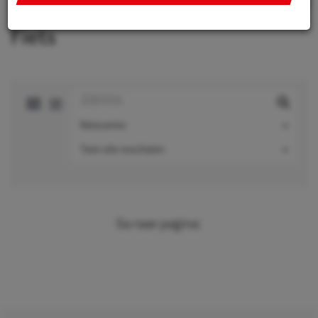
integreren van social media, personaliseren van content
en marketing, informatie op een apparaat opslaan en/of
Fiets
openen, gepersonaliseerde en niet gepersonaliseerde
advertenties, advertentiemeting, inzichten in bezoekers
en productontwikkeling. Wij kunnen ook uw geolocatie
gegevens gebruiken, indien u hier toestemming voor
geeft.
Relevantie
Als u meer wilt weten over de cookies die wij gebruiken,
Toon alle resultaten
de gegevens die daarmee verzameld worden en over uw
rechten op dit punt, lees dan ons
privacy policy
Geef toestemming of stel uw eigen keuze in. U kunt uw
voorkeuren opnieuw aanpassen door onderaan de
Ga naar pagina:
pagina op
cookie-instellingen.
te klikken.