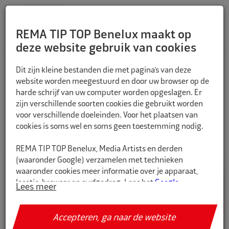
REMA TIP TOP Benelux maakt op
deze website gebruik van cookies
Dit zijn kleine bestanden die met pagina’s van deze
HOME
Fiets
Zadelpennen
website worden meegestuurd en door uw browser op de
harde schrijf van uw computer worden opgeslagen. Er
zijn verschillende soorten cookies die gebruikt worden
voor verschillende doeleinden. Voor het plaatsen van
Filteren
cookies is soms wel en soms geen toestemming nodig.
REMA TIP TOP Benelux, Media Artists en derden
(waaronder Google) verzamelen met technieken
waaronder cookies meer informatie over je apparaat,
locatie, browser en surfgedrag. Lees het
Google
Lees meer
Privacybeleid en hun Servicevoorwaarden
voor meer
informatie over hoe Google uw persoonsgegevens
gebruikt. Wij gebruiken dit voor de volgende doeleinden:
Accepteren, ga naar de website
analyseren van de activiteit op de website en app,