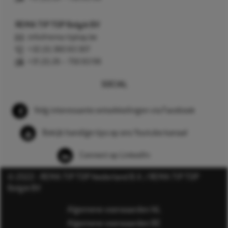
REMA TIP TOP België BV
info@rema-tiptop.be
+32 (0) 380 83 307
+31 (0) 26 – 750 83 98
SOCIAL
Volg interessante ontwikkelingen via Facebook
Bekijk handige tips op ons Youtube kanaal
Connect op LinkedIn
© 2022 - REMA TIP TOP Nederland B.V. / REMA TIP TOP
België BV
Algemene voorwaarden NL
Algemene voorwaarden BE