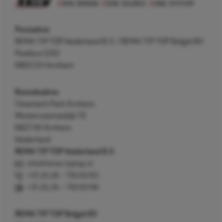
Postadres
REMA TIP TOP Nederland B.V. / REMA TIP TOP België BV
Postbus 5312
6802 EH Arnhem
Bezoekadres
Cleantech Park Arnhem
Westervoortsedijk 73
6827 AV Arnhem
Nederland
REMA TIP TOP Nederland B.V.
info@rema-tiptop.nl
+31 (0) 26 – 750 83 83
+31 (0) 26 – 750 83 98
REMA TIP TOP België BV