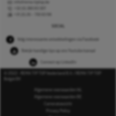
info@rema-tiptop.be
+32 (0) 380 83 307
+31 (0) 26 – 750 83 98
SOCIAL
Volg interessante ontwikkelingen via Facebook
Bekijk handige tips op ons Youtube kanaal
Connect op LinkedIn
© 2022 - REMA TIP TOP Nederland B.V. / REMA TIP TOP
België BV
Algemene voorwaarden NL
Algemene voorwaarden BE
Cameratoezicht
Privacy Policy