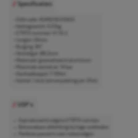
Specificaties
• EAN-code: 4049256135605
• Nettogewicht: 0,01kg
• ETRTO-nummer: V1-10-2
• Lengte: 24mm
• Buiging: 80°
• Ventielgat: Ø8,3mm
• Materiaal: geanodiseerd aluminium
• Maximale werkdruk: 14 bar
• Aanhaalkoppel: 7-10Nm
• Aantal: 1 stuk (omverpakking per 20st)
USP's
Geproduceerd volgens ETRTO-normen
Betrouwbare afdichting bij hoge snelheden
Perfecte pasvorm voor motorvelgen