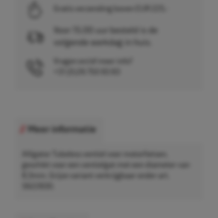
Gratis verzending boven EUR 225,-
Voor 15.00 uur besteld is de
volgende werkdag in huis.
Vragen en/of meer info?
+31 (0)26 750 83 83
Meer informatie
Alligator Tubeless ventiel voor motorfietsen,
geschikt voor een ventielgat met een diameter van
8,3mm. Grijze variant verkrijgbaar onder art.
5622830.