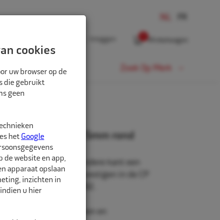
0
Inloggen
Winkelwagen
an cookies
Fiets
Zoek Op Merk
oor uw browser op de
s die gebruikt
oms geen
technieken
panas zeskant 16x25mm rond
ees het
Google
ersoonsgegevens
p de website en app,
 zeskant, met aan de andere kant een
een apparaat opslaan
g. Met één klik te bevestigen in de CP
ting, inzichten in
, artikel CP8940176892.
indien u hier
igheidsbril, handschoenen en