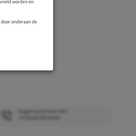
zameld worden en
en te vinden o...
n door onderaan de
Vragen en/of meer info?
+31 (0)26 750 83 83