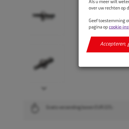
Als u meer wilt wete
over uw rechten op d
Geef toestemming of
pagina op
cookie-ins
Accepteren, 
Next
Gratis verzending boven EUR 225,-