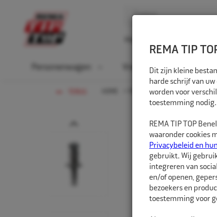
Home
Over ons
D
REMA TIP TOP
Personenwagen
Vrachtwagen
La
Dit zijn kleine bes
harde schrijf van uw
HOME
PERSONENWAGEN
worden voor verschil
WERKPLA
TERUG
toestemming nodig.
Prev
REMA TIP TOP Benelu
waaronder cookies me
Privacybeleid en hu
gebruikt. Wij gebrui
integreren van socia
en/of openen, gepers
bezoekers en produc
toestemming voor ge