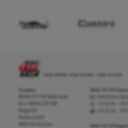
Postadres
REMA TIP TOP Nederla
REMA TIP TOP Nederland
info@rema-tipto
B.V. / REMA TIP TOP
+31 (0) 26 – 750
België BV
+31 (0) 26 – 750
Postbus 5312
6802 EH Arnhem
REMA TIP TOP België