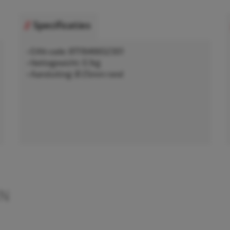
Specificaties
• EAN-code: 8711646652301
• Nettogewicht: 0,1kg
• Aansluiting: Ø 25mm rond
EN