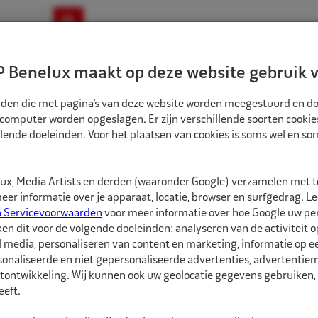
ownloads
Nieuws
Merken
Contact
 Benelux maakt op deze website gebruik v
ndbouw-OTR-EM
Motorfiets
E-Bike
tanden die met pagina’s van deze website worden meegestuurd en d
 computer worden opgeslagen. Er zijn verschillende soorten cookie
lende doeleinden. Voor het plaatsen van cookies is soms wel en s
ATSGEREEDSCHAPPEN
B & J ROCKET OPSPANAS ZESKANT 16X25MM ROND
1832026
x, Media Artists en derden (waaronder Google) verzamelen met 
B & J Rocket Ops
er informatie over je apparaat, locatie, browser en surfgedrag. L
n Servicevoorwaarden
voor meer informatie over hoe Google uw p
ken dit voor de volgende doeleinden: analyseren van de activiteit o
B & J Rocket Opspanas
l media, personaliseren van content en marketing, informatie op 
Ø25mm ronde aansluitin
onaliseerde en niet gepersonaliseerde advertenties, advertentieme
Bandruwmachine 873CK
tontwikkeling. Wij kunnen ook uw geolocatie gegevens gebruiken, 
eft.
Gebruik altijd een veil