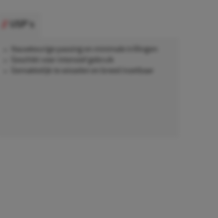
USP's
Nauwkeurige passing en minimale trillingen
Geschikt voor intensief gebruik
Gemakkelijk te wisselen en breed inzetbaar