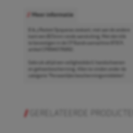
Meer informatie
B & J Rocket Opspanas zeskant, met aan de andere
kant een Ø25mm ronde aansluiting. Met één klik
te bevestigen in de CP Bandruwmachine 873CK,
artikel CP8940176892.
Gebruik altijd een veiligheidsbril, handschoenen
en gehoorbescherming. Allen te vinden onder de
categorie "Persoonlijke beschermingsmiddelen".
GERELATEERDE PRODUCT