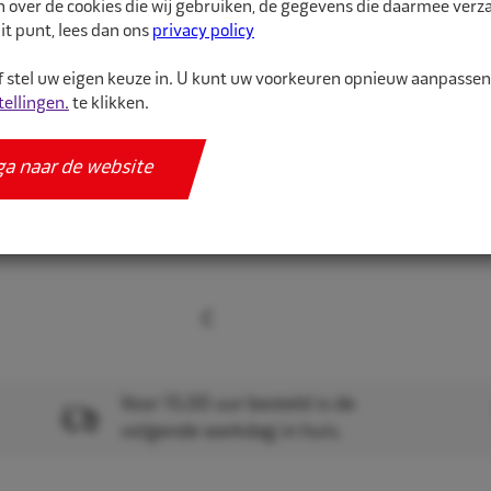
n over de cookies die wij gebruiken, de gegevens die daarmee ver
gehoorbescherming. All
it punt, lees dan ons
privacy policy
 stel uw eigen keuze in. U kunt uw voorkeuren opnieuw aanpasse
Meer informatie
tellingen.
te klikken.
Specificaties
ga naar de website
Voor 15.00 uur besteld is de
volgende werkdag in huis.