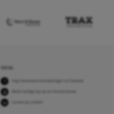
SOCIAL
Volg interessante ontwikkelingen via Facebook
Bekijk handige tips op ons Youtube kanaal
Connect op LinkedIn