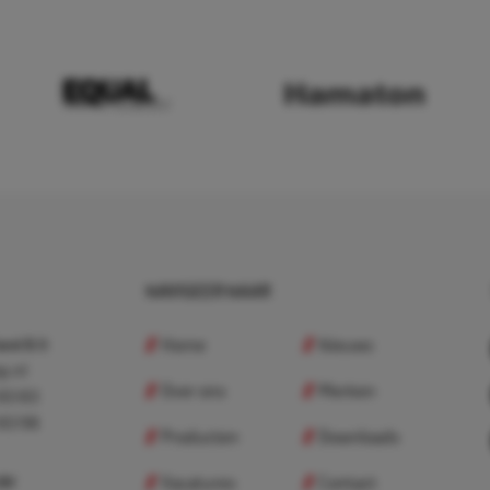
NAVIGEER NAAR
Home
Nieuws
nd B.V.
p.nl
Over ons
Merken
 83 83
 83 98
Producten
Downloads
Vacatures
Contact
 BV