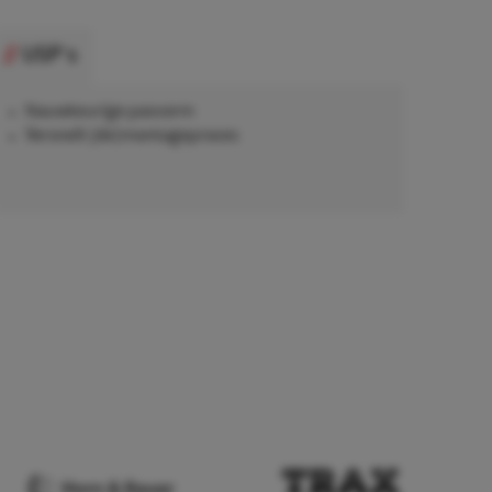
USP's
Nauwkeurige pasvorm
Versnelt (de)montageproces