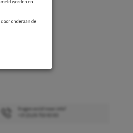
zameld worden en
n door onderaan de
Vragen en/of meer info?
+31 (0)26 750 83 83