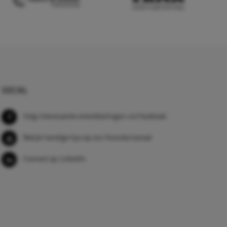
SOCIAL
Volg interessante ontwikkelingen via Facebook
Bekijk handige tips op ons Youtube kanaal
Connect op LinkedIn