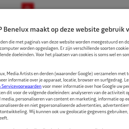
ownloads
Nieuws
Merken
Contact
 Benelux maakt op deze website gebruik v
ndbouw-OTR-EM
Motorfiets
E-Bike
tanden die met pagina’s van deze website worden meegestuurd en d
 computer worden opgeslagen. Er zijn verschillende soorten cookie
lende doeleinden. Voor het plaatsen van cookies is soms wel en s
ATSGEREEDSCHAPPEN
BUTLER BOVENSTE KUNSTSTOF MONTAGEKOP 7,5C
BUG1000A113
x, Media Artists en derden (waaronder Google) verzamelen met 
Butler Bovenste k
er informatie over je apparaat, locatie, browser en surfgedrag. L
n Servicevoorwaarden
voor meer informatie over hoe Google uw p
ken dit voor de volgende doeleinden: analyseren van de activiteit o
Butler Kunststof monta
l media, personaliseren van content en marketing, informatie op 
Butler Aikido Evo.
onaliseerde en niet gepersonaliseerde advertenties, advertentieme
tontwikkeling. Wij kunnen ook uw geolocatie gegevens gebruiken, 
eft.