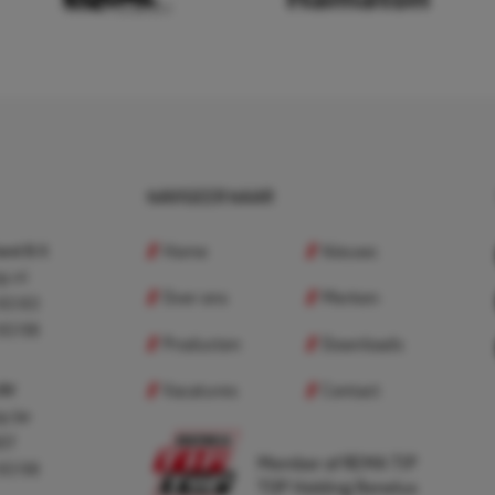
NAVIGEER NAAR
Home
Nieuws
nd B.V.
p.nl
Over ons
Merken
 83 83
 83 98
Producten
Downloads
Vacatures
Contact
 BV
p.be
307
Member of REMA TIP
 83 98
TOP Holding Benelux