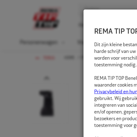
Home
Over ons
D
REMA TIP TOP
Personenwagen
Vrachtwagen
La
Dit zijn kleine bes
harde schrijf van uw
HOME
PERSONENWAGEN
worden voor verschil
WERKPLA
TERUG
toestemming nodig.
Prev
REMA TIP TOP Benelu
waaronder cookies me
Privacybeleid en hu
gebruikt. Wij gebrui
integreren van socia
en/of openen, gepers
bezoekers en produc
toestemming voor ge