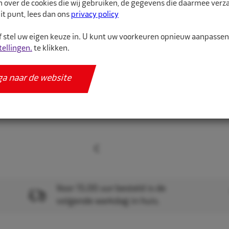
n over de cookies die wij gebruiken, de gegevens die daarmee ver
Meer informatie
it punt, lees dan ons
privacy policy
Specificaties
 stel uw eigen keuze in. U kunt uw voorkeuren opnieuw aanpasse
tellingen.
te klikken.
ga naar de website
Voor 15.00 uur besteld is de
volgende werkdag in huis.