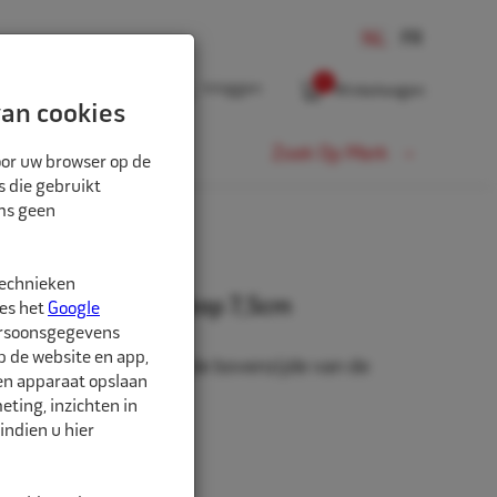
0
Inloggen
Winkelwagen
an cookies
Fiets
Zoek Op Merk
oor uw browser op de
s die gebruikt
oms geen
M
technieken
unststof montagekop 7,5cm
ees het
Google
ersoonsgegevens
p de website en app,
gekop, geschikt voor de bovenzijde van de
een apparaat opslaan
ting, inzichten in
indien u hier