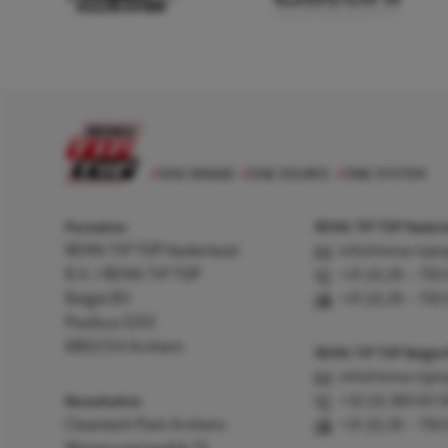
Postadres
REMA TIP TOP Nederla
REMA TIP TOP Nederland
info@rema-tipto
B.V. / REMA TIP TOP
+31 (0) 26 – 750
België BV
+31 (0) 26 – 750
Postbus 5312
6802 EH Arnhem
REMA TIP TOP België
info@rema-tipto
Bezoekadres
+32 (0) 380 83 
Cleantech Park Arnhem
+31 (0) 26 – 750