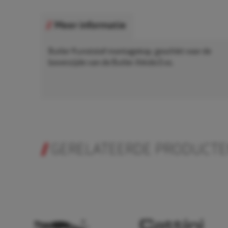
Meer informatie
Butler Kunststof montagekop, geschikt voor de
bovenzijde van de Butler Aikido Evo.
GERELATEERDE PRODUCT