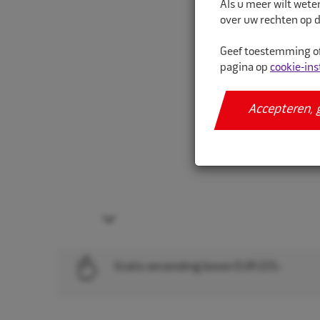
Als u meer wilt wete
over uw rechten op d
Geef toestemming of
pagina op
cookie-ins
Accepteren, 
Next
Gratis verzending boven EUR 225,-