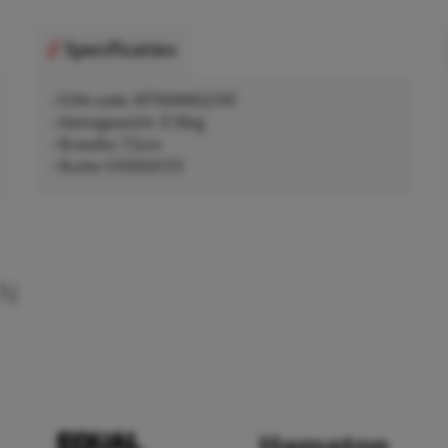
Specificaties
• EAN-code: 8711646652141
• Nettogewicht: 0,16kg
• Breedte: 7,5cm
• Butler G1000A113
EN