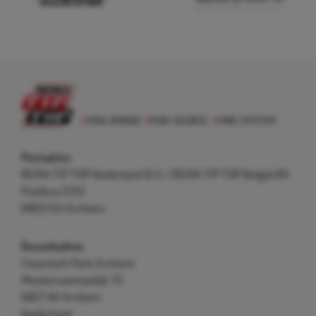
Postadres
REMA TIP TOP Nederland B.V. / REMA TIP TOP België BV
Postbus 5312
6802 EH Arnhem
Bezoekadres
Cleantech Park Arnhem
Westervoortsedijk 73
6827 AV Arnhem
Nederland