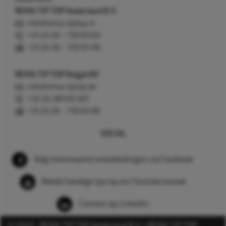
REMA TIP TOP Nederland B.V.
info@rema-tiptop.nl
+31 (0) 26 – 750 83 83
+31 (0) 26 – 750 83 98
REMA TIP TOP België BV
info@rema-tiptop.be
+32 (0) 380 83 307
+31 (0) 26 – 750 83 98
SOCIAL
Volg interessante ontwikkelingen via Facebook
Bekijk handige tips op ons Youtube kanaal
Connect op LinkedIn