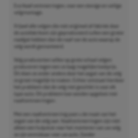
Eco Naaf centreerringen, voor een stevige en veilige
velgmontage.
Vrijwel alle velgen die niet origineel af-fabriek door
de autofabrikant zijn geproduceerd zullen een groter
naafgat hebben dan de naaf van de auto waarop de
velg wordt gemonteerd.
Velg producenten willen op grote schaal velgen
produceren tegen een zo laag mogelijke kostprijs.
Dit doen ze onder andere door het asgat van de velg
zo groot mogelijk te maken. Echter ontstaat hierdoor
het probleem dat de velg niet geschikt is voor elk
type auto. Dit probleem kan worden opgelost met
naafcentreerringen.
Met een naafcentreerring past u de maat van het
asgat van de velg aan. Naafcentreerringen zijn niet
alleen een hulpstuk voor het monteren van uw velg,
ze zijn onmisbaar voor uw auto. Zonder