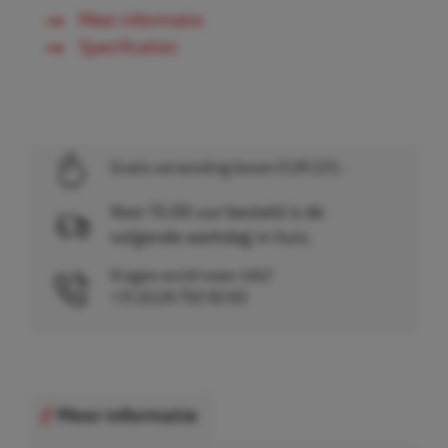
Meer informatie
Specificaties
Gratis verzending boven EUR 225,-
Voor 15.00 uur besteld is de
volgende werkdag in huis.
Vragen en/of meer info?
+31 (0)26 750 83 83
Meer informatie