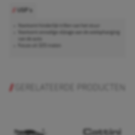
USP's
Voorkomt hinderlijk trillen van het stuur
Voorkomt onnodige slijtage aan de wielophanging
van de auto
Keuze uit 320 maten
GERELATEERDE PRODUCTEN