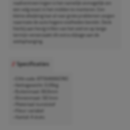
naafcentreerringen is het namelijk onmogelijk om
een velg exact in het midden te monteren. Een
kleine afwijking kan al voor grote problemen zorgen
naarmate de auto hogere snelheden bereikt. Denk
hierbij aan hevig trillen van het wiel en op lange
termijn veroorzaakt dit extra slijtage aan de
wielophanging.
Specificaties
• EAN-code: 8711646660740
• Nettogewicht: 0,06kg
• Buitenmaat: 66,6mm
• Binnenmaat: 58,1mm
• Materiaal: kunststof
• Kleur: variabel
• Aantal: 4 stuks