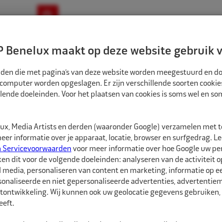
ownloads
Nieuws
Merken
Contact
 Benelux maakt op deze website gebruik v
ndbouw-OTR-EM
Motorfiets
E-Bike
tanden die met pagina’s van deze website worden meegestuurd en d
 computer worden opgeslagen. Er zijn verschillende soorten cookie
lende doeleinden. Voor het plaatsen van cookies is soms wel en s
EDSCHAPPEN
ECO AFSLUITVENTIEL
35000587
x, Media Artists en derden (waaronder Google) verzamelen met 
Eco Afsluitventiel
er informatie over je apparaat, locatie, browser en surfgedrag. L
n Servicevoorwaarden
voor meer informatie over hoe Google uw p
ken dit voor de volgende doeleinden: analyseren van de activiteit o
Eco afsluitventiel om 
l media, personaliseren van content en marketing, informatie op 
deze ontkoppeld is van
onaliseerde en niet gepersonaliseerde advertenties, advertentieme
tontwikkeling. Wij kunnen ook uw geolocatie gegevens gebruiken, 
Vraag uw vertegenwoor
eft.
mogelijkheden en voors