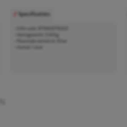
Specificaties
• EAN-code: 8719426716502
• Nettogewicht: 0,42kg
• Maximale werkdruk: 8 bar
• Aantal: 1 stuk
EN