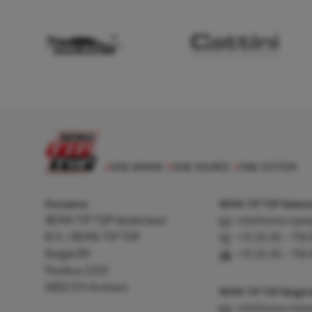
Postadres
REMA TIP TOP Nederla
REMA TIP TOP Nederland
info@rema-tipto
B.V. / REMA TIP TOP
+31 (0) 26 – 750
België BV
+31 (0) 26 – 750
Postbus 5312
6802 EH Arnhem
REMA TIP TOP België
info@rema-tipto