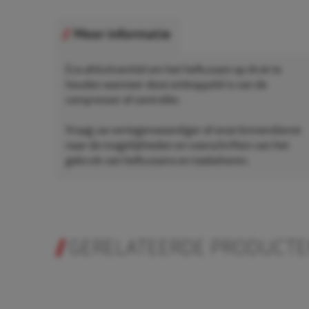
Meer informatie
Eco afsluitventiel om het hefkussen op druk te
houden wanneer deze ontkoppeld is van de
compressor of controller.
Vraag uw vertegenwoordiger of onze binnendienst
naar de mogelijkheden en voorschriften van het
gebruik van hefkussens en toebehoren.
GERELATEERDE PRODUCT