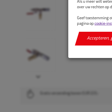
Als u meer wilt wete
over uw rechten op d
Geef toestemming of
pagina op
cookie-ins
Accepteren, 
Next
Gratis verzending boven EUR 225,-