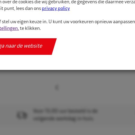
n over de cookies die wij gebruiken, de gegevens die daarmee ver
toebehoren.
it punt, lees dan ons
privacy policy
 stel uw eigen keuze in. U kunt uw voorkeuren opnieuw aanpasse
Meer informatie
tellingen.
te klikken.
Specificaties
ga naar de website
Voor 15.00 uur besteld is de
volgende werkdag in huis.