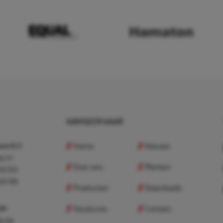
NAVIGEER NAAR
Home
Nieuws
nd B.V.
p.nl
Over ons
Merken
 83 83
 83 98
Producten
Downloads
Vacatures
Contact
 BV
p.be