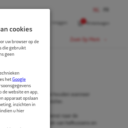
0
Inloggen
Winkelwagen
an cookies
Fiets
Zoek Op Merk
oor uw browser op de
s die gebruikt
oms geen
technieken
ees het
Google
ersoonsgegevens
p de website en app,
het hefkussen op druk te houden wanneer
een apparaat opslaan
 de compressor of controller.
ting, inzichten in
indien u hier
diger of onze binnendienst naar de
chriften van het gebruik van hefkussens en