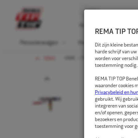
Home
Over ons
D
REMA TIP TOP
Personenwagen
Vrachtwagen
La
Dit zijn kleine bes
harde schrijf van uw
HOME
PERSONENWAGEN
worden voor verschil
HEFGERE
TERUG
toestemming nodig.
Prev
REMA TIP TOP Benelu
waaronder cookies me
Privacybeleid en hu
gebruikt. Wij gebrui
integreren van socia
en/of openen, gepers
bezoekers en produc
toestemming voor ge