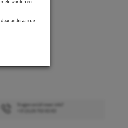
zameld worden en
n door onderaan de
Vragen en/of meer info?
+31 (0)26 750 83 83