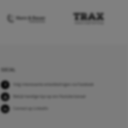
SOCIAL
Volg interessante ontwikkelingen via Facebook
Bekijk handige tips op ons Youtube kanaal
Connect op LinkedIn