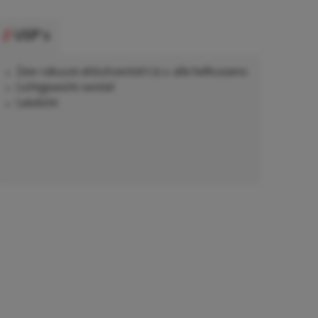
USP's
Zeer robuust afsluitventiel t.b.v. alle hefkussens
Lichtgewicht ventiel
Lekdicht