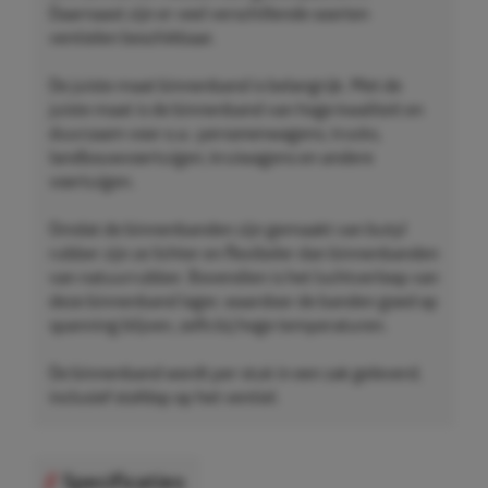
Daarnaast zijn er veel verschillende soorten
ventielen beschikbaar.
De juiste maat binnenband is belangrijk. Met de
juiste maat is de binnenband van hoge kwaliteit en
duurzaam voor o.a.: personenwagens, trucks,
landbouwvoertuigen, kruiwagens en andere
voertuigen.
Omdat de binnenbanden zijn gemaakt van butyl
rubber zijn ze lichter en flexibeler dan binnenbanden
van natuurrubber. Bovendien is het luchtverloop van
deze binnenband lager, waardoor de banden goed op
spanning blijven, zelfs bij hoge temperaturen.
De binnenband wordt per stuk in een zak geleverd,
inclusief stofdop op het ventiel.
Specificaties