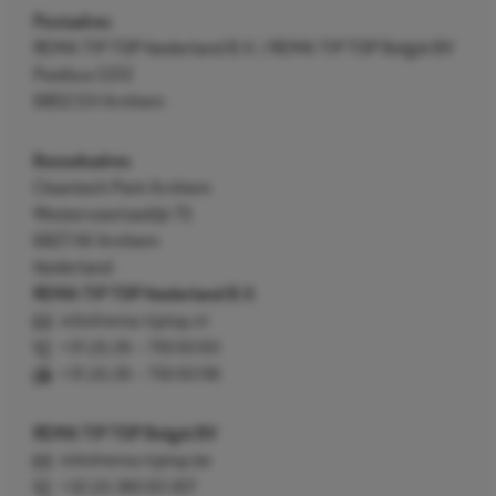
Postadres
REMA TIP TOP Nederland B.V. / REMA TIP TOP België BV
Postbus 5312
6802 EH Arnhem
Bezoekadres
Cleantech Park Arnhem
Westervoortsedijk 73
6827 AV Arnhem
Nederland
REMA TIP TOP Nederland B.V.
info@rema-tiptop.nl
+31 (0) 26 – 750 83 83
+31 (0) 26 – 750 83 98
REMA TIP TOP België BV
info@rema-tiptop.be
+32 (0) 380 83 307