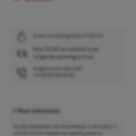
Gratis verzending boven EUR 225,-
Voor 15.00 uur besteld is de
volgende werkdag in huis.
Vragen en/of meer info?
+31 (0)26 750 83 83
Meer informatie
Eco Binnenbanden zijn beschikbaar in de maten 3
t/m 50 inch en hebben een goede pasvorm.