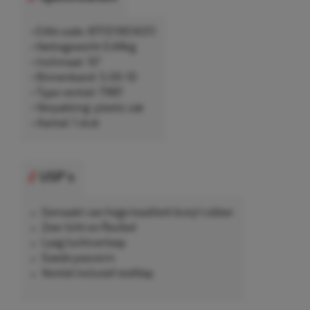
• EAN-code: 8717219514311
• Nettogewicht 0,44kg
• Inchmaat: 10"
• Binnenband: 5.00-10
• Type ventiel: TR87
• Verpakking: plastic zak
• Aantal: 1 stuk
USP's
Gemaakt van hoge kwaliteit butyl rubber
Zeer licht en flexibel
Laag luchtverloop
Goede pasvorm
Ventiel inclusief stofdop