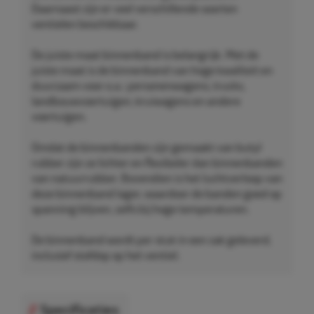
Daarnaast zijn er veel verschillende soorten
ventielen beschikbaar.
De juiste maat binnenband is belangrijk. Met de
juiste maat is de binnenband van hoge kwaliteit en
duurzaam voor o.a.: personenwagens, trucks,
landbouwvoertuigen, kruiwagens en andere
voertuigen.
Omdat de binnenbanden zijn gemaakt van butyl
rubber zijn ze lichter en flexibeler dan binnenbanden
van natuurrubber. Bovendien is het luchtverloop van
deze binnenband lager, waardoor de banden goed op
spanning blijven, zelfs bij hoge temperaturen.
De binnenband wordt per stuk in een zak geleverd,
inclusief stofdop op het ventiel.
Specificaties