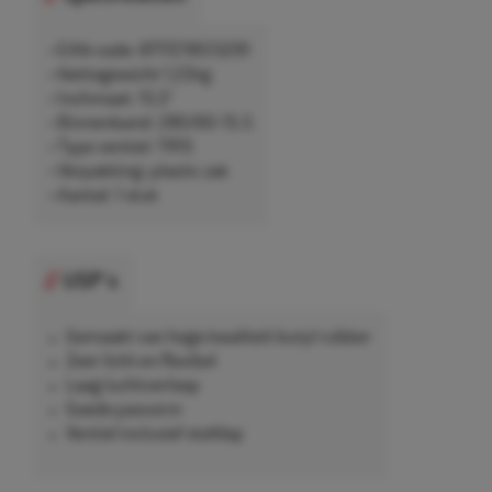
• EAN-code: 8717219513291
• Nettogewicht 1,22kg
• Inchmaat: 15,5"
• Binnenband: 280/60-15.5
• Type ventiel: TR15
• Verpakking: plastic zak
• Aantal: 1 stuk
USP's
Gemaakt van hoge kwaliteit butyl rubber
Zeer licht en flexibel
Laag luchtverloop
Goede pasvorm
Ventiel inclusief stofdop