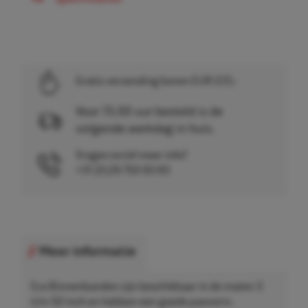
Gratis verzending boven EUR 225,-
Voor 15.00 uur besteld is de
volgende werkdag in huis.
Vragen en/of meer info?
+31 (0)26 750 83 83
Meer informatie
Eco Binnenbanden zijn beschikbaar in de maten 3
t/m 50 inch en hebben een goede pasvorm.