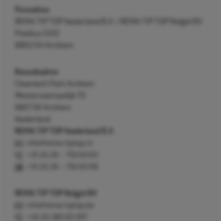
Postadres
REMA TIP TOP Nederland B.V. / REMA TIP TOP België BV
Postbus 5312
6802 EH Arnhem
Bezoekadres
Cleantech Park Arnhem
Westervoortsedijk 73
6827 AV Arnhem
Nederland
REMA TIP TOP Nederland B.V.
info@rema-tiptop.nl
+31 (0) 26 – 750 83 83
+31 (0) 26 – 750 83 98
REMA TIP TOP België BV
info@rema-tiptop.be
+32 (0) 380 83 307