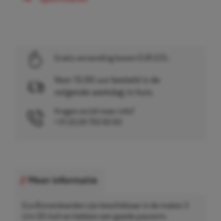
Gratis verzending boven EUR 225,-
Voor 15.00 uur besteld is de
volgende werkdag in huis.
Vragen en/of meer info?
+31 (0)26 750 83 83
Meer informatie
Eco Binnenbanden zijn beschikbaar in de maten 3
t/m 50 inch en hebben een goede pasvorm.