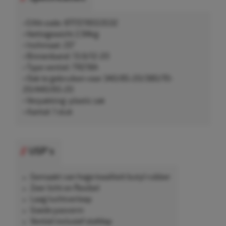
• EAN-code: 8717219553532
• Nettogewicht 2,94kg
• Inchmaat: 20"
• Binnenband: 13.6/12-20
• Type ventiel: TR218A
• Ook te gebruiken voor 340/85-20/380/70-
20/440/65-20
• Verpakking: plastic zak
• Aantal: 1 stuk
USP's
Gemaakt van hoge kwaliteit butyl rubber
Zeer licht en flexibel
Laag luchtverloop
Goede pasvorm
Ventiel inclusief stofdop