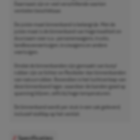
Daarnaast zijn er veel verschillende soorten
ventielen beschikbaar.
De juiste maat binnenband is belangrijk. Met de
juiste maat is de binnenband van hoge kwaliteit en
duurzaam voor o.a.: personenwagens, trucks,
landbouwvoertuigen, kruiwagens en andere
voertuigen.
Omdat de binnenbanden zijn gemaakt van butyl
rubber zijn ze lichter en flexibeler dan binnenbanden
van natuurrubber. Bovendien is het luchtverloop van
deze binnenband lager, waardoor de banden goed op
spanning blijven, zelfs bij hoge temperaturen.
De binnenband wordt per stuk in een zak geleverd,
inclusief stofdop op het ventiel.
Specificaties