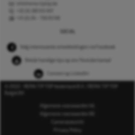
info@rema-tiptop.be
+32 (0) 380 83 307
+31 (0) 26 – 750 83 98
SOCIAL
Volg interessante ontwikkelingen via Facebook
Bekijk handige tips op ons Youtube kanaal
Connect op LinkedIn
© 2022 - REMA TIP TOP Nederland B.V. / REMA TIP TOP
België BV
Algemene voorwaarden NL
Algemene voorwaarden BE
Cameratoezicht
Privacy Policy