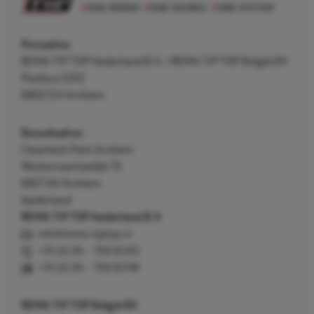
Postadres
REMA TIP TOP Nederland B.V. / REMA TIP TOP België BV
Postbus 5312
6802 EH Arnhem
Bezoekadres
Cleantech Park Arnhem
Westervoortsedijk 73
6827 AV Arnhem
Nederland
REMA TIP TOP Nederland B.V.
info@rema-tiptop.nl
+31 (0) 26 – 750 83 83
+31 (0) 26 – 750 83 98
REMA TIP TOP België BV