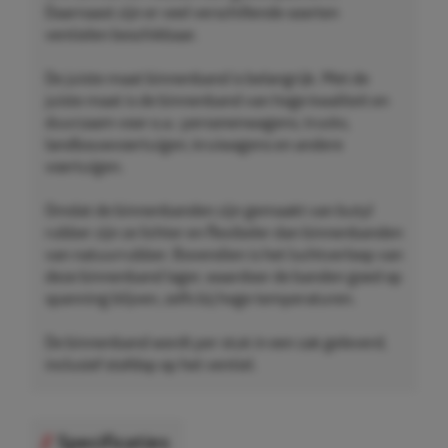
Daarnaast zijn er veel verschillende soorten
ventielen beschikbaar.
De juiste maat binnenband is belangrijk. Met de
juiste maat is de binnenband van hoge kwaliteit en
duurzaam voor o.a.: personenwagens, trucks,
landbouwvoertuigen, kruiwagens en andere
voertuigen.
Omdat de binnenbanden zijn gemaakt van butyl
rubber zijn ze lichter en flexibeler dan binnenbanden
van natuurrubber. Bovendien is het luchtverloop van
deze binnenband lager, waardoor de banden goed op
spanning blijven, zelfs bij hoge temperaturen.
De binnenband wordt per stuk in een zak geleverd,
inclusief stofdop op het ventiel.
Specificaties