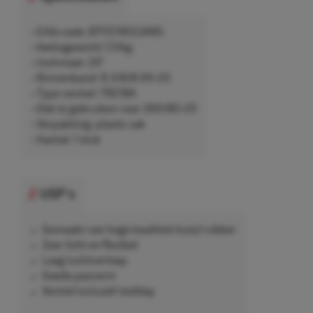
• EAN-code: 8717219553495
• Nettogewicht 1,51kg
• Inchmaat: 20"
• Binnenband: 8.3/8/8.00-20
• Type ventiel: TR218A
• Ook te gebruiken voor 260/80-20
• Verpakking: plastic zak
• Aantal: 1 stuk
USP's
Gemaakt van hoge kwaliteit butyl rubber
Zeer licht en flexibel
Laag luchtverloop
Goede pasvorm
Ventiel inclusief stofdop