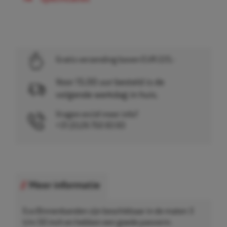
Gratis verzending boven EUR 225,-
Voor 15.00 uur besteld is de
volgende werkdag in huis.
Vragen en/of meer info?
+31 (0)26 750 83 83
Meer informatie
Eco Binnenbanden zijn beschikbaar in de maten 3
t/m 50 inch en hebben een goede pasvorm.