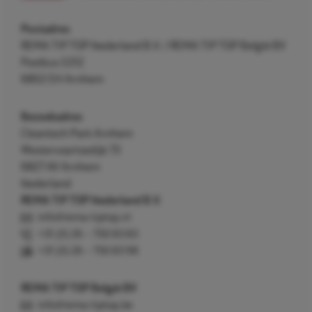
Postadres
REMA TIP TOP Nederland B.V. / REMA TIP TOP België BV
Postbus 5312
6802 EH Arnhem
Bezoekadres
Cleantech Park Arnhem
Westervoortsedijk 73
6827 AV Arnhem
Nederland
REMA TIP TOP Nederland B.V.
info@rema-tiptop.nl
+31 (0) 26 – 750 83 83
+31 (0) 26 – 750 83 98
REMA TIP TOP België BV
info@rema-tiptop.be