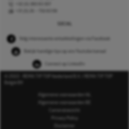
+32 (0) 380 83 307
+31 (0) 26 – 750 83 98
SOCIAL
Volg interessante ontwikkelingen via Facebook
Bekijk handige tips op ons Youtube kanaal
Connect op LinkedIn
© 2022 - REMA TIP TOP Nederland B.V. / REMA TIP TOP
België BV
Algemene voorwaarden NL
Algemene voorwaarden BE
Cameratoezicht
Privacy Policy
Disclaimer