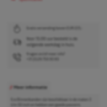
Gratis verzending boven EUR 225,-
Voor 15.00 uur besteld is de
volgende werkdag in huis.
Vragen en/of meer info?
+31 (0)26 750 83 83
Meer informatie
Eco Binnenbanden zijn beschikbaar in de maten 3
t/m 50 inch en hebben een goede pasvorm.