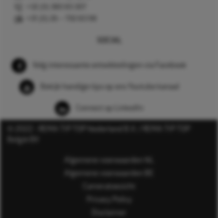
+32 (0) 380 83 307
+31 (0) 26 – 750 83 98
SOCIAL
Volg interessante ontwikkelingen via Facebook
Bekijk handige tips op ons Youtube kanaal
Connect op LinkedIn
© 2022 - REMA TIP TOP Nederland B.V. / REMA TIP TOP
België BV
Algemene voorwaarden NL
Algemene voorwaarden BE
Cameratoezicht
Privacy Policy
Disclaimer