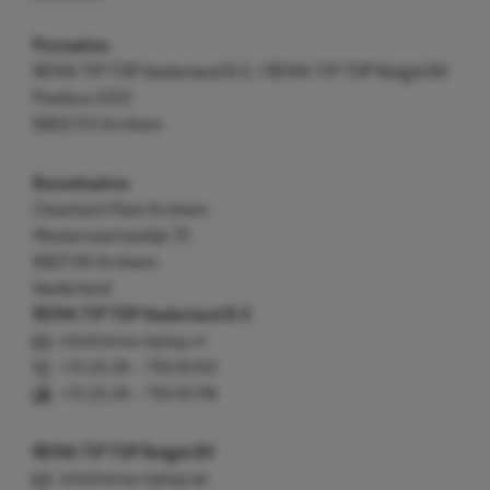
Postadres
REMA TIP TOP Nederland B.V. / REMA TIP TOP België BV
Postbus 5312
6802 EH Arnhem
Bezoekadres
Cleantech Park Arnhem
Westervoortsedijk 73
6827 AV Arnhem
Nederland
REMA TIP TOP Nederland B.V.
info@rema-tiptop.nl
+31 (0) 26 – 750 83 83
+31 (0) 26 – 750 83 98
REMA TIP TOP België BV
info@rema-tiptop.be