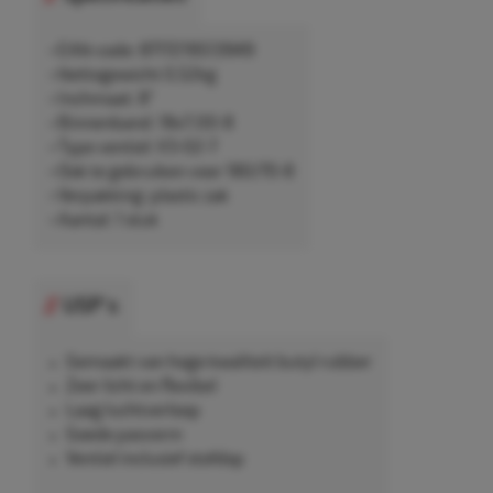
• EAN-code: 8717219513949
• Nettogewicht 0,52kg
• Inchmaat: 8"
• Binnenband: 18x7.00-8
• Type ventiel: V3-02-7
• Ook te gebruiken voor 180/70-8
• Verpakking: plastic zak
• Aantal: 1 stuk
USP's
Gemaakt van hoge kwaliteit butyl rubber
Zeer licht en flexibel
Laag luchtverloop
Goede pasvorm
Ventiel inclusief stofdop