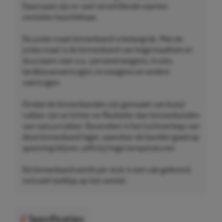
Daarnaast zijn er veel verschillende soorten
ventielen beschikbaar.
De juiste maat binnenband is belangrijk. Met de
juiste maat is de binnenband van hoge kwaliteit en
duurzaam voor o.a.: personenwagens, trucks,
landbouwvoertuigen, kruiwagens en andere
voertuigen.
Omdat de binnenbanden zijn gemaakt van butyl
rubber zijn ze lichter en flexibeler dan binnenbanden
van natuurrubber. Bovendien is het luchtverloop van
deze binnenband lager, waardoor de banden goed op
spanning blijven, zelfs bij hoge temperaturen.
De binnenband wordt per stuk in een zak geleverd,
inclusief stofdop op het ventiel.
Specificaties