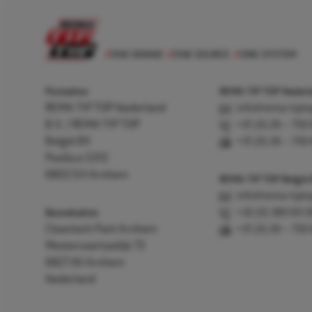
Postadres
REMA TIP TOP Nederla
REMA TIP TOP Nederland
info@rema-tipto
B.V. / REMA TIP TOP
+31 (0) 26 – 750
België BV
+31 (0) 26 – 750
Postbus 5312
6802 EH Arnhem
REMA TIP TOP België
info@rema-tipto
Bezoekadres
+32 (0) 380 83 
Cleantech Park Arnhem
+31 (0) 26 – 750
Westervoortsedijk 73
6827 AV Arnhem
Nederland