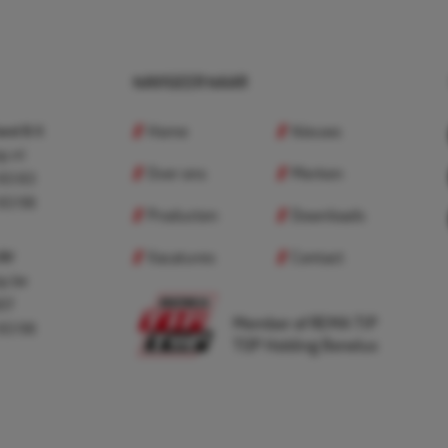
NAVIGEER NAAR
Home
Nieuws
nd B.V.
p.nl
Over ons
Merken
 83 83
 83 98
Producten
Downloads
Vacatures
Contact
 BV
p.be
307
Member of REMA TIP
 83 98
TOP Holding Benelux