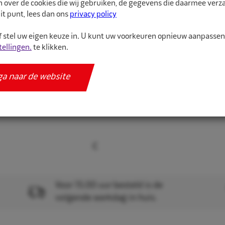
n over de cookies die wij gebruiken, de gegevens die daarmee ver
binnenband van hoge kw
it punt, lees dan ons
privacy policy
 stel uw eigen keuze in. U kunt uw voorkeuren opnieuw aanpasse
Meer informatie
tellingen.
te klikken.
Specificaties
ga naar de website
Voor 15.00 uur besteld is de
volgende werkdag in huis.