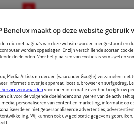
ownloads
Nieuws
Merken
Contact
 Benelux maakt op deze website gebruik v
ndbouw-OTR-EM
Motorfiets
E-Bike
tanden die met pagina’s van deze website worden meegestuurd en d
 computer worden opgeslagen. Er zijn verschillende soorten cookie
lende doeleinden. Voor het plaatsen van cookies is soms wel en s
BANDEN
ECO BINNENBAND 8" 21X11.00/12.00 TR6 VENTIEL ZAK
1580828
x, Media Artists en derden (waaronder Google) verzamelen met 
Eco Binnenband 8"
er informatie over je apparaat, locatie, browser en surfgedrag. L
n Servicevoorwaarden
voor meer informatie over hoe Google uw p
ken dit voor de volgende doeleinden: analyseren van de activiteit o
Eco Binnenbanden zijn 
l media, personaliseren van content en marketing, informatie op 
hebben een goede pasvo
onaliseerde en niet gepersonaliseerde advertenties, advertentieme
soorten ventielen besc
tontwikkeling. Wij kunnen ook uw geolocatie gegevens gebruiken, 
eft.
De juiste maat binnenba