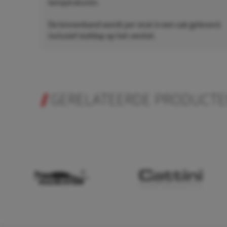
temperaturen.
De binnenband wordt per stuk in een zak geleverd,
inclusief stofdop op het ventiel.
GERELATEERDE PRODUCT