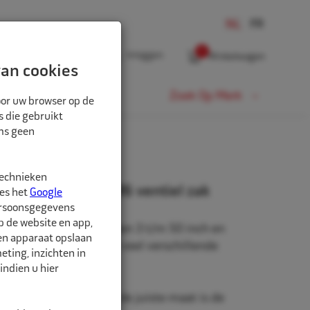
0
Inloggen
Winkelwagen
an cookies
Fiets
Zoek Op Merk
oor uw browser op de
s die gebruikt
oms geen
technieken
 21x11.00/12.00 TR6 ventiel zak
ees het
Google
ersoonsgegevens
p de website en app,
beschikbaar in de maten 3 t/m 50 inch en
een apparaat opslaan
rm. Daarnaast zijn er veel verschillende
ting, inzichten in
hikbaar.
indien u hier
nd is belangrijk. Met de juiste maat is de