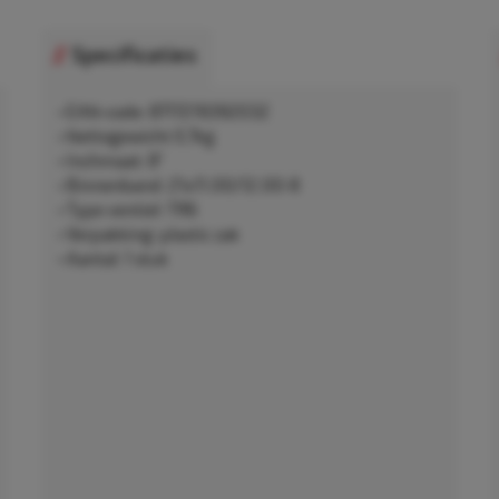
Specificaties
• EAN-code: 8717219392032
• Nettogewicht 0,7kg
• Inchmaat: 8"
• Binnenband: 21x11.00/12.00-8
• Type ventiel: TR6
• Verpakking: plastic zak
• Aantal: 1 stuk