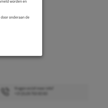
zameld worden en
alitei...
n door onderaan de
Vragen en/of meer info?
+31 (0)26 750 83 83