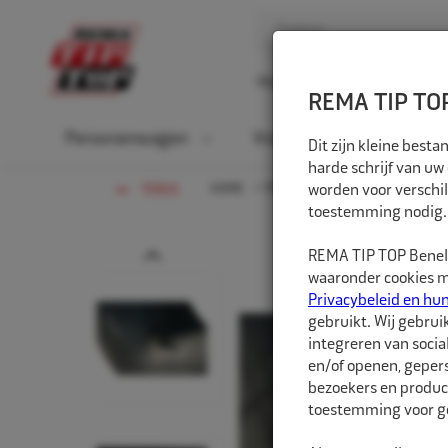
Home
Over ons
D
REMA TIP TOP
Personenwagen
Vrachtwagen
La
Dit zijn kleine bes
harde schrijf van uw
HOME
PERSONENWAGEN
worden voor verschil
BINNEN
TERUG
toestemming nodig.
Prev
REMA TIP TOP Benelu
waaronder cookies me
Privacybeleid en hu
gebruikt. Wij gebrui
integreren van socia
en/of openen, gepers
bezoekers en produc
toestemming voor ge