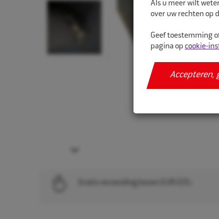
Als u meer wilt wete
over uw rechten op d
Geef toestemming of
pagina op
cookie-ins
Accepteren, 
Next
Gratis verzending boven EUR 225,-