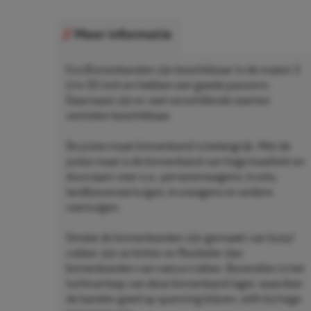
Meer informatie
Eco Binnenbanden zijn beschikbaar in de maten 3
t/m 50 inch en hebben een goede pasvorm.
Daarnaast zijn er veel verschillende soorten
ventielen beschikbaar.
De juiste maat binnenband is belangrijk. Met de
juiste maat is de binnenband van hoge kwaliteit en
duurzaam voor o.a.: personenwagens, trucks,
landbouwvoertuigen, kruiwagens en andere
voertuigen.
Omdat de binnenbanden zijn gemaakt van butyl
rubber zijn ze lichter en flexibeler dan
binnenbanden van natuurrubber. Bovendien is het
luchtverloop van deze binnenband lager, waardoor
de banden goed op spanning blijven, zelfs bij hoge