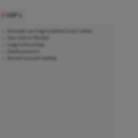
USP's
Gemaakt van hoge kwaliteit butyl rubber
Zeer licht en flexibel
Laag luchtverloop
Goede pasvorm
Ventiel inclusief stofdop