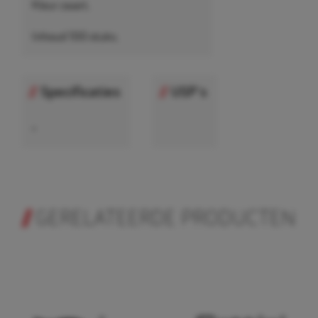
Kleur zwart.
Inhoud 100 stuks.
Specificaties
USP's
•
GERELATEERDE PRODUCTEN