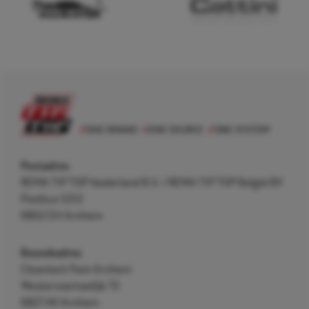
Postadres
REMA TIP TOP Nederland B.V. / REMA TIP TOP België BV
Postbus 5312
6802 EH Arnhem
Bezoekadres
Cleantech Park Arnhem
Westervoortsedijk 73
6827 AV Arnhem