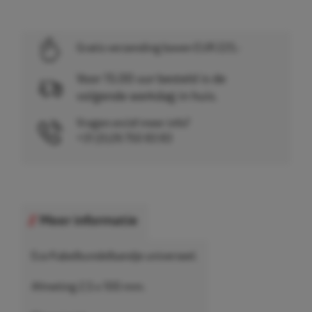
Gratis verzending boven EUR 225,-
Voor 15.00 uur besteld is de
volgende werkdag in huis.
Vragen en/of meer info?
+31 (0)26 750 83 83
Meer informatie
Eco Kabelbundelbandje universeel.
Afmeting 2,5 x 100 mm.