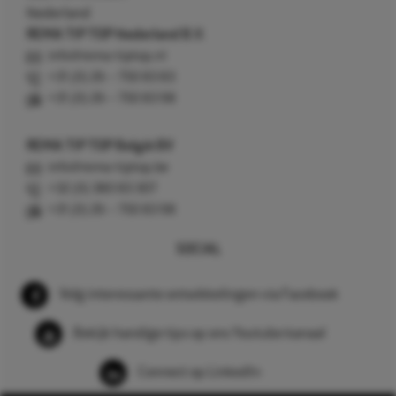
Nederland
REMA TIP TOP Nederland B.V.
info@rema-tiptop.nl
+31 (0) 26 – 750 83 83
+31 (0) 26 – 750 83 98
REMA TIP TOP België BV
info@rema-tiptop.be
+32 (0) 380 83 307
+31 (0) 26 – 750 83 98
SOCIAL
Volg interessante ontwikkelingen via Facebook
Bekijk handige tips op ons Youtube kanaal
Connect op LinkedIn