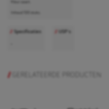
Kleur zwart.
Inhoud 100 stuks.
Specificaties
USP's
•
GERELATEERDE PRODUCTEN