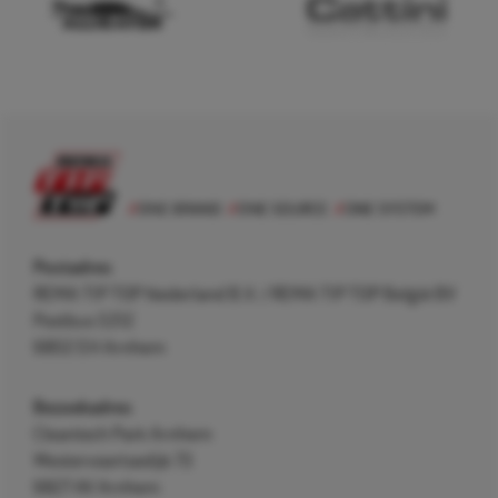
Postadres
REMA TIP TOP Nederland B.V. / REMA TIP TOP België BV
Postbus 5312
6802 EH Arnhem
Bezoekadres
Cleantech Park Arnhem
Westervoortsedijk 73
6827 AV Arnhem