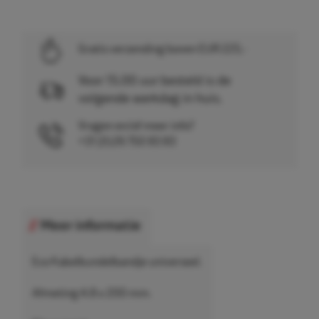
Gratis verzending boven EUR 225,-
Voor 15.00 uur besteld is de
volgende werkdag in huis.
Vragen en/of meer info?
+31 (0)26 750 83 83
Meer informatie
Eco Kabelbundelbandje universeel.
Afmeting 4.8 x 200 mm.