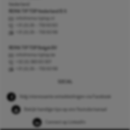
Nederland
REMA TIP TOP Nederland B.V.
info@rema-tiptop.nl
+31 (0) 26 – 750 83 83
+31 (0) 26 – 750 83 98
REMA TIP TOP België BV
info@rema-tiptop.be
+32 (0) 380 83 307
+31 (0) 26 – 750 83 98
SOCIAL
Volg interessante ontwikkelingen via Facebook
Bekijk handige tips op ons Youtube kanaal
Connect op LinkedIn