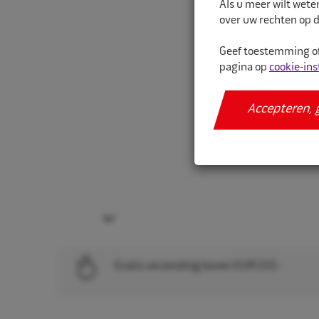
Als u meer wilt wete
over uw rechten op d
Geef toestemming of
pagina op
cookie-ins
Accepteren, 
Next
Gratis verzending boven EUR 225,-