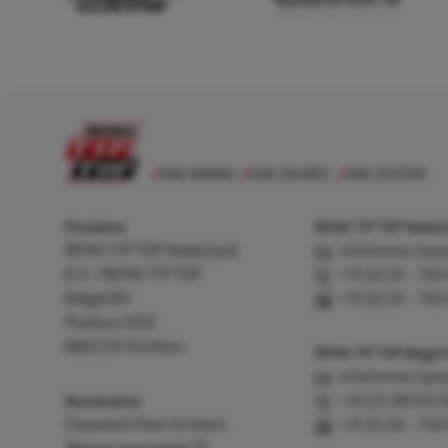
Postadres
REMA TIP TOP Nederla
REMA TIP TOP Nederland
info@rema-tipto
B.V. / REMA TIP TOP
+31 (0) 26 – 750
België BV
+31 (0) 26 – 750
Postbus 5312
6802 EH Arnhem
REMA TIP TOP België
info@rema-tipto
Bezoekadres
+32 (0) 380 83 
Cleantech Park Arnhem
+31 (0) 26 – 750