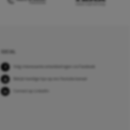
SOCIAL
Volg interessante ontwikkelingen via Facebook
Bekijk handige tips op ons Youtube kanaal
Connect op LinkedIn