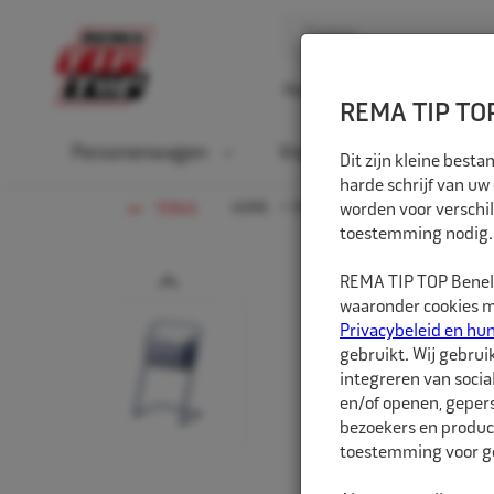
Home
Over ons
D
REMA TIP TOP
Personenwagen
Vrachtwagen
La
Dit zijn kleine bes
harde schrijf van uw
HOME
FIETS
worden voor verschil
VERBRUIKSARTIKELEN
TERUG
toestemming nodig.
Prev
REMA TIP TOP Benelu
waaronder cookies me
Privacybeleid en hu
gebruikt. Wij gebrui
integreren van socia
en/of openen, gepers
bezoekers en produc
toestemming voor ge