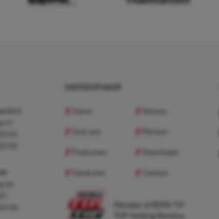
NAVIGEER NAAR
Home
Nieuws
nd B.V.
p.nl
Over ons
Merken
 83 83
 83 98
Producten
Downloads
Vacatures
Contact
 BV
p.be
307
Member of REMA TIP
 83 98
TOP Holding Benelux