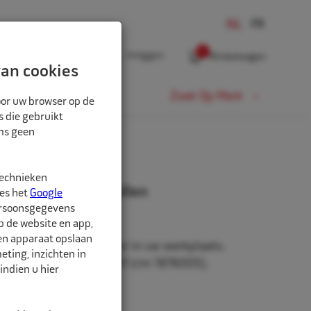
0
Inloggen
Winkelwagen
an cookies
Fiets
Zoek Op Merk
oor uw browser op de
s die gebruikt
oms geen
technieken
aard t.b.v. Maxirollen
ees het
Google
ersoonsgegevens
p de website en app,
een apparaat opslaan
, robuust en ideaal voor in uw werkplaats.
ting, inzichten in
ollen (artikelen 1876001 t/m 1876005).
indien u hier