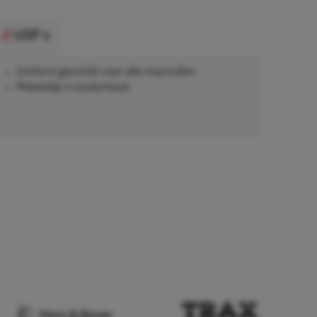
USP's
Uniform geschikt voor alle maxirollen
Makkelijk in onderhoud