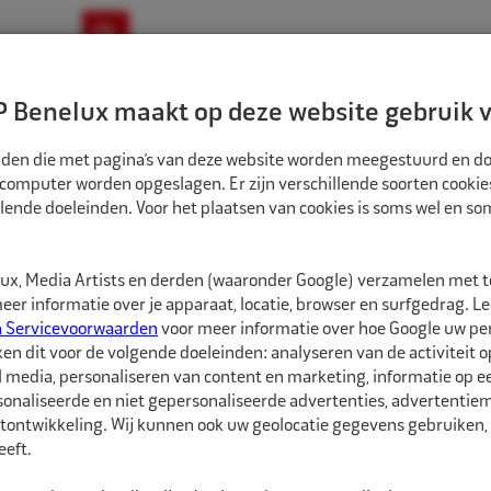
ownloads
Nieuws
Merken
Contact
 Benelux maakt op deze website gebruik v
ndbouw-OTR-EM
Motorfiets
E-Bike
tanden die met pagina’s van deze website worden meegestuurd en d
 computer worden opgeslagen. Er zijn verschillende soorten cookie
lende doeleinden. Voor het plaatsen van cookies is soms wel en s
TOWLERS VLOERSTANDAARD T.B.V. MAXIROLLEN 83X42X50CM
1876006
x, Media Artists en derden (waaronder Google) verzamelen met 
Towlers Vloerstand
er informatie over je apparaat, locatie, browser en surfgedrag. L
83x42x50cm
n Servicevoorwaarden
voor meer informatie over hoe Google uw p
ken dit voor de volgende doeleinden: analyseren van de activiteit o
l media, personaliseren van content en marketing, informatie op 
Towlers Vloerstandaard
onaliseerde en niet gepersonaliseerde advertenties, advertentieme
Geschikt voor de Maxir
tontwikkeling. Wij kunnen ook uw geolocatie gegevens gebruiken, 
eft.