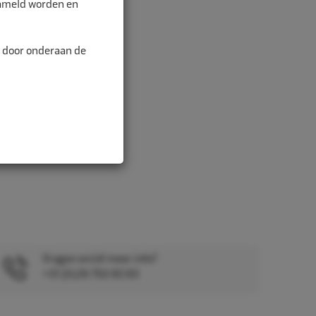
zameld worden en
n door onderaan de
Vragen en/of meer info?
+31 (0)26 750 83 83