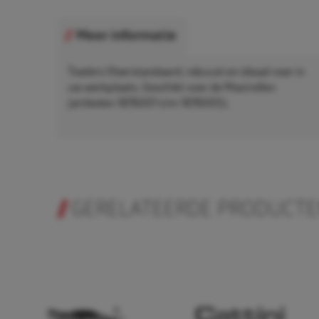
Meer informatie
Towlers Vloerstandaard, robuust en ideaal voor in
uw werkplaats. Geschikt voor de Maxirollen
(artikelen 1876001 t/m 1876005).
GERELATEERDE PRODUCT