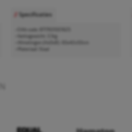
Specificaties
• EAN-code: 8717931001625
• Nettogewicht: 3,1kg
• Afmetingen (HxDxB): 83x42x50cm
• Materiaal: Staal
EN