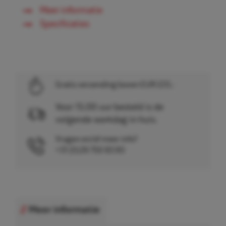
Meer informatie
Specificaties
Gratis verzending boven EUR 225,-
Voor 15.00 uur besteld is de
volgende werkdag in huis.
Vragen en/of meer info?
+31 (0)26 750 83 83
Meer informatie