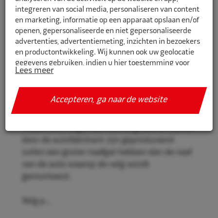
integreren van social media, personaliseren van content
en marketing, informatie op een apparaat opslaan en/of
openen, gepersonaliseerde en niet gepersonaliseerde
CR769716
advertenties, advertentiemeting, inzichten in bezoekers
en productontwikkeling. Wij kunnen ook uw geolocatie
Eco Naaf centreerringen 76,9mm-
gegevens gebruiken, indien u hier toestemming voor
71,6mm 4st
Lees meer
geeft.
Eco Naaf centreerringen, voor een stevige en
Als u meer wilt weten over de cookies die wij gebruiken,
Accepteren, ga naar de website
veilige velgmontage.
de gegevens die daarmee verzameld worden en over uw
rechten op dit punt, lees dan ons
privacy policy
Vrijwel alle velgen die niet origineel af-fabriek
Geef toestemming of stel uw eigen keuze in. U kunt uw
door de autofabrikant zijn geproduceerd
voorkeuren opnieuw aanpassen door onderaan de
zullen een groter naafgat hebben dan de naaf
pagina op
cookie-instellingen.
te klikken.
van de auto waarop de velg wordt
gemonteerd.
Velg p...