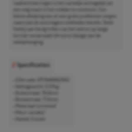
naafcentreerringen is het namelijk onmogelijk om
een velg exact in het midden te monteren. Een
kleine afwijking kan al voor grote problemen zorgen
naarmate de auto hogere snelheden bereikt. Denk
hierbij aan hevig trillen van het wiel en op lange
termijn veroorzaakt dit extra slijtage aan de
wielophanging.
Specificaties
• EAN-code: 8711646662942
• Nettogewicht: 0,07kg
• Buitenmaat: 76,9mm
• Binnenmaat: 71,6mm
• Materiaal: kunststof
• Kleur: variabel
• Aantal: 4 stuks