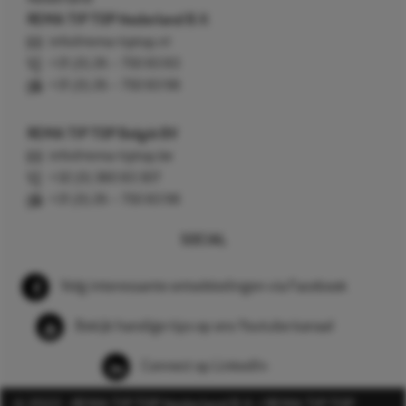
REMA TIP TOP Nederland B.V.
info@rema-tiptop.nl
+31 (0) 26 – 750 83 83
+31 (0) 26 – 750 83 98
REMA TIP TOP België BV
info@rema-tiptop.be
+32 (0) 380 83 307
+31 (0) 26 – 750 83 98
SOCIAL
Volg interessante ontwikkelingen via Facebook
Bekijk handige tips op ons Youtube kanaal
Connect op LinkedIn