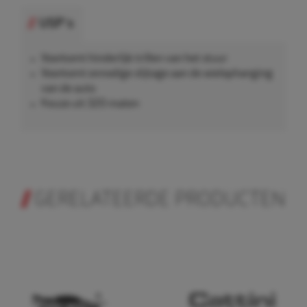
USP's
Voorkomt hinderlijk trillen van het stuur
Voorkomt onnodige slijtage aan de wielophanging
van de auto
Keuze uit 320 maten
GERELATEERDE PRODUCTEN