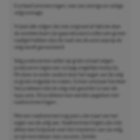
Eco Naaf centreerringen, voor een stevige en veilige
velgmontage.
Vrijwel alle velgen die niet origineel af-fabriek door
de autofabrikant zijn geproduceerd zullen een groter
naafgat hebben dan de naaf van de auto waarop de
velg wordt gemonteerd.
Velg producenten willen op grote schaal velgen
produceren tegen een zo laag mogelijke kostprijs.
Dit doen ze onder andere door het asgat van de velg
zo groot mogelijk te maken. Echter ontstaat hierdoor
het probleem dat de velg niet geschikt is voor elk
type auto. Dit probleem kan worden opgelost met
naafcentreerringen.
Met een naafcentreerring past u de maat van het
asgat van de velg aan. Naafcentreerringen zijn niet
alleen een hulpstuk voor het monteren van uw velg,
ze zijn onmisbaar voor uw auto. Zonder