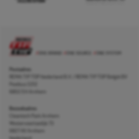
Postadres
REMA TIP TOP Nederland B.V. / REMA TIP TOP België BV
Postbus 5312
6802 EH Arnhem
Bezoekadres
Cleantech Park Arnhem
Westervoortsedijk 73
6827 AV Arnhem
Nederland