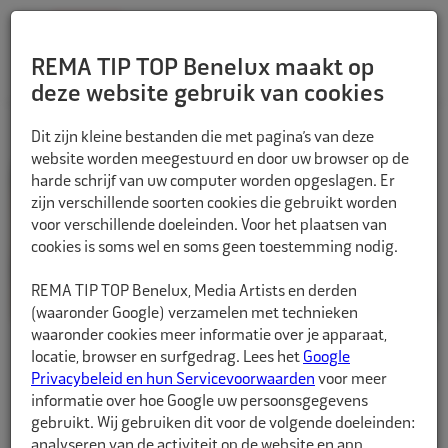
REMA TIP TOP Benelux maakt op
deze website gebruik van cookies
Dit zijn kleine bestanden die met pagina’s van deze
website worden meegestuurd en door uw browser op de
harde schrijf van uw computer worden opgeslagen. Er
zijn verschillende soorten cookies die gebruikt worden
voor verschillende doeleinden. Voor het plaatsen van
cookies is soms wel en soms geen toestemming nodig.
REMA TIP TOP Benelux, Media Artists en derden
(waaronder Google) verzamelen met technieken
waaronder cookies meer informatie over je apparaat,
locatie, browser en surfgedrag. Lees het
Google
Privacybeleid en hun Servicevoorwaarden
voor meer
informatie over hoe Google uw persoonsgegevens
gebruikt. Wij gebruiken dit voor de volgende doeleinden:
analyseren van de activiteit op de website en app,