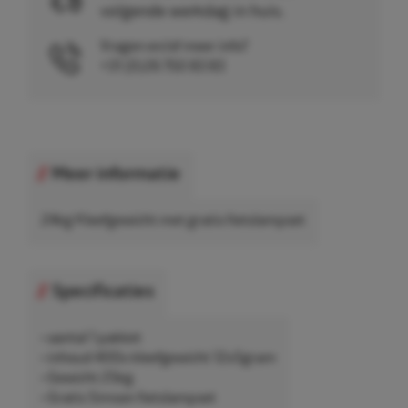
volgende werkdag in huis.
Vragen en/of meer info?
+31 (0)26 750 83 83
Meer informatie
24kg Kleefgewicht met gratis fietslampset
Specificaties
• aantal 1 pakket
• inhoud 400x kleefgewicht 12x5gram
• Gewicht 25kg.
• Gratis Simson fietslampset