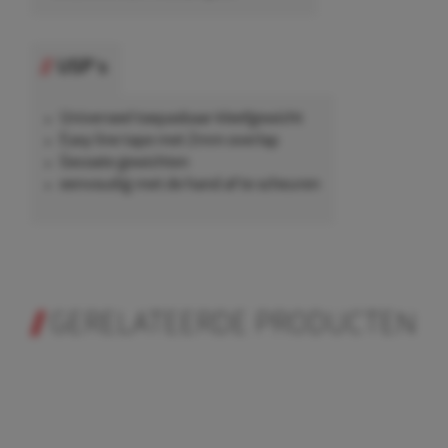
USP's
Universeel toepasbaar kleefgewicht
Easy line tape met 2mm overlap
Gecoate gewichten
eenvoudig met de hand af te scheuren
GERELATEERDE PRODUCTEN