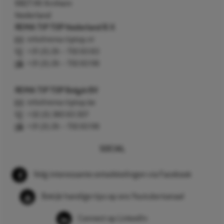
6827 AV Arnhem
Nederland
REMA TIP TOP Nederland B.V.
info@rema-tiptop.nl
+31 (0) 26 – 750 83 83
+31 (0) 26 – 750 83 98
REMA TIP TOP België BV
info@rema-tiptop.be
+32 (0) 380 83 307
+31 (0) 26 – 750 83 98
SOCIAL
Volg interessante ontwikkelingen via Facebook
Bekijk handige tips op ons Youtube kanaal
Connect op LinkedIn