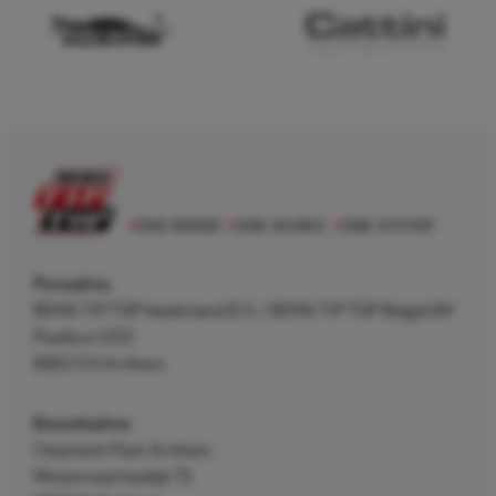
Postadres
REMA TIP TOP Nederland B.V. / REMA TIP TOP België BV
Postbus 5312
6802 EH Arnhem
Bezoekadres
Cleantech Park Arnhem
Westervoortsedijk 73