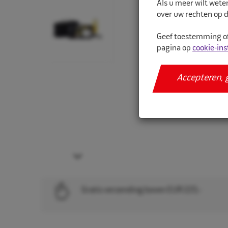
Als u meer wilt wete
over uw rechten op d
Geef toestemming of
pagina op
cookie-ins
Accepteren, 
Next
Gratis verzending boven EUR 225,-