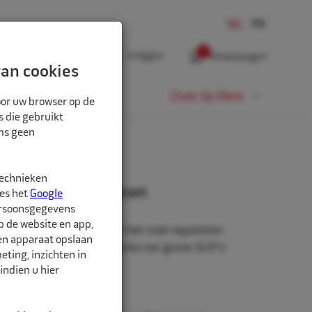
0
Inloggen
Winkelwagen
an cookies
Fiets
Zoek Op Merk
oor uw browser op de
s die gebruikt
oms geen
technieken
 mobiele reparatieset
ees het
Google
ersoonsgegevens
p de website en app,
 ideale oplossing voor het snel repareren
een apparaat opslaan
enwagens en middelgrote tot grote SUV's
ting, inzichten in
indien u hier