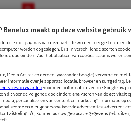
ownloads
Nieuws
Merken
Contact
 Benelux maakt op deze website gebruik v
ndbouw-OTR-EM
Motorfiets
E-Bike
tanden die met pagina’s van deze website worden meegestuurd en d
 computer worden opgeslagen. Er zijn verschillende soorten cookie
lende doeleinden. Voor het plaatsen van cookies is soms wel en s
EPARATIEMATERIALEN
AIRMAN RESQ TECH MOBIELE REPARATIESET
1510009
x, Media Artists en derden (waaronder Google) verzamelen met 
Airman ResQ TECH
er informatie over je apparaat, locatie, browser en surfgedrag. L
n Servicevoorwaarden
voor meer informatie over hoe Google uw p
ken dit voor de volgende doeleinden: analyseren van de activiteit o
Airman ResQ TECH is de
l media, personaliseren van content en marketing, informatie op 
van banden van person
onaliseerde en niet gepersonaliseerde advertenties, advertentieme
en bestelwagens.
tontwikkeling. Wij kunnen ook uw geolocatie gegevens gebruiken, 
eft.