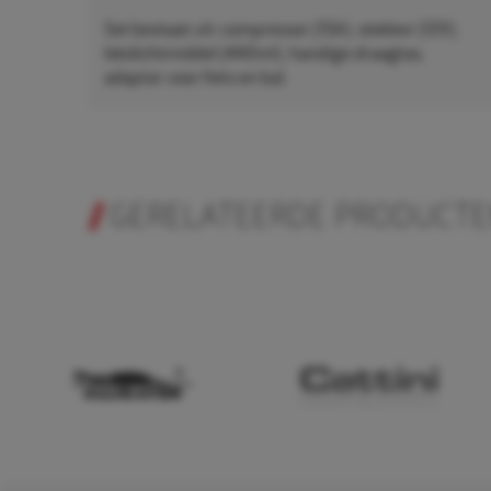
Set bestaat uit: compressor (15A), stekker (12V),
lekdichtmiddel (440ml), handige draagtas,
adaptor voor fiets en bal.
GERELATEERDE PRODUCT