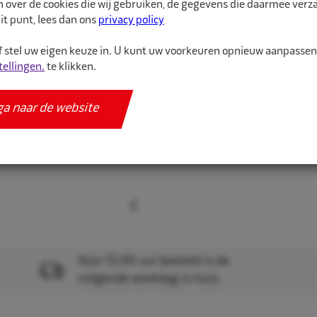
n over de cookies die wij gebruiken, de gegevens die daarmee ver
Met dit volautomatisc
it punt, lees dan ons
privacy policy
lekke band een stuk snel
 stel uw eigen keuze in. U kunt uw voorkeuren opnieuw aanpasse
tellingen.
te klikken.
Meer informatie
Specificaties
ga naar de website
Voor 15.00 uur besteld is de
volgende werkdag in huis.