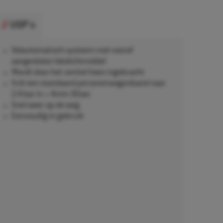
USP's
Volautomatisch systeem met vooraf
aangesloten lekdichtmiddel
Wordt door het ventiel heen ingebracht
Vult een standaard personenwagenband naar
2,4 bar in < 4min 30sec
Snel weer op de weg
Eenvoudig in gebruik