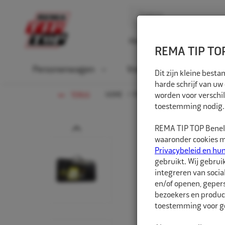
Home
Over ons
D
REMA TIP TOP
Personenwagen
Vrachtwagen
La
Dit zijn kleine bes
harde schrijf van uw
HOME
PERSONENWAGEN
worden voor verschil
BANDENR
TERUG
toestemming nodig.
Prev
REMA TIP TOP Benelu
waaronder cookies me
Privacybeleid en hu
gebruikt. Wij gebrui
integreren van socia
en/of openen, gepers
bezoekers en produc
toestemming voor ge