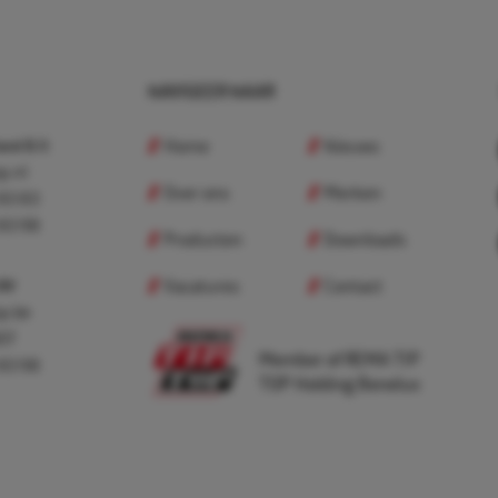
NAVIGEER NAAR
Home
Nieuws
nd B.V.
p.nl
Over ons
Merken
 83 83
 83 98
Producten
Downloads
Vacatures
Contact
 BV
p.be
307
Member of REMA TIP
 83 98
TOP Holding Benelux