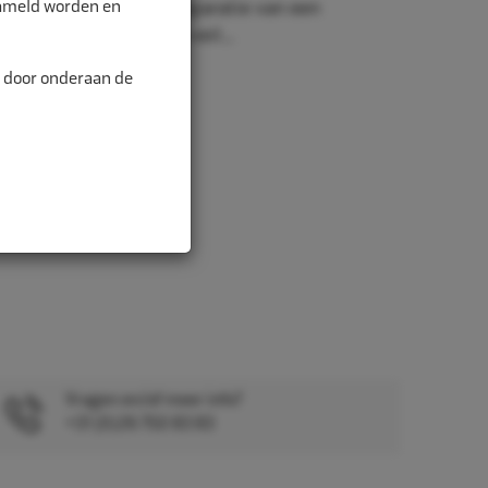
zameld worden en
he systeem wordt de reparatie van een
ler, gemakkelijker en veil...
n door onderaan de
Vragen en/of meer info?
+31 (0)26 750 83 83