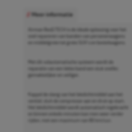
Meer informatie
Airman ResQ TECH is de ideale oplossing voor het
snel repareren van banden van personenwagens
en middelgrote tot grote SUV's en bestelwagens.
Met dit volautomatische systeem wordt de
reparatie van een lekke band een stuk sneller,
gemakkelijker en veiliger.
Koppel de slang van het lekdichtmiddel aan het
ventiel, sluit de compressor aan en druk op start.
Het lekdichtmiddel wordt automatisch ingebracht
en binnen enkele minuten kan men weer verder
rijden, met een maximum van 80 km/uur.