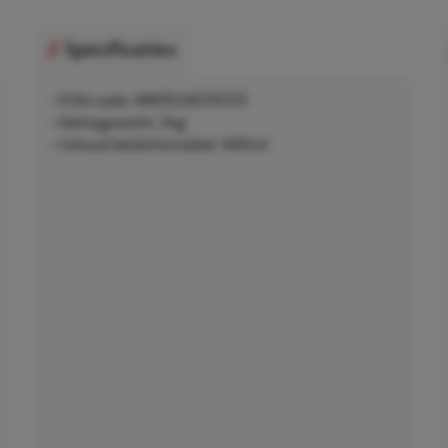
Specificaties
• EAN-code: 4897034570373
• Nettogewicht: 2kg
• Inhoud lekdichtmiddel: 440ml