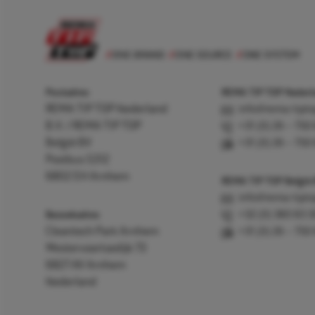
Postadres
REMA TIP TOP Nederla
REMA TIP TOP Nederland
info@rema-tipto
B.V. / REMA TIP TOP
+31 (0) 26 – 750
België BV
+31 (0) 26 – 750
Postbus 5312
6802 EH Arnhem
REMA TIP TOP België
info@rema-tipto
Bezoekadres
+32 (0) 380 83 
Cleantech Park Arnhem
+31 (0) 26 – 750
Westervoortsedijk 73
6827 AV Arnhem
Nederland