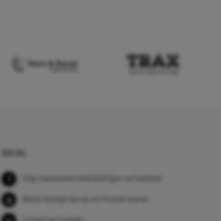
SOCIAL
Volg interessante ontwikkelingen via Facebook
Bekijk handige tips op ons Youtube kanaal
Connect op LinkedIn