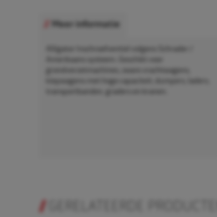
Meer informatie
Alligator Inschroefventiel volgens Schrader /
Amerikaans systeem. Geschikt voor
grondverzetmachines, zware vrachtwagens,
kiepwagens met hoge capaciteit, dumpers, laders,
transportbanden, graders en kranen.
GERELATEERDE PRODUCT