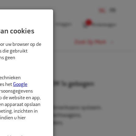
0
Inloggen
Winkelwagen
an cookies
Fiets
Zoek Op Merk
oor uw browser op de
s die gebruikt
oms geen
technieken
efventiel met voet EM 1x gebogen
ees het
Google
ersoonsgegevens
p de website en app,
een apparaat opslaan
tiel volgens Schrader / Amerikaans systeem.
ting, inzichten in
rzetmachines, zware vrachtwagens,
indien u hier
paciteit, dumpers, laders,
rs en kranen.