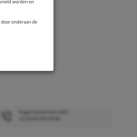
zameld worden en
n door onderaan de
Vragen en/of meer info?
+31 (0)26 750 83 83