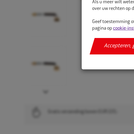
Als u meer wilt wete
over uw rechten op d
Geef toestemming of
pagina op
cookie-ins
Accepteren, 
Next
Gratis verzending boven EUR 225,-