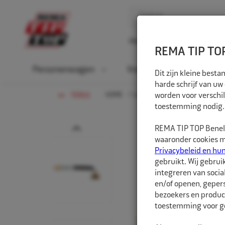
Home
Over ons
D
REMA TIP TOP
Personenwagen
Vrachtwagen
La
Dit zijn kleine bes
harde schrijf van uw
HOME
LANDBOUW-OTR-EM
worden voor verschil
VENTIE
TERUG
toestemming nodig.
Prev
REMA TIP TOP Benelu
waaronder cookies me
Privacybeleid en hu
gebruikt. Wij gebrui
integreren van socia
en/of openen, gepers
bezoekers en produc
toestemming voor ge