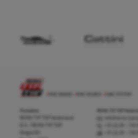
Postadres
REMA TIP TOP Nederla
REMA TIP TOP Nederland
info@rema-tipto
B.V. / REMA TIP TOP
+31 (0) 26 – 750
België BV
+31 (0) 26 – 750