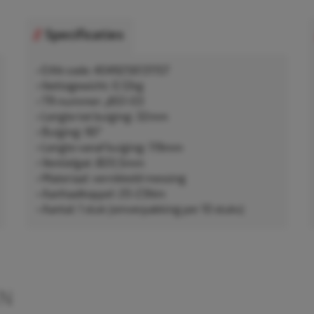
Specificaties
• EAN-code: 4049256131157
• Nettogewicht: 0,12kg
• TR-nummer: J651-03
• Lengte tot buiging: 32mm
• Buiging: 90°
• Lengte vanaf buiging: 119mm
• Ventielgat: Ø20,5mm
• Materiaal: vernikkeld messing
• Aanhaalkoppel: 20-23Nm
• Aantal: 1 stuk (omverpakking per 10 stuks)
EN