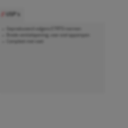
USP's
Geproduceerd volgens ETRTO-normen
Brede ventielopening, voor snel oppompen
Compleet met voet