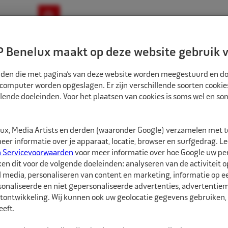
ownloads
Nieuws
Merken
Contact
 Benelux maakt op deze website gebruik v
ndbouw-OTR-EM
Motorfiets
E-Bike
tanden die met pagina’s van deze website worden meegestuurd en d
 computer worden opgeslagen. Er zijn verschillende soorten cookie
lende doeleinden. Voor het plaatsen van cookies is soms wel en s
LEN
ALLIGATOR INSCHROEFVENTIEL MET VOET EM 1X GEBOGEN J651-03
5629644
x, Media Artists en derden (waaronder Google) verzamelen met 
Alligator Inschro
er informatie over je apparaat, locatie, browser en surfgedrag. L
J651-03
n Servicevoorwaarden
voor meer informatie over hoe Google uw p
ken dit voor de volgende doeleinden: analyseren van de activiteit o
l media, personaliseren van content en marketing, informatie op 
Alligator Inschroefven
onaliseerde en niet gepersonaliseerde advertenties, advertentieme
Geschikt voor grondve
tontwikkeling. Wij kunnen ook uw geolocatie gegevens gebruiken, 
kiepwagens met hoge ca
eft.
transportbanden, grade