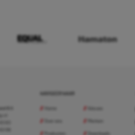
NAVIGEER NAAR
Home
Nieuws
nd B.V.
p.nl
Over ons
Merken
 83 83
 83 98
Producten
Downloads