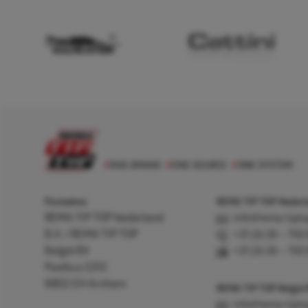
Postadres
REMA TIP TOP Nederla
REMA TIP TOP Nederland
info@rema-tipto
B.V. / REMA TIP TOP
+31 (0) 26 – 750
België BV
+31 (0) 26 – 750
Postbus 5312
6802 EH Arnhem
REMA TIP TOP België
info@rema-tipto