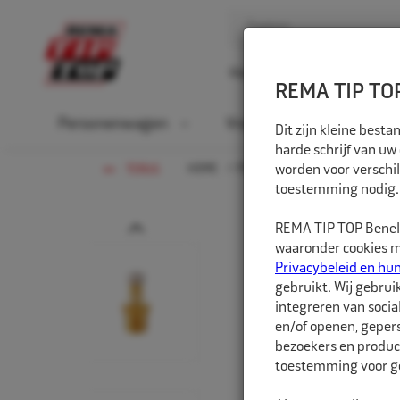
Home
Over ons
D
REMA TIP TOP
Personenwagen
Vrachtwagen
La
Dit zijn kleine bes
harde schrijf van uw
HOME
PERSONENWAGEN
worden voor verschil
VENTIEL
TERUG
toestemming nodig.
Prev
REMA TIP TOP Benelu
waaronder cookies me
Privacybeleid en hu
gebruikt. Wij gebrui
integreren van socia
en/of openen, gepers
bezoekers en produc
toestemming voor ge