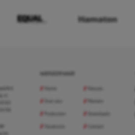
NAVIGEER NAAR
Home
Nieuws
nd B.V.
p.nl
Over ons
Merken
 83 83
 83 98
Producten
Downloads
Vacatures
Contact
 BV
p.be