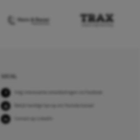
SOCIAL
Volg interessante ontwikkelingen via Facebook
Bekijk handige tips op ons Youtube kanaal
Connect op LinkedIn