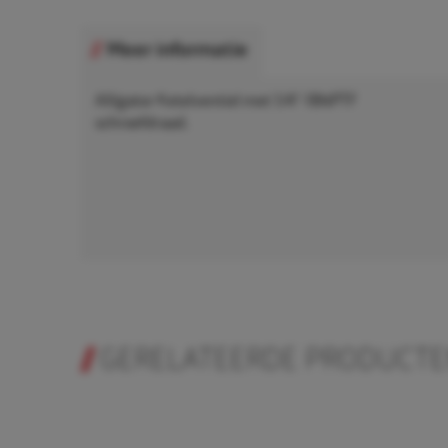
Meer informatie
Alligator Ketelventiel met 1/4"-18NPTF
schroefdraad.
GERELATEERDE PRODUCT