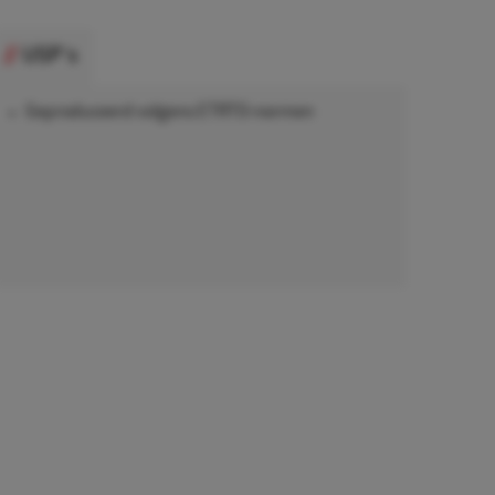
USP's
Geproduceerd volgens ETRTO-normen