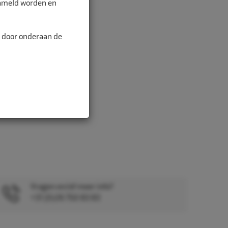
zameld worden en
n door onderaan de
Vragen en/of meer info?
+31 (0)26 750 83 83