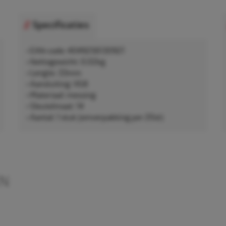
Specificaties
• EAN-code: 4049256130921
• Nettogewicht: 0,02kg
• Lengte: 33mm
• Aansluiting: VG8
• Materiaal: messing
• Sleutelmaat: 14
• Aantal: 1 stuk (omverpakking per 20st)
EN