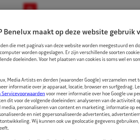
ownloads
Nieuws
Merken
Contact
 Benelux maakt op deze website gebruik v
ndbouw-OTR-EM
Motorfiets
E-Bike
tanden die met pagina’s van deze website worden meegestuurd en d
 computer worden opgeslagen. Er zijn verschillende soorten cookie
lende doeleinden. Voor het plaatsen van cookies is soms wel en s
EN
ALLIGATOR KETELVENTIEL 33MM 1/4" NPT
AL901003
x, Media Artists en derden (waaronder Google) verzamelen met 
Alligator Ketelve
er informatie over je apparaat, locatie, browser en surfgedrag. L
n Servicevoorwaarden
voor meer informatie over hoe Google uw p
ken dit voor de volgende doeleinden: analyseren van de activiteit o
Alligator Ketelventiel
l media, personaliseren van content en marketing, informatie op 
onaliseerde en niet gepersonaliseerde advertenties, advertentieme
tontwikkeling. Wij kunnen ook uw geolocatie gegevens gebruiken, 
Meer informatie
eft.
Specificaties