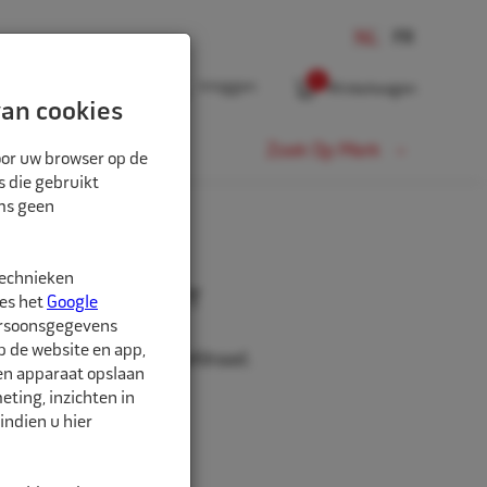
0
Inloggen
Winkelwagen
an cookies
Fiets
Zoek Op Merk
oor uw browser op de
s die gebruikt
oms geen
technieken
ntiel 33mm 1/4" NPT
ees het
Google
ersoonsgegevens
p de website en app,
 met 1/4"-18NPTF schroefdraad.
een apparaat opslaan
ting, inzichten in
indien u hier