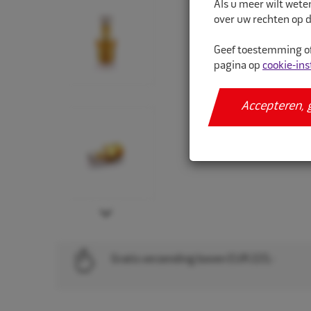
Als u meer wilt wete
over uw rechten op d
Geef toestemming of
pagina op
cookie-ins
Accepteren, 
Next
Gratis verzending boven EUR 225,-