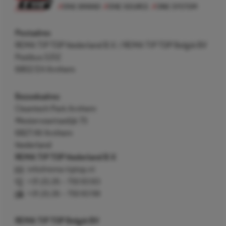
Postadres
REMA TIP TOP Nederland B.V. / REMA TIP TOP België BV
Postbus 5312
6802 EH Arnhem
Bezoekadres
Cleantech Park Arnhem
Westervoortsedijk 73
6827 AV Arnhem
Nederland
REMA TIP TOP Nederland B.V.
info@rema-tiptop.nl
+31 (0) 26 – 750 83 83
+31 (0) 26 – 750 83 98
REMA TIP TOP België BV