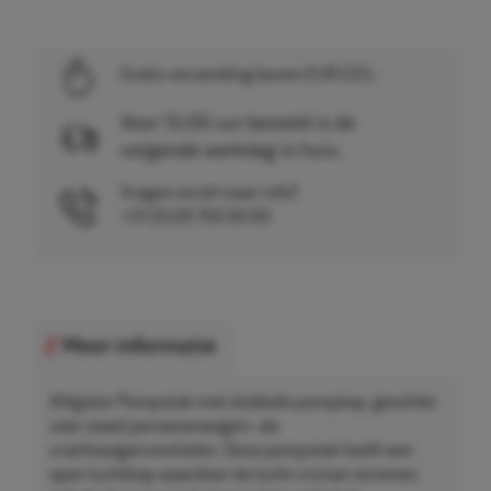
Gratis verzending boven EUR 225,-
Voor 15.00 uur besteld is de
volgende werkdag in huis.
Vragen en/of meer info?
+31 (0)26 750 83 83
Meer informatie
Alligator Pompstok met dubbele pompkop, geschikt
voor zowel personenwagen- als
vrachtwagenventielen. Deze pompstok heeft een
open luchtkop waardoor de lucht vrij kan stromen,