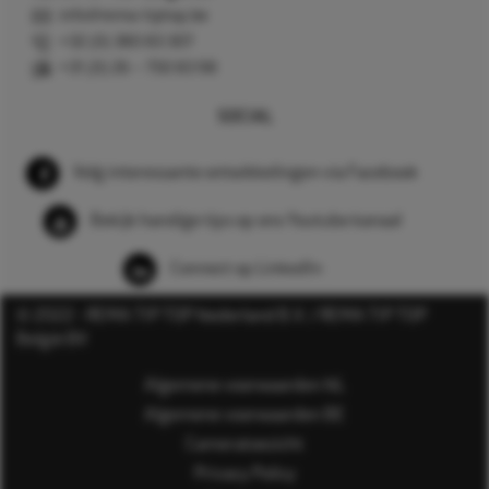
info@rema-tiptop.be
+32 (0) 380 83 307
+31 (0) 26 – 750 83 98
SOCIAL
Volg interessante ontwikkelingen via Facebook
Bekijk handige tips op ons Youtube kanaal
Connect op LinkedIn
© 2022 - REMA TIP TOP Nederland B.V. / REMA TIP TOP
België BV
Algemene voorwaarden NL
Algemene voorwaarden BE
Cameratoezicht
Privacy Policy