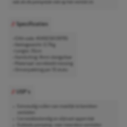
ook als de pompstok niet op het ventiel zit.
Specificaties
• EAN-code: 4049256139795
• Nettogewicht: 0,17kg
• Lengte: 35cm
• Aansluiting: 8mm slangpilaar
• Materiaal: vernikkeld messing
• Omverpakking per 10 stuks
USP's
Eenvoudig vullen van moeilijk te bereiken
ventielen
Corrosiebestendig en slijtvast oppervlak
Dubbele pompkop, voor meerdere ventielen