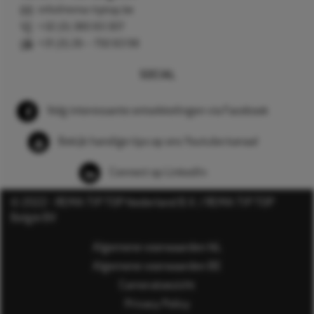
info@rema-tiptop.be
+32 (0) 380 83 307
+31 (0) 26 – 750 83 98
SOCIAL
Volg interessante ontwikkelingen via Facebook
Bekijk handige tips op ons Youtube kanaal
Connect op LinkedIn
© 2022 - REMA TIP TOP Nederland B.V. / REMA TIP TOP
België BV
Algemene voorwaarden NL
Algemene voorwaarden BE
Cameratoezicht
Privacy Policy