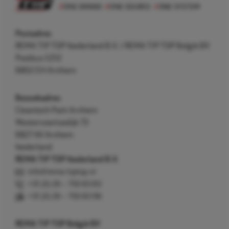
Postadres
REMA TIP TOP Nederland B.V. / REMA TIP TOP België BV
Postbus 5312
6802 EH Arnhem
Bezoekadres
Cleantech Park Arnhem
Westervoortsedijk 73
6827 AV Arnhem
Nederland
REMA TIP TOP Nederland B.V.
info@rema-tiptop.nl
+31 (0) 26 – 750 83 83
+31 (0) 26 – 750 83 98
REMA TIP TOP België BV