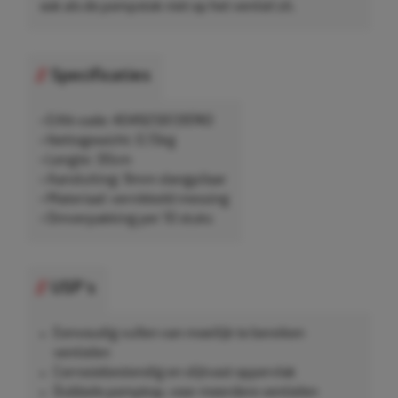
ook als de pompstok niet op het ventiel zit.
Specificaties
• EAN-code: 4049256139740
• Nettogewicht: 0,15kg
• Lengte: 30cm
• Aansluiting: 9mm slangpilaar
• Materiaal: vernikkeld messing
• Omverpakking per 10 stuks
USP's
Eenvoudig vullen van moeilijk te bereiken
ventielen
Corrosiebestendig en slijtvast oppervlak
Dubbele pompkop, voor meerdere ventielen