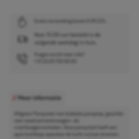
Gratis verzending boven EUR 225,-
Voor 15.00 uur besteld is de
volgende werkdag in huis.
Vragen en/of meer info?
+31 (0)26 750 83 83
Meer informatie
Alligator Pompstok met dubbele pompkop, geschikt
voor zowel personenwagen- als
vrachtwagenventielen. Deze pompstok heeft een
open luchtkop waardoor de lucht vrij kan stromen,