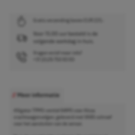
Gratis verzending boven EUR 225,-
Voor 15.00 uur besteld is de
volgende werkdag in huis.
Vragen en/of meer info?
+31 (0)26 750 83 83
Meer informatie
Alligator TPMS-ventiel 64MS voor Alcoa
vrachtwagenvelgen, geleverd met VA85-schroef
voor het aansluiten van de sensor.