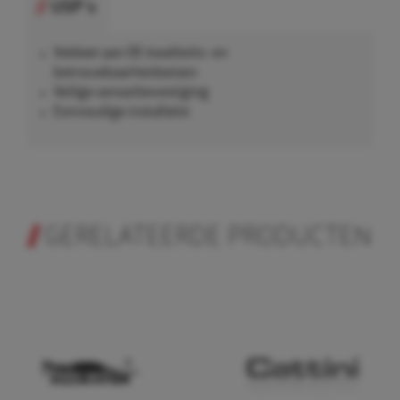
USP's
Voldoet aan OE kwaliteits- en
betrouwbaarheidseisen
Veilige sensorbevestiging
Eenvoudige installatie
GERELATEERDE PRODUCTEN