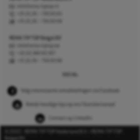
info@rema-tiptop.nl
+31 (0) 26 – 750 83 83
+31 (0) 26 – 750 83 98
REMA TIP TOP België BV
info@rema-tiptop.be
+32 (0) 380 83 307
+31 (0) 26 – 750 83 98
SOCIAL
Volg interessante ontwikkelingen via Facebook
Bekijk handige tips op ons Youtube kanaal
Connect op LinkedIn
© 2022 - REMA TIP TOP Nederland B.V. / REMA TIP TOP
België BV