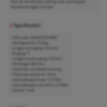
Door de vernikkelde coating is dit ventiel goed
beschermd tegen corrosie.
Specificaties
• EAN-code: 4049256129987
• Nettogewicht: 0,05kg
• Lengte tot buiging: 32,5mm
• Buiging: 7°
• Lengte vanaf buiging: 31,5mm
• Ventielgat: Ø9,7mm
• Materiaal: vernikkeld messing
• Maximale werkdruk: 14 bar
• Aanhaalkoppel moer: 12-15Nm
• Aanhaalkoppel schroef: 4 ± 0.5Nm
• Aantal: 1 stuk