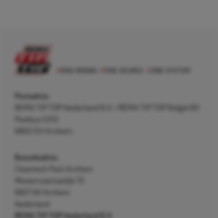
Postadres
REMA TIP TOP Nederland B.V. / REMA TIP TOP België BV
Postbus 5312
6802 EH Arnhem
Bezoekadres
Cleantech Park Arnhem
Westervoortsedijk 73
6827 AV Arnhem
Nederland
REMA TIP TOP Nederland B.V.