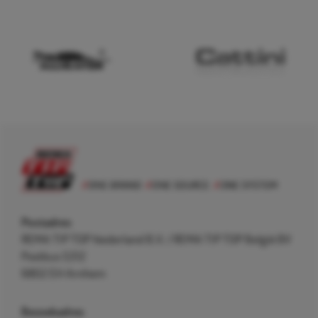
Postadres
REMA TIP TOP Nederland B.V. / REMA TIP TOP België BV
Postbus 5312
6802 EH Arnhem
Bezoekadres