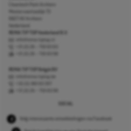
Cleantech Park Arnhem
Westervoortsedijk 73
6827 AV Arnhem
Nederland
REMA TIP TOP Nederland B.V.
info@rema-tiptop.nl
+31 (0) 26 – 750 83 83
+31 (0) 26 – 750 83 98
REMA TIP TOP België BV
info@rema-tiptop.be
+32 (0) 380 83 307
+31 (0) 26 – 750 83 98
SOCIAL
Volg interessante ontwikkelingen via Facebook