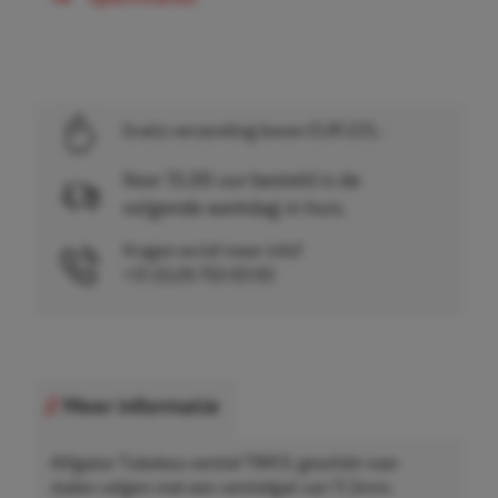
Gratis verzending boven EUR 225,-
Voor 15.00 uur besteld is de
volgende werkdag in huis.
Vragen en/of meer info?
+31 (0)26 750 83 83
Meer informatie
Alligator Tubeless ventiel TR413, geschikt voor
stalen velgen met een ventielgat van 11,3mm.