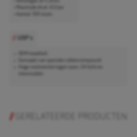
• Ventielgat: Ø 11,3mm
• Maximale druk: 4,5 bar
• Aantal: 100 stuks
USP's
OEM-kwaliteit
Gemaakt van speciale rubbercompound
Hoge resitstentie tegen ozon, UV-licht en
chemicaliën
GERELATEERDE PRODUCTEN