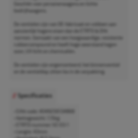
Geschikt voor personenwagens en lichte
bedrijfswagens.
De ventielen zijn van OE-fabricaat en voldoen aan
aanzienlijk hogere eisen dan de ETRTO & DIN
normen. Gemaakt van een hoogwaardige, resistente
rubbercompound en heeft hoge weerstand tegen
ozon, UV-licht en chemicaliën.
De ventielen zijn ongemonteerd, het binnenventiel
en de ventieldop zitten los in de verpakking.
Specificaties
• EAN-code: 4049256134868
• Nettogewicht: 1,15kg
• ETRTO-nummer: V2-03-1
• Lengte: 43mm