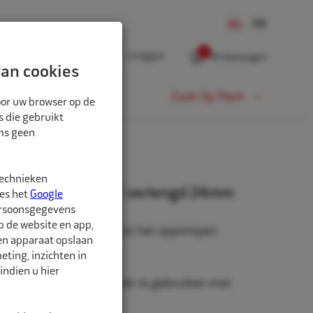
0
Inloggen
Winkelwagen
an cookies
Fiets
Zoek Op Merk
oor uw browser op de
s die gebruikt
oms geen
technieken
ventiel messing VW verlengd 24mm
ees het
Google
ersoonsgegevens
p de website en app,
iel messing voor truck, om het oppompen
een apparaat opslaan
vergemakkelijken.
ting, inzichten in
indien u hier
 standaard ventielen, niet te gebruiken met