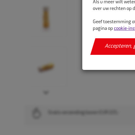
Als u meer wilt wete
over uw rechten op d
Geef toestemming of
pagina op
cookie-ins
Accepteren, 
Next
Gratis verzending boven EUR 225,-