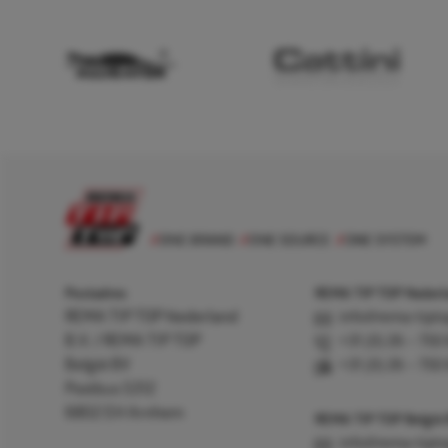
Postadres
REMA TIP TOP Nederla
REMA TIP TOP Nederland
info@rema-tipto
B.V. / REMA TIP TOP
+31 (0) 26 – 750
België BV
+31 (0) 26 – 750
Postbus 5312
6802 EH Arnhem
REMA TIP TOP België
info@rema-tipto