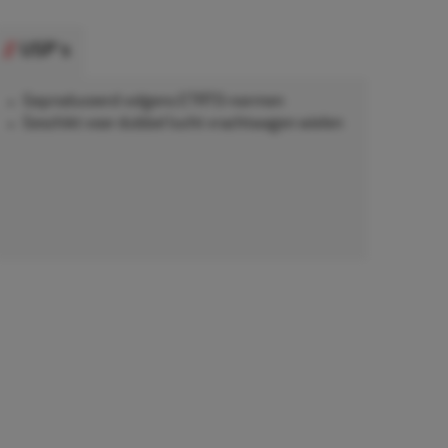
USP's
Geproduceerd volgens ETRTO-normen
Geschikt voor dubbel lucht vrachtwagen wielen