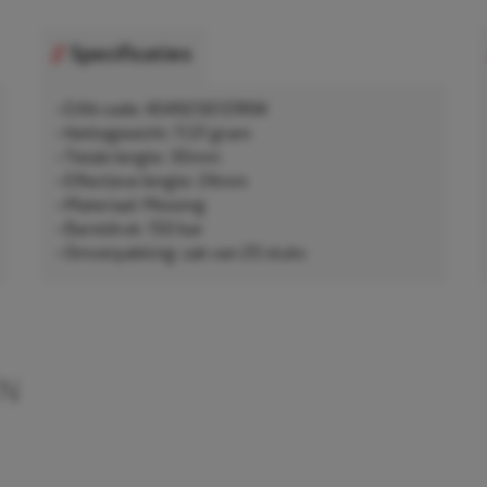
Specificaties
• EAN-code: 4049256137494
• Nettogewicht: 11,01 gram
• Totale lengte: 30mm
• Effectieve lengte: 24mm
• Materiaal: Messing
• Barstdruk: 150 bar
• Omverpakking: zak van 20 stuks
EN