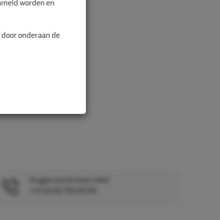
zameld worden en
n door onderaan de
Vragen en/of meer info?
+31 (0)26 750 83 83