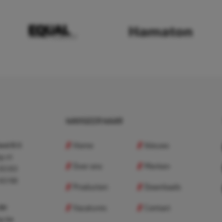
NAVIGEER NAAR
Home
Nieuws
nd B.V.
p.nl
Over ons
Merken
 83 83
 83 98
Producten
Downloads
Vacatures
Contact
 BV
p.be