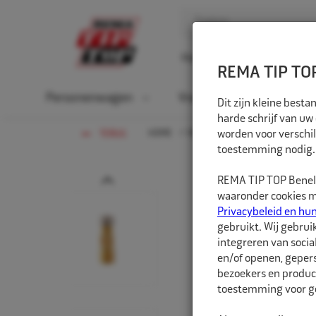
Home
Over ons
D
REMA TIP TOP
Personenwagen
Vrachtwagen
La
Dit zijn kleine bes
harde schrijf van uw
HOME
VRACHTWAGEN
worden voor verschil
VENTIELEN
TERUG
toestemming nodig.
Prev
REMA TIP TOP Benelu
waaronder cookies me
Privacybeleid en hu
gebruikt. Wij gebrui
integreren van socia
en/of openen, gepers
bezoekers en produc
toestemming voor ge