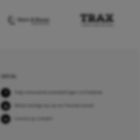
SOCIAL
Volg interessante ontwikkelingen via Facebook
Bekijk handige tips op ons Youtube kanaal
Connect op LinkedIn