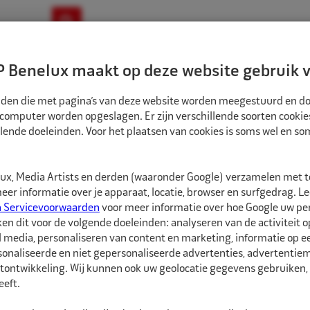
ownloads
Nieuws
Merken
Contact
 Benelux maakt op deze website gebruik v
ndbouw-OTR-EM
Motorfiets
E-Bike
tanden die met pagina’s van deze website worden meegestuurd en d
 computer worden opgeslagen. Er zijn verschillende soorten cookie
lende doeleinden. Voor het plaatsen van cookies is soms wel en s
ALLIGATOR VERLENGVENTIEL MESSING VW VERLENGD 24MM
AL331103
x, Media Artists en derden (waaronder Google) verzamelen met 
Alligator Verleng
er informatie over je apparaat, locatie, browser en surfgedrag. L
n Servicevoorwaarden
voor meer informatie over hoe Google uw p
ken dit voor de volgende doeleinden: analyseren van de activiteit o
Alligator Verlengvent
l media, personaliseren van content en marketing, informatie op 
van het binnenwiel te 
onaliseerde en niet gepersonaliseerde advertenties, advertentieme
tontwikkeling. Wij kunnen ook uw geolocatie gegevens gebruiken, 
Geschikt voor alle VG8
eft.
rubberventielen.