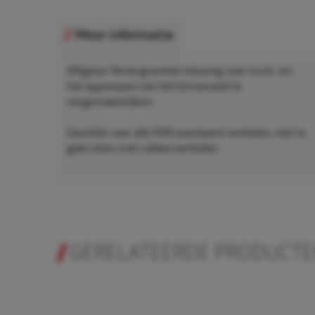
Meer informatie
Alligator Verlengventiel messing voor truck, om
het oppompen van het binnenwiel te
vergemakkelijken.
Geschikt voor alle VG8 standaard ventielen, niet te
gebruiken met rubberventielen.
GERELATEERDE PRODUCT