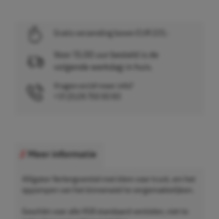
Gratis verzending boven EUR 225,-
Voor 15.00 uur besteld is de
volgende werkdag in huis.
Vragen en/of meer info?
+31 (0)26 750 83 83
Meer informatie
Alligator Verlengventiel met klem voor truck, om het
oppompen van het binnenwiel te vergemakkelijken.
Geschikt voor alle VG8 standaard ventielen, niet te