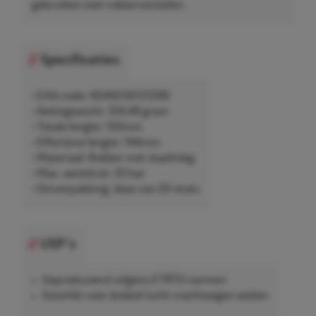
gebruiken met rubberventielen.
Specificaties
• EAN-code: 4049256137289
• Nettogewicht: 104,48 gram
• Totale lengte: 150mm
• Effectieve lengte: 144mm
• Materiaal: Rubber met staalinleg
• Max. werkdruk: 20 bar
• Omverpakking: doos van 20 stuks
USP's
Geproduceerd volgens ETRTO-normen
Geschikt voor dubbel lucht vrachtwagen wielen