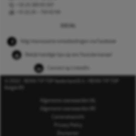
+32 (0) 380 83 307
+31 (0) 26 – 750 83 98
SOCIAL
Volg interessante ontwikkelingen via Facebook
Bekijk handige tips op ons Youtube kanaal
Connect op LinkedIn
© 2022 - REMA TIP TOP Nederland B.V. / REMA TIP TOP
België BV
Algemene voorwaarden NL
Algemene voorwaarden BE
Cameratoezicht
Privacy Policy
Disclaimer