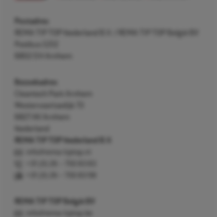
Postadres
REMA TIP TOP Nederland B.V. / REMA TIP TOP België BV
Postbus 5312
6802 EH Arnhem
Bezoekadres
Cleantech Park Arnhem
Westervoortsedijk 73
6827 AV Arnhem
Nederland
REMA TIP TOP Nederland B.V.
info@rema-tiptop.nl
+31 (0) 26 – 750 83 83
+31 (0) 26 – 750 83 98
REMA TIP TOP België BV
info@rema-tiptop.be