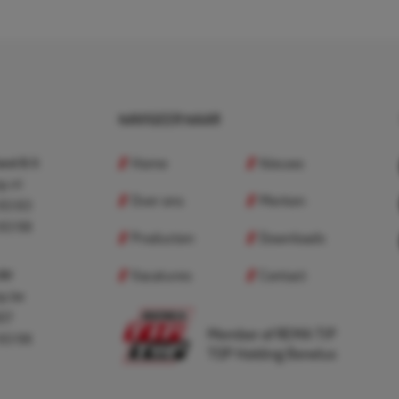
NAVIGEER NAAR
Home
Nieuws
nd B.V.
p.nl
Over ons
Merken
 83 83
 83 98
Producten
Downloads
Vacatures
Contact
 BV
p.be
307
Member of REMA TIP
 83 98
TOP Holding Benelux