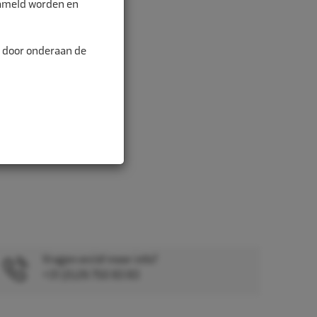
zameld worden en
n door onderaan de
Vragen en/of meer info?
+31 (0)26 750 83 83