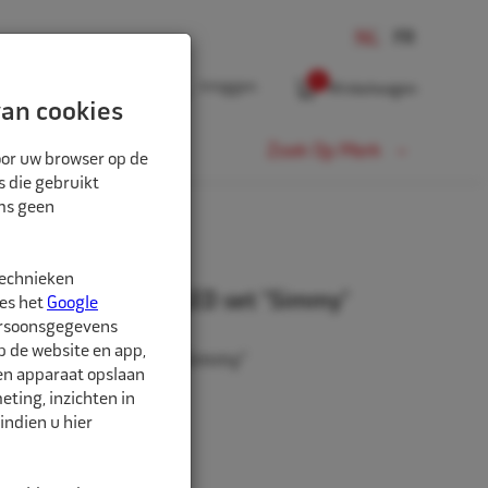
0
Inloggen
Winkelwagen
an cookies
Fiets
Zoek Op Merk
oor uw browser op de
s die gebruikt
oms geen
 "SIMMY"
technieken
actiepakket met LED set "Simmy"
ees het
Google
ersoonsgegevens
p de website en app,
epakket met LED set "Simmy"
een apparaat opslaan
ting, inzichten in
indien u hier