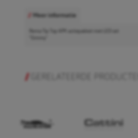
Meer informatie
Rema Tip Top APK actiepakket met LED set
"Simmy"
GERELATEERDE PRODUCT