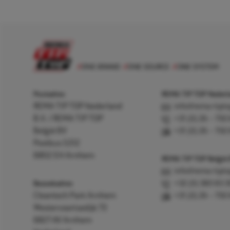
Postadres
REMA TIP TOP Nederla
REMA TIP TOP Nederland
info@rema-tipto
B.V. / REMA TIP TOP
+31 (0) 26 – 750
België BV
+31 (0) 26 – 750
Postbus 5312
6802 EH Arnhem
REMA TIP TOP België
info@rema-tipto
Bezoekadres
+32 (0) 380 83 
Cleantech Park Arnhem
+31 (0) 26 – 750
Westervoortsedijk 73
6827 AV Arnhem