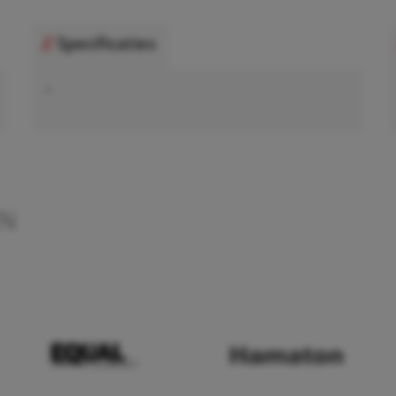
Specificaties
•
EN