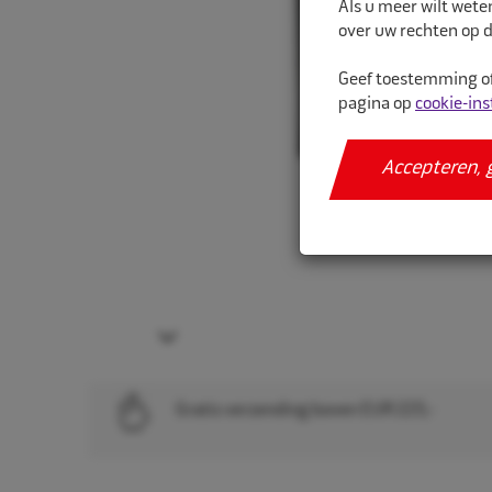
Als u meer wilt wete
over uw rechten op d
Geef toestemming of
pagina op
cookie-ins
Accepteren, 
Next
Gratis verzending boven EUR 225,-