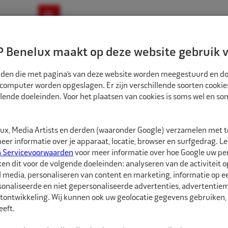
ownloads
Nieuws
Merken
Contact
 Benelux maakt op deze website gebruik v
ndbouw-OTR-EM
Motorfiets
E-Bike
tanden die met pagina’s van deze website worden meegestuurd en d
 computer worden opgeslagen. Er zijn verschillende soorten cookie
lende doeleinden. Voor het plaatsen van cookies is soms wel en s
EN WIELSERVICEMATERIALEN
REMA TIP TOP APK ACTIEPAKKET MET LED SET
1000199
x, Media Artists en derden (waaronder Google) verzamelen met 
Rema Tip Top APK 
er informatie over je apparaat, locatie, browser en surfgedrag. L
n Servicevoorwaarden
voor meer informatie over hoe Google uw p
ken dit voor de volgende doeleinden: analyseren van de activiteit o
Rema Tip Top APK acti
l media, personaliseren van content en marketing, informatie op 
onaliseerde en niet gepersonaliseerde advertenties, advertentieme
tontwikkeling. Wij kunnen ook uw geolocatie gegevens gebruiken, 
Meer informatie
eft.
Specificaties