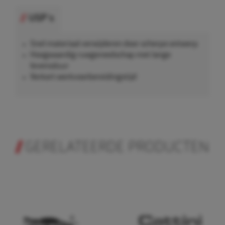
USP's
Snel materiaal verwijderen door scherpe ontwerp
Hoogwaardig ruwgereedschap met lange
levensduur
Verkort werkvoorbereidingstijd
GERELATEERDE PRODUCTEN