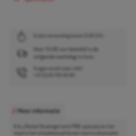
Gratis verzending boven EUR 225,-
Voor 15.00 uur besteld is de
volgende werkdag in huis.
Vragen en/of meer info?
+31 (0)26 750 83 83
Meer informatie
B & J Rocket Ruwkogel serie PRB, speciaal om het
staal in het schadekanaal bij een warmvulkanisatie