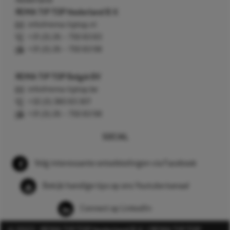
Nederland
REMA TIP TOP Nederland B.V.
info@rema-tiptop.nl
+31 (0) 26 – 750 83 83
+31 (0) 26 – 750 83 98
REMA TIP TOP België BV
info@rema-tiptop.be
+32 (0) 380 83 307
+31 (0) 26 – 750 83 98
SOCIAL
Volg interessante ontwikkelingen via Facebook
Bekijk handige tips op ons Youtube kanaal
Connect op LinkedIn