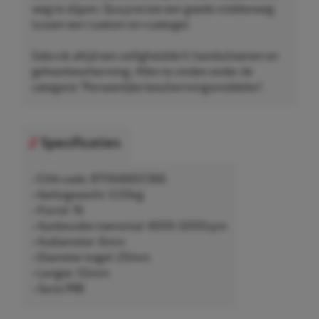
weg te slijpen. Qua precisie een goede middenweg
tussen een ruwkom en ruwkegel.
Gebruik altijd een veiligheidsbril, handschoenen en
gehoorbescherming. Allen te vinden onder de
categorie "Persoonlijke beschermingsmiddelen".
Specificaties
• EAN-code: 8711646651366
• Nettogewicht: 0,05kg
• Korrel: 16
• Aanbevolen toerental: 4000-5000rpm
• Asdiameter: 6mm
• Diameter kogel: 20mm
• Lengte: 55mm
• Serie PRB