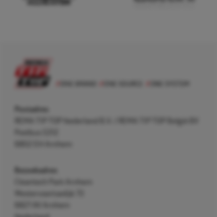
Postadres
REMA TIP TOP Nederland B.V. / REMA TIP TOP België BV
Postbus 5312
6802 EH Arnhem
Bezoekadres
Cleantech Park Arnhem
Westervoortsedijk 73
6827 AV Arnhem