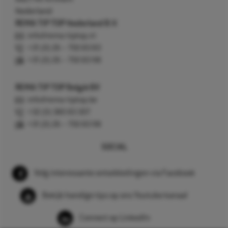
Nederland
REMA TIP TOP Nederland B.V.
info@rema-tiptop.nl
+31 (0) 26 – 750 83 83
+31 (0) 26 – 750 83 98
REMA TIP TOP België BV
info@rema-tiptop.be
+32 (0) 380 83 307
+31 (0) 26 – 750 83 98
SOCIAL
Volg interessante ontwikkelingen via Facebook
Bekijk handige tips op ons Youtube kanaal
Connect op LinkedIn