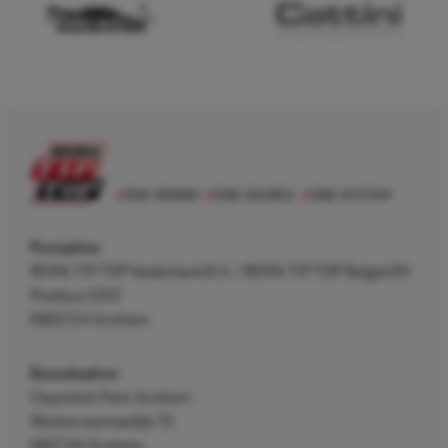
Postadres
REMA TIP TOP Nederland B.V. / REMA TIP TOP België BV
Postbus 5312
6802 EH Arnhem
Bezoekadres
Cleantech Park Arnhem
Westervoortsedijk 73
6827 AV Arnhem