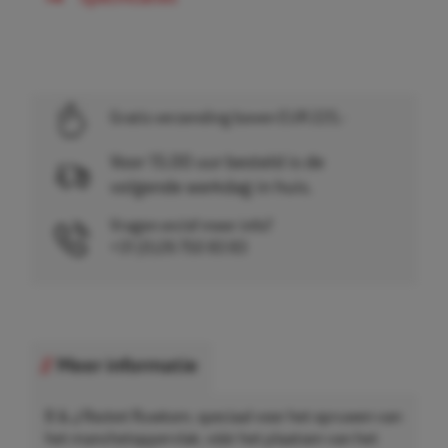
Gratis verzending boven EUR 225,-
Voor 15.00 uur besteld is de
volgende werkdag in huis.
Vragen en/of meer info?
+31 (0)26 750 83 83
Meer informatie
B & J Rocket Ruwkom, speciaal voor het opruwen van
het manchetoppervlak, vóór het plaatsen van het