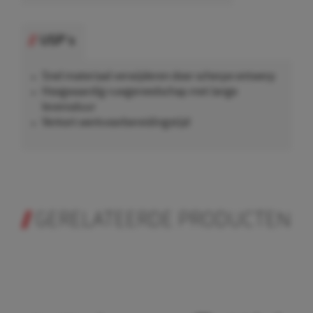
USP's
Snel materiaal verwijderen door scherpe ontwerp
Hoogwaardig ruwgereedschap met lange
levensduur
Verkort werkvoorbereidingstijd
GERELATEERDE PRODUCTEN