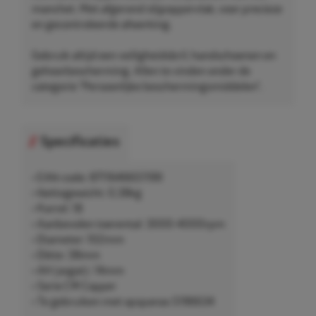
manchet. Met afgerond slijpoppervlak, voor precieze
en gecontroleerde afwerking.
Gebruik altijd een veiligheidsbril, handschoenen en
gehoorbescherming. Allen te vinden onder de
categorie "Persoonlijke beschermingsmiddelen".
Specificaties
• EAN-code: 8711646651199
• Nettogewicht: 0,38kg
• Korrel: 18
• Aanbevolen toerental: 3000-4000rpm
• Diameter: 102mm
• Dikte: 38mm
• AH (asgat): 14mm
• Serie CW Copper
• Te gebruiken met opspanas 5196634