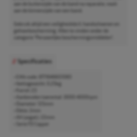
aan de buitenzijde van de band na reparatie, nooit
aan de binnenzijde van een band.
Gebruik altijd een veiligheidsbril, handschoenen en
gehoorbescherming. Allen te vinden onder de
categorie "Persoonlijke beschermingsmiddelen".
Specificaties
• EAN-code: 8711646651083
• Nettogewicht: 0,25kg
• Korrel: 23
• Aanbevolen toerental: 3000-4000rpm
• Diameter: 125mm
• Dikte: 2mm
• AH (asgat): 22mm
• Serie FD Copper