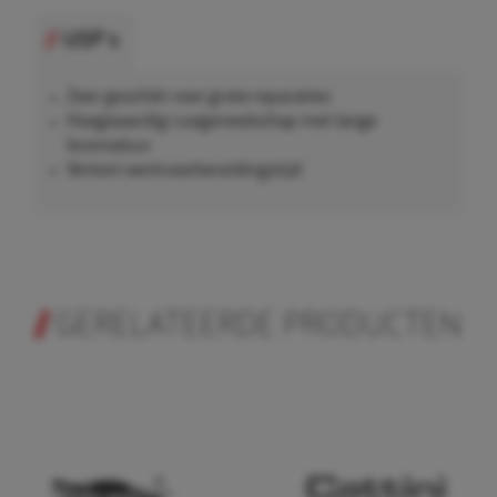
USP's
Zeer geschikt voor grote reparaties
Hoogwaardig ruwgereedschap met lange
levensduur
Verkort werkvoorbereidingstijd
GERELATEERDE PRODUCTEN