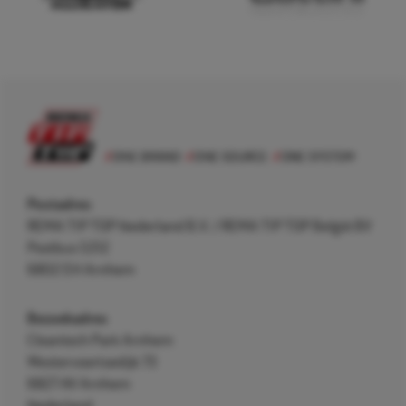
Postadres
REMA TIP TOP Nederland B.V. / REMA TIP TOP België BV
Postbus 5312
6802 EH Arnhem
Bezoekadres
Cleantech Park Arnhem
Westervoortsedijk 73
6827 AV Arnhem