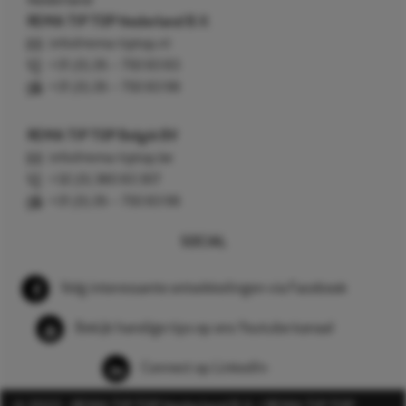
Nederland
REMA TIP TOP Nederland B.V.
info@rema-tiptop.nl
+31 (0) 26 – 750 83 83
+31 (0) 26 – 750 83 98
REMA TIP TOP België BV
info@rema-tiptop.be
+32 (0) 380 83 307
+31 (0) 26 – 750 83 98
SOCIAL
Volg interessante ontwikkelingen via Facebook
Bekijk handige tips op ons Youtube kanaal
Connect op LinkedIn