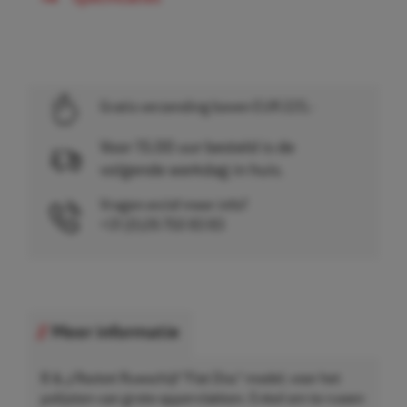
Gratis verzending boven EUR 225,-
Voor 15.00 uur besteld is de
volgende werkdag in huis.
Vragen en/of meer info?
+31 (0)26 750 83 83
Meer informatie
B & J Rocket Ruwschijf "Flat Disc" model, voor het
polijsten van grote oppervlakken. Enkel om te ruwen