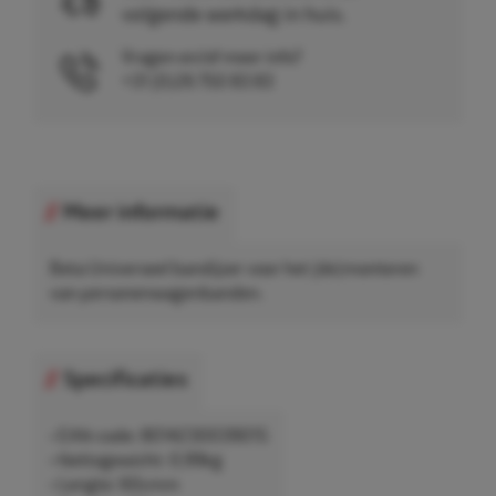
volgende werkdag in huis.
Vragen en/of meer info?
+31 (0)26 750 83 83
Meer informatie
Beta Universeel bandijzer voor het (de)monteren
van personenwagenbanden.
Specificaties
• EAN-code: 8014230039015
• Nettogewicht: 0,99kg
• Lengte: 60cmm