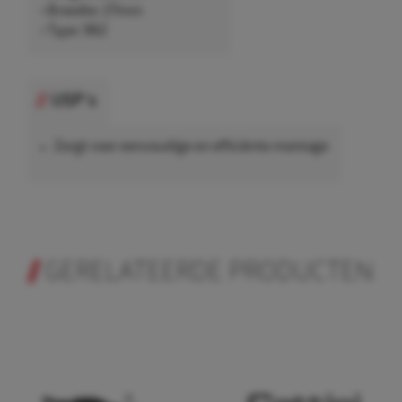
• Breedte: 27mm
• Type: 962
USP's
Zorgt voor eenvoudige en efficiënte montage
GERELATEERDE PRODUCTEN