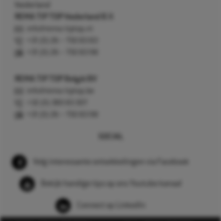
Nederland
REMA TIP TOP Nederland B.V.
info@rema-tiptop.nl
+31 (0) 26 – 750 83 83
+31 (0) 26 – 750 83 98
REMA TIP TOP België BV
info@rema-tiptop.be
+32 (0) 380 83 307
+31 (0) 26 – 750 83 98
SOCIAL
Volg interessante ontwikkelingen via Facebook
Bekijk handige tips op ons Youtube kanaal
Connect op LinkedIn