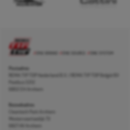
Postadres
REMA TIP TOP Nederland B.V. / REMA TIP TOP België BV
Postbus 5312
6802 EH Arnhem
Bezoekadres
Cleantech Park Arnhem
Westervoortsedijk 73
6827 AV Arnhem