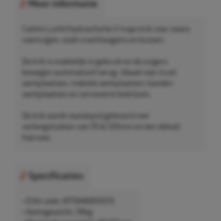
Meer informatie
Cattini Lucht/hydraulische 2-traps krik voor zware
voertuigen, zoals vrachtwagens en bussen.
De krik is makkelijk in gebruik en de zuigers
bewegen automatisch terug. Ideaal voor truck
werkplaatsen, mobiele werkplaatsen, banden
werkplaatsen en carrosserie bedrijven.
De krik wordt standaard geleverd met
verlengstukken van 70 & 120mm en een deksel
hiervoor.
Specificaties
• EAN-code: 8711646810015
• Nettogewicht: 39kg