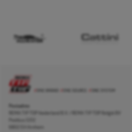
Postadres
REMA TIP TOP Nederland B.V. / REMA TIP TOP België BV
Postbus 5312
6802 EH Arnhem