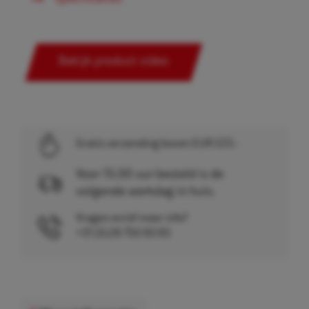
Bekijk product video
Gratis verzending boven EUR 225,-
Voor 15.00 uur besteld is de
volgende werkdag in huis.
Vragen en/of meer info?
+31 (0)26 750 83 83