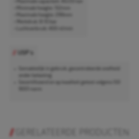
• Maximale capaciteit: 40/20 ton
• Minimale hoogte: 152mm
• Maximale hoogte: 299mm
• Werkdruk: 8-10 bar
• Luchtverbruik: 400 nl/min
USP's
Gemakkelijk in gebruik, gecontroleerde snelheid
onder belasting
Gecertificeerd en op kwaliteit getest volgens ISO
9001 norm
GERELATEERDE PRODUCTEN