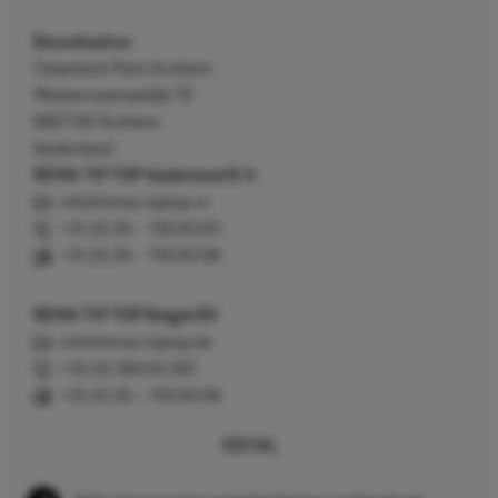
Bezoekadres
Cleantech Park Arnhem
Westervoortsedijk 73
6827 AV Arnhem
Nederland
REMA TIP TOP Nederland B.V.
info@rema-tiptop.nl
+31 (0) 26 – 750 83 83
+31 (0) 26 – 750 83 98
REMA TIP TOP België BV
info@rema-tiptop.be
+32 (0) 380 83 307
+31 (0) 26 – 750 83 98
SOCIAL