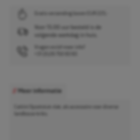
Gratis verzending boven EUR 225,-
Voor 15.00 uur besteld is de
volgende werkdag in huis.
Vragen en/of meer info?
+31 (0)26 750 83 83
Meer informatie
Cattini Opzetstuk vlak, als accessoire voor diverse
landbouw-kriks.