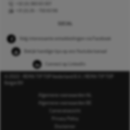
+32 (0) 380 83 307
+31 (0) 26 – 750 83 98
SOCIAL
Volg interessante ontwikkelingen via Facebook
Bekijk handige tips op ons Youtube kanaal
Connect op LinkedIn
© 2022 - REMA TIP TOP Nederland B.V. / REMA TIP TOP
België BV
Algemene voorwaarden NL
Algemene voorwaarden BE
Cameratoezicht
Privacy Policy
Disclaimer