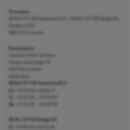
Postadres
REMA TIP TOP Nederland B.V. / REMA TIP TOP België BV
Postbus 5312
6802 EH Arnhem
Bezoekadres
Cleantech Park Arnhem
Westervoortsedijk 73
6827 AV Arnhem
Nederland
REMA TIP TOP Nederland B.V.
info@rema-tiptop.nl
+31 (0) 26 – 750 83 83
+31 (0) 26 – 750 83 98
REMA TIP TOP België BV
info@rema-tiptop.be