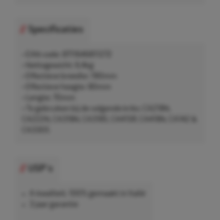
Specificaties
• EAN-code: 8711646811272
• Nettogewicht: 6,4kg
• Effectieve breedte: 190mm
• Effectieve hoogte: 80mm
• Lengte: 70mm
• Te gebruiken bij de volgende kriks: CA218N,
CA222N, CA318N, CA318S, CA415R, CA418N, CA142 &
CA330S
USP's
A-kwaliteit, 100% gemaakt in Italië
3 jaar garantie