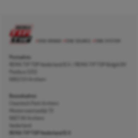
Postadres
REMA TIP TOP Nederland B.V. / REMA TIP TOP België BV
Postbus 5312
6802 EH Arnhem
Bezoekadres
Cleantech Park Arnhem
Westervoortsedijk 73
6827 AV Arnhem
Nederland
REMA TIP TOP Nederland B.V.