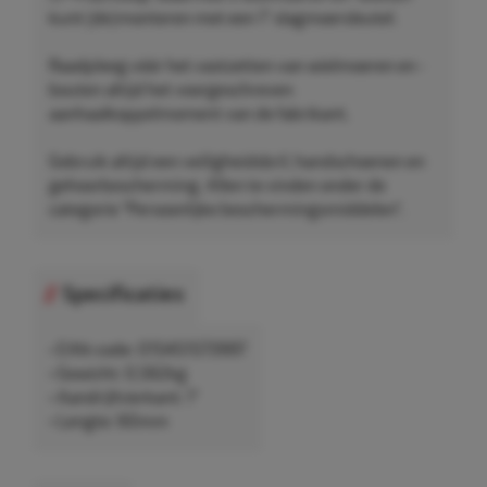
kunt (de)monteren met een 1" slagmoersleutel.
Raadpleeg vóór het vastzetten van wielmoeren en -
bouten altijd het voorgeschreven
aanhaalkoppelmoment van de fabrikant.
Gebruik altijd een veiligheidsbril, handschoenen en
gehoorbescherming. Allen te vinden onder de
categorie "Persoonlijke beschermingsmiddelen".
Specificaties
• EAN-code: 015451573997
• Gewicht: 0,562kg
• Aandrijfvierkant: 1"
• Lengte: 60mm