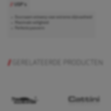
USP's
Duurzaam ontwerp voor extreme slijtvastheid
Maximale veiligheid
Perfecte pasvorm
GERELATEERDE PRODUCTEN