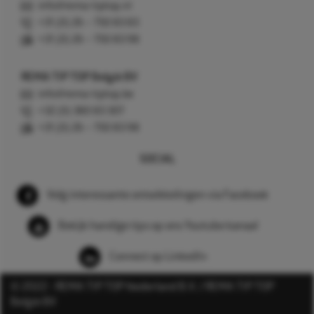
info@rema-tiptop.nl
+31 (0) 26 – 750 83 83
+31 (0) 26 – 750 83 98
REMA TIP TOP België BV
info@rema-tiptop.be
+32 (0) 380 83 307
+31 (0) 26 – 750 83 98
SOCIAL
Volg interessante ontwikkelingen via Facebook
Bekijk handige tips op ons Youtube kanaal
Connect op LinkedIn
© 2022 - REMA TIP TOP Nederland B.V. / REMA TIP TOP
België BV