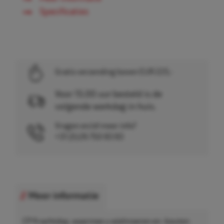
Specificaties
Gratis verzending boven EUR 225,-
Voor 15.00 uur besteld is de
volgende werkdag in huis.
Vragen en/of meer info?
+31 (0)26 750 83 83
Meer informatie
CP Krachtdop, waarmee u wielmoeren en -bouten