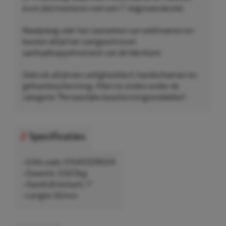
kunt (de)monteren met een 1" slagmoersleutel.
Raadpleeg vóór het vastzetten van wielmoeren en -
bouten altijd het voorgeschreven
aanhaalkoppelmoment van de fabrikant.
Gebruik altijd een veiligheidsbril, handschoenen en
gehoorbescherming. Allen te vinden onder de
categorie "Persoonlijke beschermingsmiddelen".
Specificaties
• EAN-code: 015451574024
• Gewicht: 0,623kg
• Aandrijfvierkant: 1"
• Lengte: 62mm