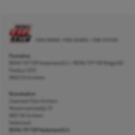
Postadres
REMA TIP TOP Nederland B.V. / REMA TIP TOP België BV
Postbus 5312
6802 EH Arnhem
Bezoekadres
Cleantech Park Arnhem
Westervoortsedijk 73
6827 AV Arnhem
Nederland
REMA TIP TOP Nederland B.V.