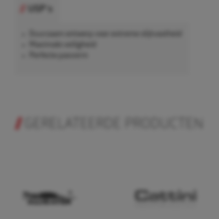
USP's
Duurzaam ontwerp voor extreme slijtvastheid
Maximale veiligheid
Perfecte pasvorm
GERELATEERDE PRODUCTEN