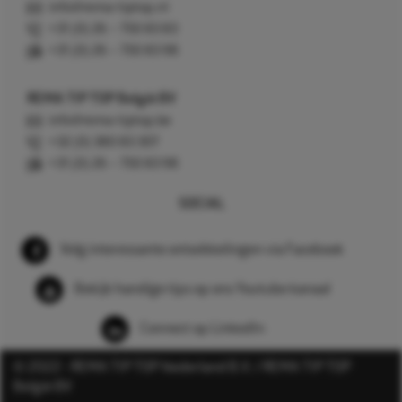
info@rema-tiptop.nl
+31 (0) 26 – 750 83 83
+31 (0) 26 – 750 83 98
REMA TIP TOP België BV
info@rema-tiptop.be
+32 (0) 380 83 307
+31 (0) 26 – 750 83 98
SOCIAL
Volg interessante ontwikkelingen via Facebook
Bekijk handige tips op ons Youtube kanaal
Connect op LinkedIn
© 2022 - REMA TIP TOP Nederland B.V. / REMA TIP TOP
België BV