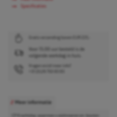
Specificaties
Gratis verzending boven EUR 225,-
Voor 15.00 uur besteld is de
volgende werkdag in huis.
Vragen en/of meer info?
+31 (0)26 750 83 83
Meer informatie
CP Krachtdop, waarmee u wielmoeren en -bouten