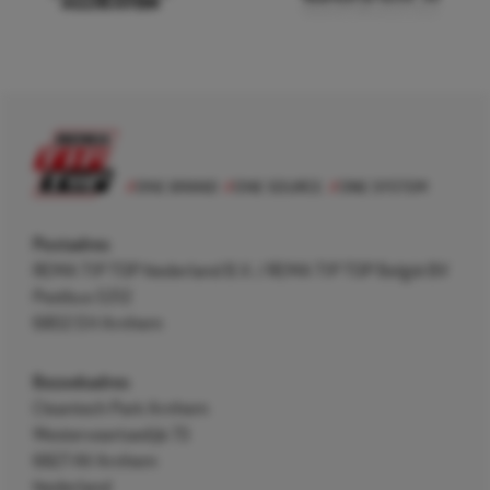
Postadres
REMA TIP TOP Nederland B.V. / REMA TIP TOP België BV
Postbus 5312
6802 EH Arnhem
Bezoekadres
Cleantech Park Arnhem
Westervoortsedijk 73
6827 AV Arnhem
Nederland