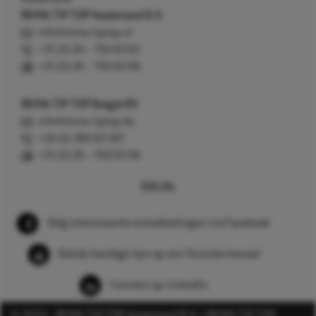
REMA TIP TOP Nederland B.V.
info@rema-tiptop.nl
+31 (0) 26 – 750 83 83
+31 (0) 26 – 750 83 98
REMA TIP TOP België BV
info@rema-tiptop.be
+32 (0) 380 83 307
+31 (0) 26 – 750 83 98
SOCIAL
Volg interessante ontwikkelingen via Facebook
Bekijk handige tips op ons Youtube kanaal
Connect op LinkedIn