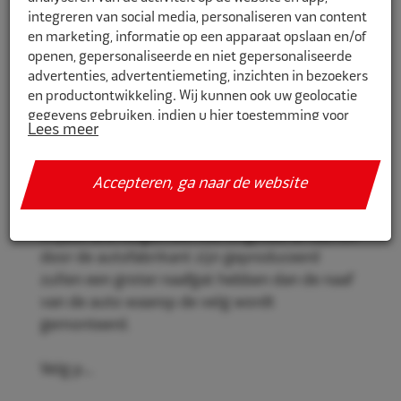
integreren van social media, personaliseren van content
en marketing, informatie op een apparaat opslaan en/of
openen, gepersonaliseerde en niet gepersonaliseerde
CR601541
advertenties, advertentiemeting, inzichten in bezoekers
en productontwikkeling. Wij kunnen ook uw geolocatie
Eco Naaf centreerringen 60,1mm-
gegevens gebruiken, indien u hier toestemming voor
54,1mm 4st
Lees meer
geeft.
Eco Naaf centreerringen, voor een stevige en
Als u meer wilt weten over de cookies die wij gebruiken,
Accepteren, ga naar de website
veilige velgmontage.
de gegevens die daarmee verzameld worden en over uw
rechten op dit punt, lees dan ons
privacy policy
Vrijwel alle velgen die niet origineel af-fabriek
Geef toestemming of stel uw eigen keuze in. U kunt uw
door de autofabrikant zijn geproduceerd
voorkeuren opnieuw aanpassen door onderaan de
zullen een groter naafgat hebben dan de naaf
pagina op
cookie-instellingen.
te klikken.
van de auto waarop de velg wordt
gemonteerd.
Velg p...