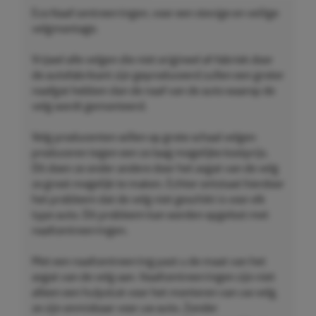
Eco Naaf centreerringen, voor een stevige en veilige
velgmontage.
Vrijwel alle velgen die niet origineel af-fabriek door
de autofabrikant zijn geproduceerd zullen een groter
naafgat hebben dan de naaf van de auto waarop de
velg wordt gemonteerd.
Velg producenten willen op grote schaal velgen
produceren tegen een zo laag mogelijke kostprijs.
Dit doen ze onder andere door het asgat van de velg
zo groot mogelijk te maken. Echter ontstaat hierdoor
het probleem dat de velg niet geschikt is voor elk
type auto. Dit probleem kan worden opgelost met
naafcentreerringen.
Met een naafcentreerring past u de maat van het
asgat van de velg aan. Naafcentreerringen zijn niet
alleen een hulpstuk voor het monteren van uw velg,
ze zijn onmisbaar voor uw auto. Zonder