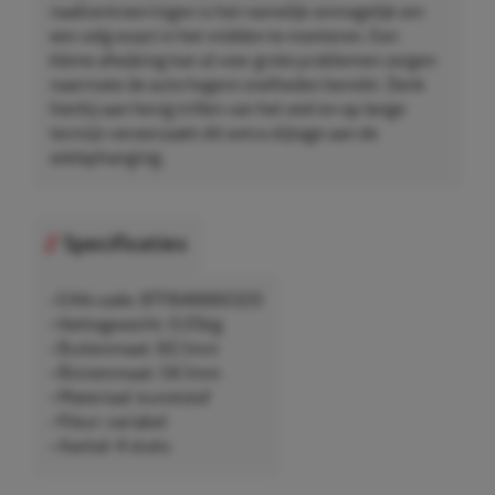
naafcentreerringen is het namelijk onmogelijk om
een velg exact in het midden te monteren. Een
kleine afwijking kan al voor grote problemen zorgen
naarmate de auto hogere snelheden bereikt. Denk
hierbij aan hevig trillen van het wiel en op lange
termijn veroorzaakt dit extra slijtage aan de
wielophanging.
Specificaties
• EAN-code: 8711646660320
• Nettogewicht: 0,05kg
• Buitenmaat: 60,1mm
• Binnenmaat: 54,1mm
• Materiaal: kunststof
• Kleur: variabel
• Aantal: 4 stuks