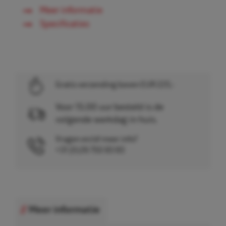
Meer informatie
Specificaties
Gratis verzending boven EUR 225,-
Voor 15.00 uur besteld is de
volgende werkdag in huis.
Vragen en/of meer info?
+31 (0)26 750 83 83
Meer informatie