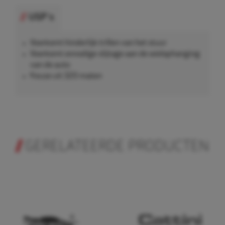
USP's
Voorkomt hinderlijk trillen van het stuur
Voorkomt onnodige slijtage aan de wielophanging
van de auto
Keuze uit 320 maten
GERELATEERDE PRODUCTEN