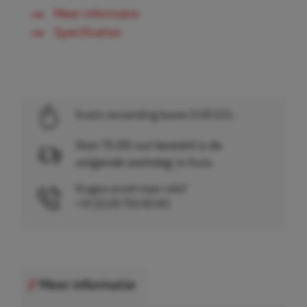
Meer informatie
Specificaties
Gratis verzending boven EUR 225,-
Voor 15.00 uur besteld is de
volgende werkdag in huis.
Vragen en/of meer info?
+31 (0)26 750 83 83
Meer informatie