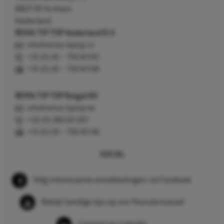
6827 AV Arnhem
Nederland
REMA TIP TOP Nederland B.V.
info@rema-tiptop.nl
+31 (0) 26 – 750 83 83
+31 (0) 26 – 750 83 98
REMA TIP TOP België BV
info@rema-tiptop.be
+32 (0) 380 83 307
+31 (0) 26 – 750 83 98
SOCIAL
Volg interessante ontwikkelingen via Facebook
Bekijk handige tips op ons Youtube kanaal