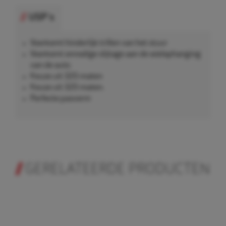
USP's
Voorkomt hinderlijk trillen van het stuur
Voorkomt onnodige slijtage aan de wielophanging
van de auto
Keuze uit 320 maten
Keuze uit 320 maten.
Perfecte pasvorm
GERELATEERDE PRODUCTEN