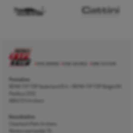
Postadres
REMA TIP TOP Nederland B.V. / REMA TIP TOP België BV
Postbus 5312
6802 EH Arnhem
Bezoekadres
Cleantech Park Arnhem
Westervoortsedijk 73