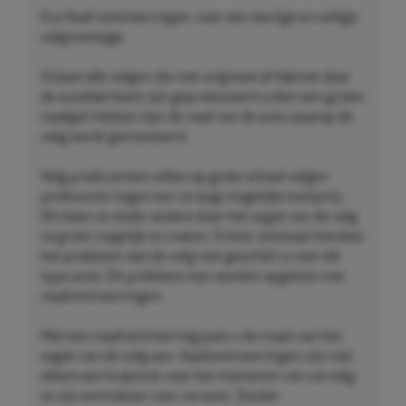
Eco Naaf centreerringen, voor een stevige en veilige
velgmontage.
Vrijwel alle velgen die niet origineel af-fabriek door
de autofabrikant zijn geproduceerd zullen een groter
naafgat hebben dan de naaf van de auto waarop de
velg wordt gemonteerd.
Velg producenten willen op grote schaal velgen
produceren tegen een zo laag mogelijke kostprijs.
Dit doen ze onder andere door het asgat van de velg
zo groot mogelijk te maken. Echter ontstaat hierdoor
het probleem dat de velg niet geschikt is voor elk
type auto. Dit probleem kan worden opgelost met
naafcentreerringen.
Met een naafcentreerring past u de maat van het
asgat van de velg aan. Naafcentreerringen zijn niet
alleen een hulpstuk voor het monteren van uw velg,
ze zijn onmisbaar voor uw auto. Zonder