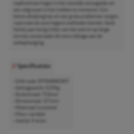
naafcentreerringen is het namelijk onmogelijk om
een velg exact in het midden te monteren. Een
kleine afwijking kan al voor grote problemen zorgen
naarmate de auto hogere snelheden bereikt. Denk
hierbij aan hevig trillen van het wiel en op lange
termijn veroorzaakt dit extra slijtage aan de
wielophanging.
Specificaties
• EAN-code: 8711646663611
• Nettogewicht: 0,07kg
• Buitenmaat: 71,6mm
• Binnenmaat: 57,1mm
• Materiaal: kunststof
• Kleur: variabel
• Aantal: 4 stuks