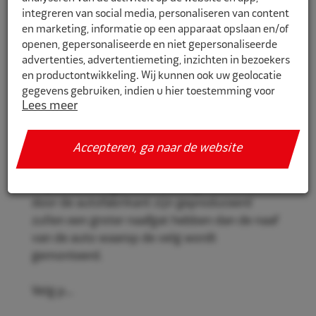
integreren van social media, personaliseren van content
en marketing, informatie op een apparaat opslaan en/of
openen, gepersonaliseerde en niet gepersonaliseerde
CR716571
advertenties, advertentiemeting, inzichten in bezoekers
en productontwikkeling. Wij kunnen ook uw geolocatie
Eco Naaf centreerringen 71,6mm-
gegevens gebruiken, indien u hier toestemming voor
57,1mm 4st
Lees meer
geeft.
Eco Naaf centreerringen, voor een stevige en
Als u meer wilt weten over de cookies die wij gebruiken,
Accepteren, ga naar de website
veilige velgmontage.
de gegevens die daarmee verzameld worden en over uw
rechten op dit punt, lees dan ons
privacy policy
Vrijwel alle velgen die niet origineel af-fabriek
Geef toestemming of stel uw eigen keuze in. U kunt uw
door de autofabrikant zijn geproduceerd
voorkeuren opnieuw aanpassen door onderaan de
zullen een groter naafgat hebben dan de naaf
pagina op
cookie-instellingen.
te klikken.
van de auto waarop de velg wordt
gemonteerd.
Velg p...