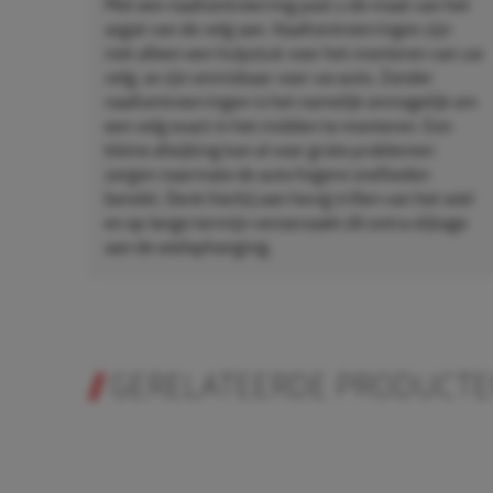
Met een naafcentreerring past u de maat van het
asgat van de velg aan. Naafcentreerringen zijn
niet alleen een hulpstuk voor het monteren van uw
velg, ze zijn onmisbaar voor uw auto. Zonder
naafcentreerringen is het namelijk onmogelijk om
een velg exact in het midden te monteren. Een
kleine afwijking kan al voor grote problemen
zorgen naarmate de auto hogere snelheden
bereikt. Denk hierbij aan hevig trillen van het wiel
en op lange termijn veroorzaakt dit extra slijtage
aan de wielophanging.
GERELATEERDE PRODUCT