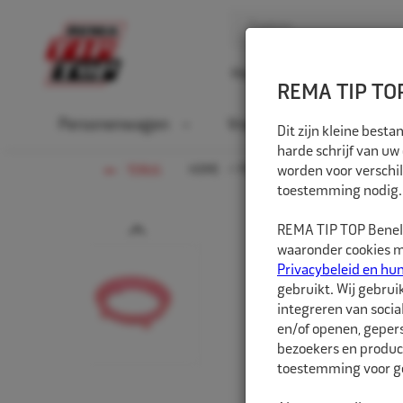
Home
Over ons
D
REMA TIP TOP
Personenwagen
Vrachtwagen
La
Dit zijn kleine bes
harde schrijf van uw
HOME
PERSONENWAGEN
worden voor verschil
NAAFCEN
TERUG
toestemming nodig.
Prev
REMA TIP TOP Benelu
waaronder cookies me
Privacybeleid en hu
gebruikt. Wij gebrui
integreren van socia
en/of openen, gepers
bezoekers en produc
toestemming voor ge