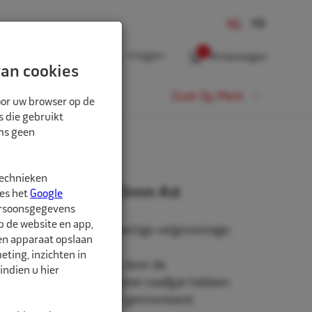
0
Inloggen
Winkelwagen
an cookies
Fiets
Zoek Op Merk
oor uw browser op de
s die gebruikt
oms geen
technieken
rringen 71,6mm-70,3mm 4st
ees het
Google
ersoonsgegevens
p de website en app,
n, voor een stevige en veilige velgmontage.
een apparaat opslaan
ting, inzichten in
niet origineel af-fabriek door de
indien u hier
roduceerd zullen een groter naafgat hebben
to waarop de velg wordt gemonteerd.