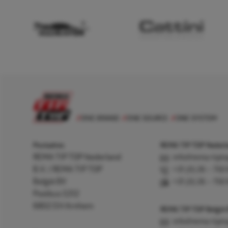
Postadres
REMA TIP TOP Nederla
REMA TIP TOP Nederland
info@rema-tipto
B.V. / REMA TIP TOP
+31 (0) 26 – 750
België BV
+31 (0) 26 – 750
Postbus 5312
6802 EH Arnhem
REMA TIP TOP België
info@rema-tipto