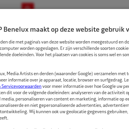
ownloads
Nieuws
Merken
Contact
 Benelux maakt op deze website gebruik v
ndbouw-OTR-EM
Motorfiets
E-Bike
tanden die met pagina’s van deze website worden meegestuurd en d
 computer worden opgeslagen. Er zijn verschillende soorten cookie
lende doeleinden. Voor het plaatsen van cookies is soms wel en s
TREERRINGEN
ECO NAAF CENTREERRINGEN 71,6MM-70,3MM 4ST
CR716703
x, Media Artists en derden (waaronder Google) verzamelen met 
Eco Naaf centree
er informatie over je apparaat, locatie, browser en surfgedrag. L
n Servicevoorwaarden
voor meer informatie over hoe Google uw p
ken dit voor de volgende doeleinden: analyseren van de activiteit o
Eco Naaf centreerringe
l media, personaliseren van content en marketing, informatie op 
onaliseerde en niet gepersonaliseerde advertenties, advertentieme
Vrijwel alle velgen die 
tontwikkeling. Wij kunnen ook uw geolocatie gegevens gebruiken, 
autofabrikant zijn gep
eft.
dan de naaf van de au