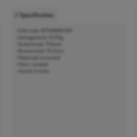
Specificaties
• EAN-code: 8711646661341
• Nettogewicht: 0,07kg
• Buitenmaat: 71,6mm
• Binnenmaat: 70,3mm
• Materiaal: kunststof
• Kleur: variabel
• Aantal: 4 stuks