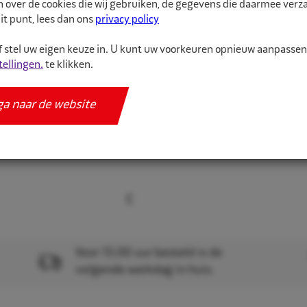
n over de cookies die wij gebruiken, de gegevens die daarmee ver
it punt, lees dan ons
privacy policy
Velg p...
 stel uw eigen keuze in. U kunt uw voorkeuren opnieuw aanpasse
tellingen.
te klikken.
Meer informatie
Specificaties
ga naar de website
Voor 15.00 uur besteld is de
volgende werkdag in huis.