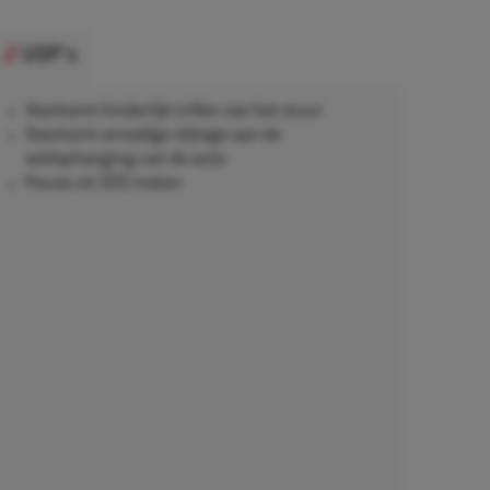
USP's
Voorkomt hinderlijk trillen van het stuur
Voorkomt onnodige slijtage aan de
wielophanging van de auto
Keuze uit 320 maten