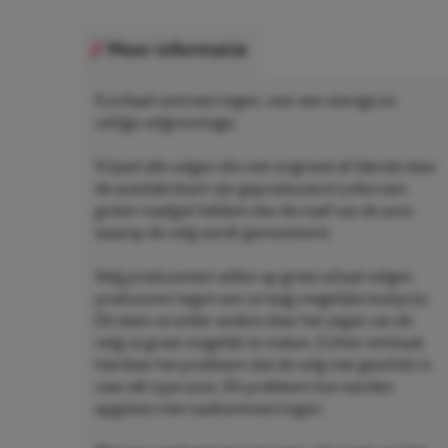
Meer informatie
Eco Naaf centreerringen, voor een stevige en
veilige velgmontage.
Vrijwel alle velgen die niet origineel af-fabriek door
de autofabrikant zijn geproduceerd zullen een
groter naafgat hebben dan de naaf van de auto
waarop de velg wordt gemonteerd.
Velg producenten willen op grote schaal velgen
produceren tegen een zo laag mogelijke kostprijs.
Dit doen ze onder andere door het asgat van de
velg zo groot mogelijk te maken. Echter ontstaat
hierdoor het probleem dat de velg niet geschikt is
voor elk type auto. Dit probleem kan worden
opgelost met naafcentreerringen.