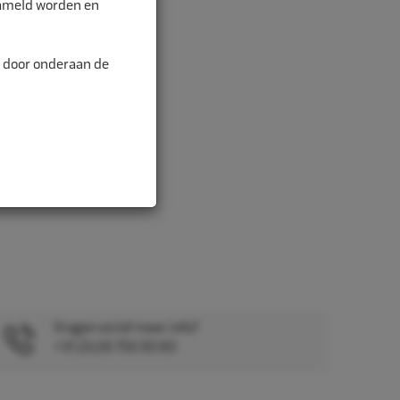
zameld worden en
n door onderaan de
Vragen en/of meer info?
+31 (0)26 750 83 83