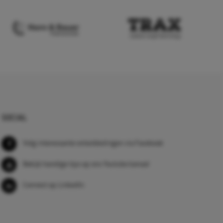
SOCIAL
Volg interessante ontwikkelingen via Facebook
Bekijk handige tips op ons Youtube kanaal
Connect op LinkedIn