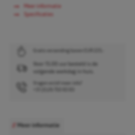
Meer informatie
Specificaties
Gratis verzending boven EUR 225,-
Voor 15.00 uur besteld is de
volgende werkdag in huis.
Vragen en/of meer info?
+31 (0)26 750 83 83
Meer informatie