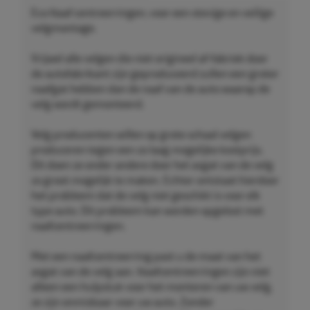
Eco Naaf centreerringen, voor een stevige en veilige
velgmontage.
Vrijwel alle velgen die niet origineel af-fabriek door
de autofabrikant zijn geproduceerd zullen een groter
naafgat hebben dan de naaf van de auto waarop de
velg wordt gemonteerd.
Velg producenten willen op grote schaal velgen
produceren tegen een zo laag mogelijke kostprijs.
Dit doen ze onder andere door het asgat van de velg
zo groot mogelijk te maken. Echter ontstaat hierdoor
het probleem dat de velg niet geschikt is voor elk
type auto. Dit probleem kan worden opgelost met
naafcentreerringen.
Met een naafcentreerring past u de maat van het
asgat van de velg aan. Naafcentreerringen zijn niet
alleen een hulpstuk voor het monteren van uw velg,
ze zijn onmisbaar voor uw auto. Zonder