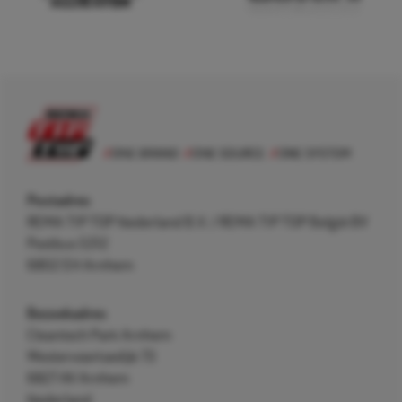
Postadres
REMA TIP TOP Nederland B.V. / REMA TIP TOP België BV
Postbus 5312
6802 EH Arnhem
Bezoekadres
Cleantech Park Arnhem
Westervoortsedijk 73
6827 AV Arnhem
Nederland