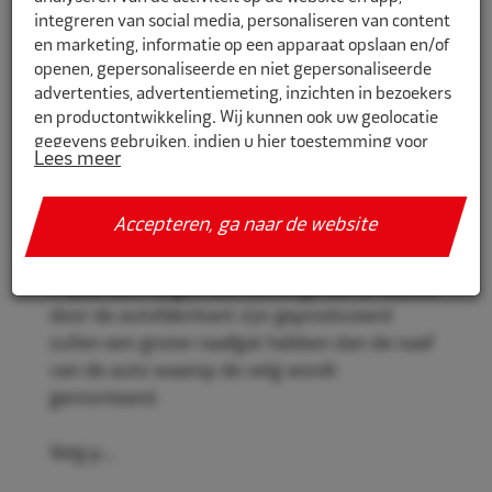
integreren van social media, personaliseren van content
en marketing, informatie op een apparaat opslaan en/of
openen, gepersonaliseerde en niet gepersonaliseerde
CR722571
advertenties, advertentiemeting, inzichten in bezoekers
en productontwikkeling. Wij kunnen ook uw geolocatie
Eco Naaf centreerringen 72,2mm-
gegevens gebruiken, indien u hier toestemming voor
57,1mm 4st
Lees meer
geeft.
Eco Naaf centreerringen, voor een stevige en
Als u meer wilt weten over de cookies die wij gebruiken,
Accepteren, ga naar de website
veilige velgmontage.
de gegevens die daarmee verzameld worden en over uw
rechten op dit punt, lees dan ons
privacy policy
Vrijwel alle velgen die niet origineel af-fabriek
Geef toestemming of stel uw eigen keuze in. U kunt uw
door de autofabrikant zijn geproduceerd
voorkeuren opnieuw aanpassen door onderaan de
zullen een groter naafgat hebben dan de naaf
pagina op
cookie-instellingen.
te klikken.
van de auto waarop de velg wordt
gemonteerd.
Velg p...