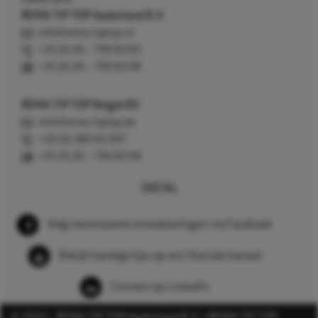
REMA TIP TOP Nederland B.V.
info@rema-tiptop.nl
+31 (0) 26 – 750 83 83
+31 (0) 26 – 750 83 98
REMA TIP TOP België BV
info@rema-tiptop.be
+32 (0) 380 83 307
+31 (0) 26 – 750 83 98
SOCIAL
Volg interessante ontwikkelingen via Facebook
Bekijk handige tips op ons Youtube kanaal
Connect op LinkedIn