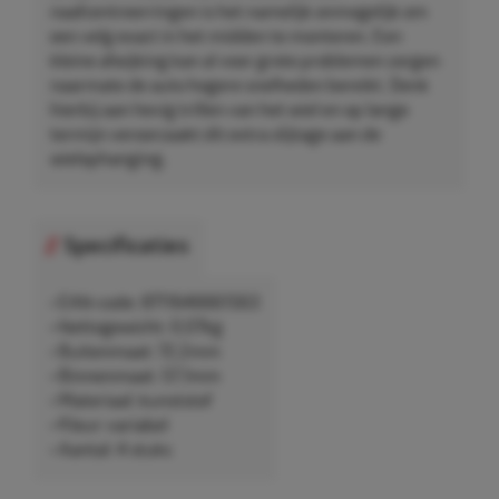
naafcentreerringen is het namelijk onmogelijk om
een velg exact in het midden te monteren. Een
kleine afwijking kan al voor grote problemen zorgen
naarmate de auto hogere snelheden bereikt. Denk
hierbij aan hevig trillen van het wiel en op lange
termijn veroorzaakt dit extra slijtage aan de
wielophanging.
Specificaties
• EAN-code: 8711646661563
• Nettogewicht: 0,07kg
• Buitenmaat: 72,2mm
• Binnenmaat: 57,1mm
• Materiaal: kunststof
• Kleur: variabel
• Aantal: 4 stuks