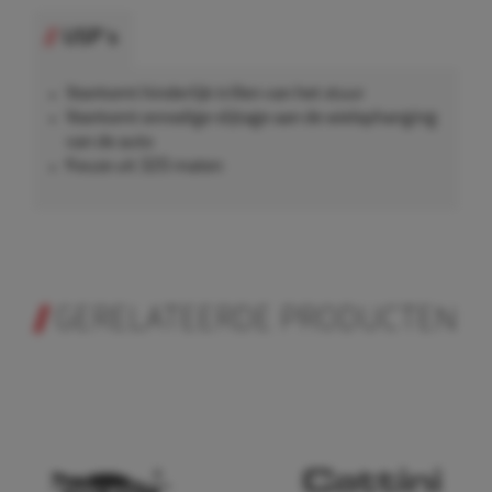
USP's
Voorkomt hinderlijk trillen van het stuur
Voorkomt onnodige slijtage aan de wielophanging
van de auto
Keuze uit 320 maten
GERELATEERDE PRODUCTEN