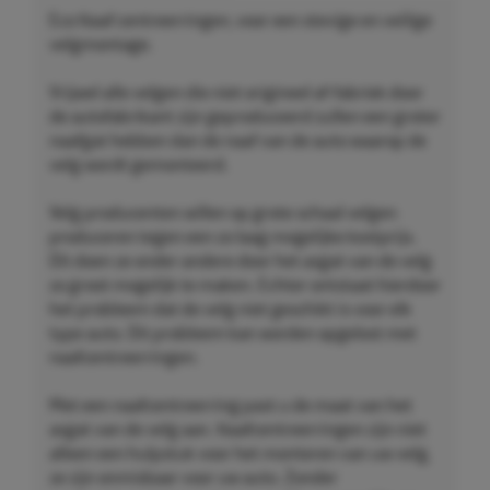
Eco Naaf centreerringen, voor een stevige en veilige
velgmontage.
Vrijwel alle velgen die niet origineel af-fabriek door
de autofabrikant zijn geproduceerd zullen een groter
naafgat hebben dan de naaf van de auto waarop de
velg wordt gemonteerd.
Velg producenten willen op grote schaal velgen
produceren tegen een zo laag mogelijke kostprijs.
Dit doen ze onder andere door het asgat van de velg
zo groot mogelijk te maken. Echter ontstaat hierdoor
het probleem dat de velg niet geschikt is voor elk
type auto. Dit probleem kan worden opgelost met
naafcentreerringen.
Met een naafcentreerring past u de maat van het
asgat van de velg aan. Naafcentreerringen zijn niet
alleen een hulpstuk voor het monteren van uw velg,
ze zijn onmisbaar voor uw auto. Zonder