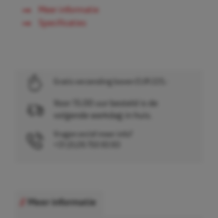
Meer informatie
Specificaties
Gratis verzending boven EUR 225,-
Voor 15.00 uur besteld is de
volgende werkdag in huis.
Vragen en/of meer info?
+31 (0)26 750 83 83
Meer informatie