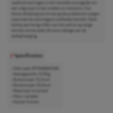
naafcentreerringen is het namelijk onmogelijk om
een velg exact in het midden te monteren. Een
kleine afwijking kan al voor grote problemen zorgen
naarmate de auto hogere snelheden bereikt. Denk
hierbij aan hevig trillen van het wiel en op lange
termijn veroorzaakt dit extra slijtage aan de
wielophanging.
Specificaties
• EAN-code: 8711646661594
• Nettogewicht: 0,07kg
• Buitenmaat: 72,2mm
• Binnenmaat: 63,4mm
• Materiaal: kunststof
• Kleur: variabel
• Aantal: 4 stuks