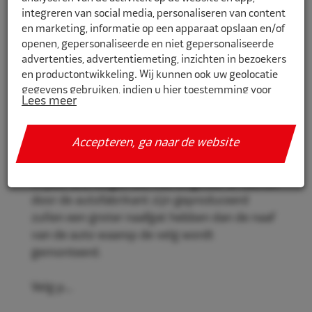
integreren van social media, personaliseren van content
en marketing, informatie op een apparaat opslaan en/of
openen, gepersonaliseerde en niet gepersonaliseerde
CR722634
advertenties, advertentiemeting, inzichten in bezoekers
en productontwikkeling. Wij kunnen ook uw geolocatie
Eco Naaf centreerringen 72,2mm-
gegevens gebruiken, indien u hier toestemming voor
63,4mm 4st
Lees meer
geeft.
Eco Naaf centreerringen, voor een stevige en
Als u meer wilt weten over de cookies die wij gebruiken,
Accepteren, ga naar de website
veilige velgmontage.
de gegevens die daarmee verzameld worden en over uw
rechten op dit punt, lees dan ons
privacy policy
Vrijwel alle velgen die niet origineel af-fabriek
Geef toestemming of stel uw eigen keuze in. U kunt uw
door de autofabrikant zijn geproduceerd
voorkeuren opnieuw aanpassen door onderaan de
zullen een groter naafgat hebben dan de naaf
pagina op
cookie-instellingen.
te klikken.
van de auto waarop de velg wordt
gemonteerd.
Velg p...