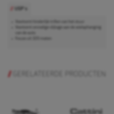
USP's
Voorkomt hinderlijk trillen van het stuur
Voorkomt onnodige slijtage aan de wielophanging
van de auto
Keuze uit 320 maten
GERELATEERDE PRODUCTEN