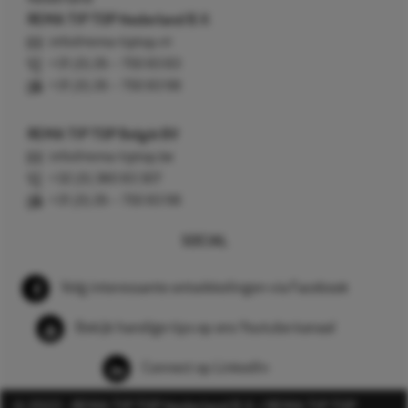
REMA TIP TOP Nederland B.V.
info@rema-tiptop.nl
+31 (0) 26 – 750 83 83
+31 (0) 26 – 750 83 98
REMA TIP TOP België BV
info@rema-tiptop.be
+32 (0) 380 83 307
+31 (0) 26 – 750 83 98
SOCIAL
Volg interessante ontwikkelingen via Facebook
Bekijk handige tips op ons Youtube kanaal
Connect op LinkedIn