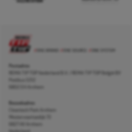
Postadres
REMA TIP TOP Nederland B.V. / REMA TIP TOP België BV
Postbus 5312
6802 EH Arnhem
Bezoekadres
Cleantech Park Arnhem
Westervoortsedijk 73
6827 AV Arnhem
Nederland