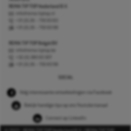
REMA TIP TOP Nederland B.V.
info@rema-tiptop.nl
+31 (0) 26 – 750 83 83
+31 (0) 26 – 750 83 98
REMA TIP TOP België BV
info@rema-tiptop.be
+32 (0) 380 83 307
+31 (0) 26 – 750 83 98
SOCIAL
Volg interessante ontwikkelingen via Facebook
Bekijk handige tips op ons Youtube kanaal
Connect op LinkedIn