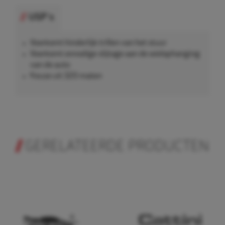
USP's
Voorkomt hinderlijk trillen van het stuur
Voorkomt onnodige slijtage aan de wielophanging
van de auto
Keuze uit 320 maten
GERELATEERDE PRODUCTEN