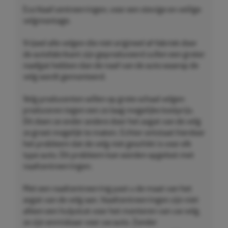
Eco Naaf centreerringen, voor een stevige en veilige
velgmontage.
Vrijwel alle velgen die niet origineel af-fabriek door
de autofabrikant zijn geproduceerd zullen een groter
naafgat hebben dan de naaf van de auto waarop de
velg wordt gemonteerd.
Velg producenten willen op grote schaal velgen
produceren tegen een zo laag mogelijke kostprijs.
Dit doen ze onder andere door het asgat van de velg
zo groot mogelijk te maken. Echter ontstaat hierdoor
het probleem dat de velg niet geschikt is voor elk
type auto. Dit probleem kan worden opgelost met
naafcentreerringen.
Met een naafcentreerring past u de maat van het
asgat van de velg aan. Naafcentreerringen zijn niet
alleen een hulpstuk voor het monteren van uw velg,
ze zijn onmisbaar voor uw auto. Zonder