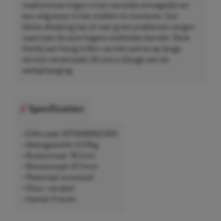
naafcentreerringen is het namelijk onmogelijk om
een velg exact in het midden te monteren. Een
kleine afwijking kan al voor grote problemen zorgen
naarmate de auto hogere snelheden bereikt. Denk
hierbij aan hevig trillen van het wiel en op lange
termijn veroorzaakt dit extra slijtage aan de
wielophanging.
Specificaties
• EAN-code: 8711646662300
• Nettogewicht: 0,07kg
• Buitenmaat: 74,1mm
• Binnenmaat: 67,1mm
• Materiaal: kunststof
• Kleur: variabel
• Aantal: 4 stuks