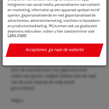
integreren van social media, personaliseren van content
en marketing, informatie op een apparaat opslaan en/of
openen, gepersonaliseerde en niet gepersonaliseerde
CR741671
advertenties, advertentiemeting, inzichten in bezoekers
en productontwikkeling. Wij kunnen ook uw geolocatie
Eco Naaf centreerringen 74,1mm-
gegevens gebruiken, indien u hier toestemming voor
67,1mm 4st
Lees meer
geeft.
Eco Naaf centreerringen, voor een stevige en
Als u meer wilt weten over de cookies die wij gebruiken,
Accepteren, ga naar de website
veilige velgmontage.
de gegevens die daarmee verzameld worden en over uw
rechten op dit punt, lees dan ons
privacy policy
Vrijwel alle velgen die niet origineel af-fabriek
Geef toestemming of stel uw eigen keuze in. U kunt uw
door de autofabrikant zijn geproduceerd
voorkeuren opnieuw aanpassen door onderaan de
zullen een groter naafgat hebben dan de naaf
pagina op
cookie-instellingen.
te klikken.
van de auto waarop de velg wordt
gemonteerd.
Velg p...