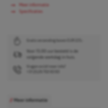
Meer informatie
Specificaties
Gratis verzending boven EUR 225,-
Voor 15.00 uur besteld is de
volgende werkdag in huis.
Vragen en/of meer info?
+31 (0)26 750 83 83
Meer informatie