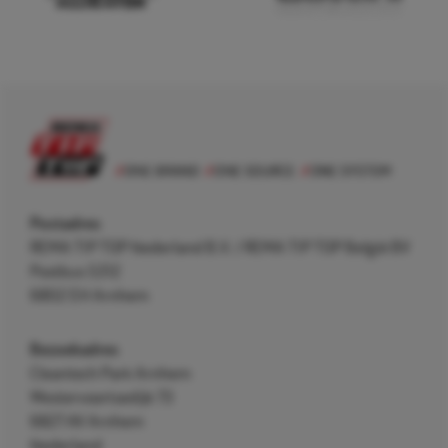
Postadres
REMA TIP TOP Nederland B.V. / REMA TIP TOP België BV
Postbus 5312
6802 EH Arnhem
Bezoekadres
Cleantech Park Arnhem
Westervoortsedijk 73
6827 AV Arnhem
Nederland