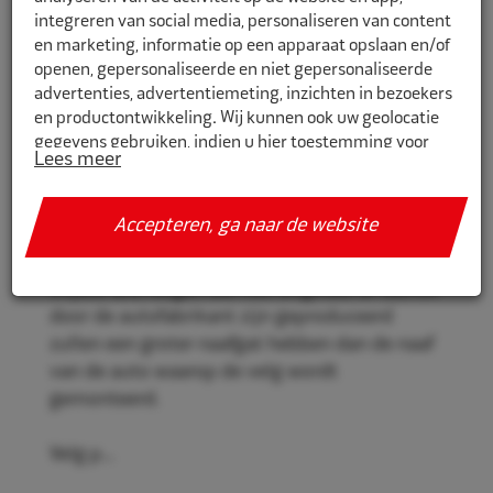
integreren van social media, personaliseren van content
en marketing, informatie op een apparaat opslaan en/of
openen, gepersonaliseerde en niet gepersonaliseerde
CR741701
advertenties, advertentiemeting, inzichten in bezoekers
en productontwikkeling. Wij kunnen ook uw geolocatie
Eco Naaf centreerringen 74,1mm-
gegevens gebruiken, indien u hier toestemming voor
70,1mm 4st
Lees meer
geeft.
Eco Naaf centreerringen, voor een stevige en
Als u meer wilt weten over de cookies die wij gebruiken,
Accepteren, ga naar de website
veilige velgmontage.
de gegevens die daarmee verzameld worden en over uw
rechten op dit punt, lees dan ons
privacy policy
Vrijwel alle velgen die niet origineel af-fabriek
Geef toestemming of stel uw eigen keuze in. U kunt uw
door de autofabrikant zijn geproduceerd
voorkeuren opnieuw aanpassen door onderaan de
zullen een groter naafgat hebben dan de naaf
pagina op
cookie-instellingen.
te klikken.
van de auto waarop de velg wordt
gemonteerd.
Velg p...