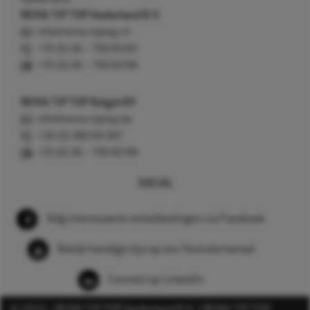
REMA TIP TOP Nederland B.V.
info@rema-tiptop.nl
+31 (0) 26 – 750 83 83
+31 (0) 26 – 750 83 98
REMA TIP TOP België BV
info@rema-tiptop.be
+32 (0) 380 83 307
+31 (0) 26 – 750 83 98
SOCIAL
Volg interessante ontwikkelingen via Facebook
Bekijk handige tips op ons Youtube kanaal
Connect op LinkedIn