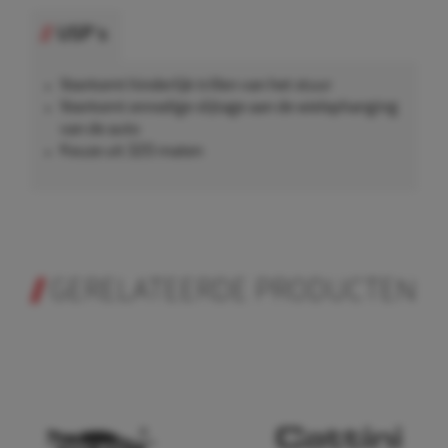
USP's
Voorkomt hinderlijk trillen van het stuur
Voorkomt onnodige slijtage aan de wielophanging
van de auto
Keuze uit 320 maten
GERELATEERDE PRODUCTEN