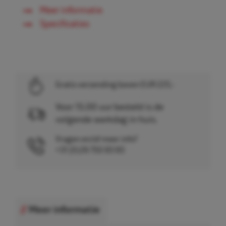
Meer informatie
Specificaties
Gratis verzending boven EUR 225,-
Voor 15.00 uur besteld is de
volgende werkdag in huis.
Vragen en/of meer info?
+31 (0)26 750 83 83
Meer informatie