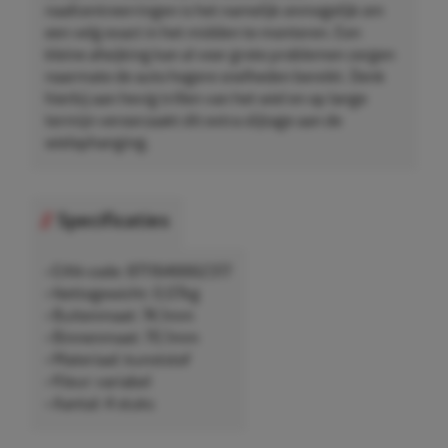
naafcentreerringen is het namelijk onmogelijk om
een velg exact in het midden te monteren. Een
kleine afwijking kan al voor grote problemen zorgen
naarmate de auto hogere snelheden bereikt. Denk
hierbij aan hevig trillen van het wiel en op lange
termijn veroorzaakt dit extra slijtage aan de
wielophanging.
Specificaties
• EAN-code: 8711646662317
• Nettogewicht: 0,07kg
• Buitenmaat: 74,1mm
• Binnenmaat: 70,1mm
• Materiaal: kunststof
• Kleur: variabel
• Aantal: 4 stuks