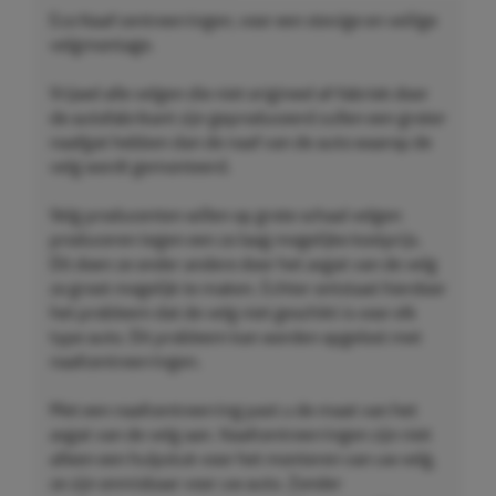
Eco Naaf centreerringen, voor een stevige en veilige
velgmontage.
Vrijwel alle velgen die niet origineel af-fabriek door
de autofabrikant zijn geproduceerd zullen een groter
naafgat hebben dan de naaf van de auto waarop de
velg wordt gemonteerd.
Velg producenten willen op grote schaal velgen
produceren tegen een zo laag mogelijke kostprijs.
Dit doen ze onder andere door het asgat van de velg
zo groot mogelijk te maken. Echter ontstaat hierdoor
het probleem dat de velg niet geschikt is voor elk
type auto. Dit probleem kan worden opgelost met
naafcentreerringen.
Met een naafcentreerring past u de maat van het
asgat van de velg aan. Naafcentreerringen zijn niet
alleen een hulpstuk voor het monteren van uw velg,
ze zijn onmisbaar voor uw auto. Zonder