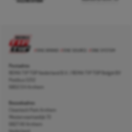
Postadres
REMA TIP TOP Nederland B.V. / REMA TIP TOP België BV
Postbus 5312
6802 EH Arnhem
Bezoekadres
Cleantech Park Arnhem
Westervoortsedijk 73
6827 AV Arnhem
Nederland