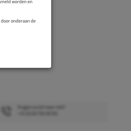
zameld worden en
n door onderaan de
Vragen en/of meer info?
+31 (0)26 750 83 83