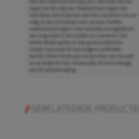
Met een naafcentreerring past u de maat van het
asgat van de velg aan. Naafcentreerringen zijn
niet alleen een hulpstuk voor het monteren van uw
velg, ze zijn onmisbaar voor uw auto. Zonder
naafcentreerringen is het namelijk onmogelijk om
een velg exact in het midden te monteren. Een
kleine afwijking kan al voor grote problemen
zorgen naarmate de auto hogere snelheden
bereikt. Denk hierbij aan hevig trillen van het wiel
en op lange termijn veroorzaakt dit extra slijtage
aan de wielophanging.
GERELATEERDE PRODUCT