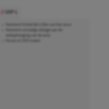
USP's
Voorkomt hinderlijk trillen van het stuur
Voorkomt onnodige slijtage aan de
wielophanging van de auto
Keuze uit 320 maten