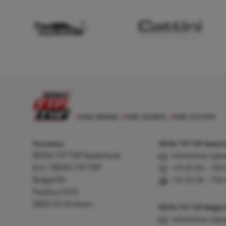
Postadres
REMA TIP TOP Nederla
REMA TIP TOP Nederland
info@rema-tipto
B.V. / REMA TIP TOP
+31 (0) 26 – 750
België BV
+31 (0) 26 – 750
Postbus 5312
6802 EH Arnhem
REMA TIP TOP België
info@rema-tipto