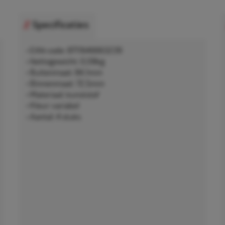
Specificaties
• EAN-code: 8711646663239
• Nettogewicht: 0,08kg
• Buitenmaat: 84,1mm
• Binnenmaat: 72,5mm
• Materiaal: kunststof
• Kleur: variabel
• Aantal: 4 stuks