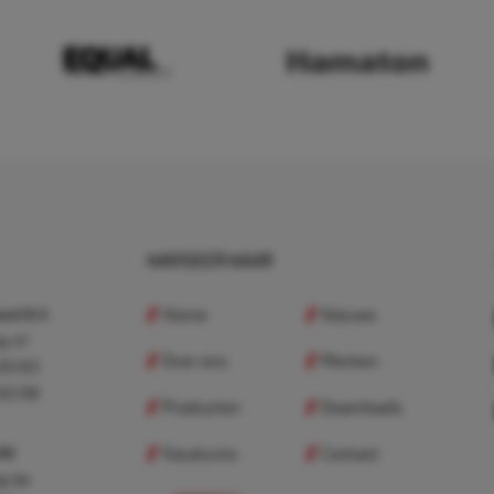
NAVIGEER NAAR
Home
Nieuws
nd B.V.
p.nl
Over ons
Merken
 83 83
 83 98
Producten
Downloads
Vacatures
Contact
 BV
p.be