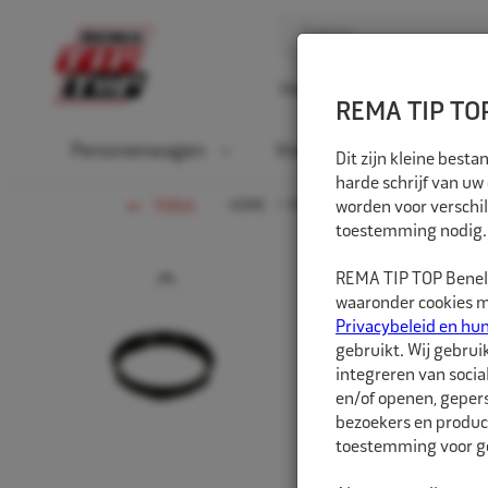
Home
Over ons
D
REMA TIP TOP
Personenwagen
Vrachtwagen
La
Dit zijn kleine bes
harde schrijf van uw
HOME
PERSONENWAGEN
worden voor verschil
NAAFCEN
TERUG
toestemming nodig.
Prev
REMA TIP TOP Benelu
waaronder cookies me
Privacybeleid en hu
gebruikt. Wij gebrui
integreren van socia
en/of openen, gepers
bezoekers en produc
toestemming voor ge