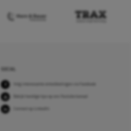
SOCIAL
Volg interessante ontwikkelingen via Facebook
Bekijk handige tips op ons Youtube kanaal
Connect op LinkedIn