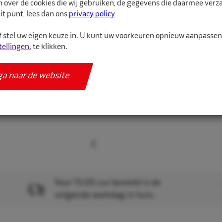
n over de cookies die wij gebruiken, de gegevens die daarmee ver
it punt, lees dan ons
privacy policy
Velg p...
 stel uw eigen keuze in. U kunt uw voorkeuren opnieuw aanpasse
tellingen.
te klikken.
Meer informatie
Specificaties
ga naar de website
Voor 15.00 uur besteld is de
volgende werkdag in huis.