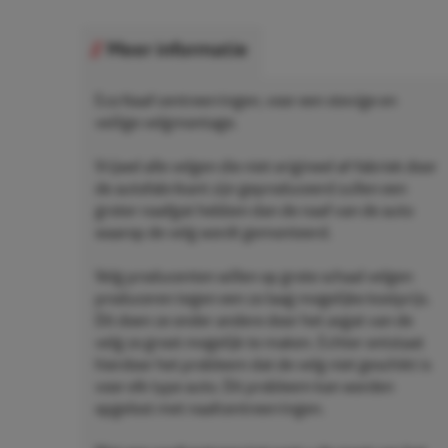
Meer informatie
Eco Naaf centreerringen, voor een stevige en
veilige velgmontage.
Vrijwel alle velgen die niet origineel af-fabriek door
de autofabrikant zijn geproduceerd zullen een
groter naafgat hebben dan de naaf van de auto
waarop de velg wordt gemonteerd.
Velg producenten willen op grote schaal velgen
produceren tegen een zo laag mogelijke kostprijs.
Dit doen ze onder andere door het asgat van de
velg zo groot mogelijk te maken. Echter ontstaat
hierdoor het probleem dat de velg niet geschikt is
voor elk type auto. Dit probleem kan worden
opgelost met naafcentreerringen.