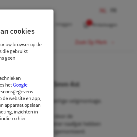
0
Inloggen
Winkelwagen
an cookies
Fiets
Zoek Op Merk
oor uw browser op de
s die gebruikt
oms geen
technieken
rringen 84,1mm-72,5mm 4st
ees het
Google
ersoonsgegevens
p de website en app,
n, voor een stevige en veilige velgmontage.
een apparaat opslaan
ting, inzichten in
niet origineel af-fabriek door de
indien u hier
roduceerd zullen een groter naafgat hebben
to waarop de velg wordt gemonteerd.