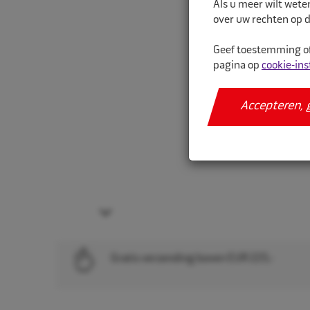
Als u meer wilt wete
over uw rechten op d
Geef toestemming of
pagina op
cookie-ins
Accepteren, 
Next
Gratis verzending boven EUR 225,-