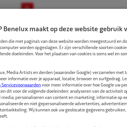
ownloads
Nieuws
Merken
Contact
 Benelux maakt op deze website gebruik v
ndbouw-OTR-EM
Motorfiets
E-Bike
tanden die met pagina’s van deze website worden meegestuurd en d
 computer worden opgeslagen. Er zijn verschillende soorten cookie
lende doeleinden. Voor het plaatsen van cookies is soms wel en s
TREERRINGEN
ECO NAAF CENTREERRINGEN 84,1MM-72,5MM 4ST
CR841725
x, Media Artists en derden (waaronder Google) verzamelen met 
Eco Naaf centree
er informatie over je apparaat, locatie, browser en surfgedrag. L
n Servicevoorwaarden
voor meer informatie over hoe Google uw p
ken dit voor de volgende doeleinden: analyseren van de activiteit o
Eco Naaf centreerringe
l media, personaliseren van content en marketing, informatie op 
onaliseerde en niet gepersonaliseerde advertenties, advertentieme
Vrijwel alle velgen die 
tontwikkeling. Wij kunnen ook uw geolocatie gegevens gebruiken, 
autofabrikant zijn gep
eft.
dan de naaf van de au