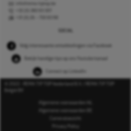
info@rema-tiptop.be
+32 (0) 380 83 307
+31 (0) 26 – 750 83 98
SOCIAL
Volg interessante ontwikkelingen via Facebook
Bekijk handige tips op ons Youtube kanaal
Connect op LinkedIn
© 2022 - REMA TIP TOP Nederland B.V. / REMA TIP TOP
België BV
Algemene voorwaarden NL
Algemene voorwaarden BE
Cameratoezicht
Privacy Policy