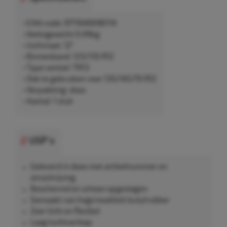
• EAN-code: 8711646696114
• Nettogewicht 0,49kg
• Inchmaat: 12"
• Binnenband: 125/135 R12
• Type ventiel: TR13
• Ook te gebruiken voor 135/145/70 R12
• Verpakking: doos
• Aantal: 1 stuk
USP's
Geleverd in doos met artikelnummer en
omschrijving
Beschermd en schoon opgeslagen
Gemaakt van hoge kwaliteit butylrubber
Zeer licht en flexibel
Laag luchtverloop