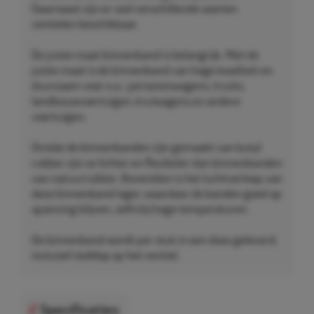
Daarnaast zijn er veel verschillende soorten
ventielen beschikbaar.
De juiste maat binnenband is belangrijk. Met de
juiste maat is de binnenband van hoge kwaliteit en
duurzaam voor o.a.: personenwagens, trucks,
landbouwvoertuigen, kruiwagens en andere
voertuigen.
Omdat de binnenbanden zijn gemaakt van butyl
rubber zijn ze lichter en flexibeler dan binnenbanden
van natuurrubber. Bovendien is het luchtverloop van
deze binnenband lager, waardoor de banden goed op
spanning blijven, zelfs bij hoge temperaturen.
De binnenband wordt per stuk in een doos geleverd,
inclusief stofdop op het ventiel.
Specificaties