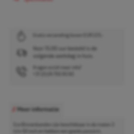
Gratis verzending boven EUR 225,-
Voor 15.00 uur besteld is de
volgende werkdag in huis.
Vragen en/of meer info?
+31 (0)26 750 83 83
Meer informatie
Eco Binnenbanden zijn beschikbaar in de maten 3
t/m 50 inch en hebben een goede pasvorm.