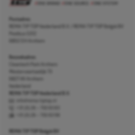
Postadres
REMA TIP TOP Nederland B.V. / REMA TIP TOP België BV
Postbus 5312
6802 EH Arnhem
Bezoekadres
Cleantech Park Arnhem
Westervoortsedijk 73
6827 AV Arnhem
Nederland
REMA TIP TOP Nederland B.V.
info@rema-tiptop.nl
+31 (0) 26 – 750 83 83
+31 (0) 26 – 750 83 98
REMA TIP TOP België BV