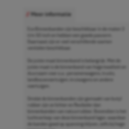
Meer informatie
Eco Binnenbanden zijn beschikbaar in de maten 3
t/m 50 inch en hebben een goede pasvorm.
Daarnaast zijn er veel verschillende soorten
ventielen beschikbaar.
De juiste maat binnenband is belangrijk. Met de
juiste maat is de binnenband van hoge kwaliteit en
duurzaam voor o.a.: personenwagens, trucks,
landbouwvoertuigen, kruiwagens en andere
voertuigen.
Omdat de binnenbanden zijn gemaakt van butyl
rubber zijn ze lichter en flexibeler dan
binnenbanden van natuurrubber. Bovendien is het
luchtverloop van deze binnenband lager, waardoor
de banden goed op spanning blijven, zelfs bij hoge