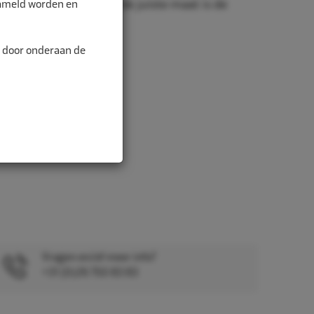
zameld worden en
nd is belangrijk. Met de juiste maat is de
alitei...
n door onderaan de
Vragen en/of meer info?
+31 (0)26 750 83 83