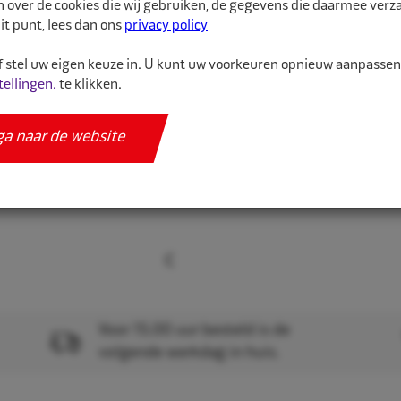
n over de cookies die wij gebruiken, de gegevens die daarmee ver
De juiste maat binnenba
it punt, lees dan ons
privacy policy
binnenband van hoge kw
 stel uw eigen keuze in. U kunt uw voorkeuren opnieuw aanpasse
tellingen.
te klikken.
Meer informatie
Specificaties
ga naar de website
Voor 15.00 uur besteld is de
volgende werkdag in huis.