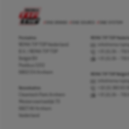
Postadres
REMA TIP TOP Nederla
REMA TIP TOP Nederland
info@rema-tipto
B.V. / REMA TIP TOP
+31 (0) 26 – 750
België BV
+31 (0) 26 – 750
Postbus 5312
6802 EH Arnhem
REMA TIP TOP België
info@rema-tipto
Bezoekadres
+32 (0) 380 83 
Cleantech Park Arnhem
+31 (0) 26 – 750
Westervoortsedijk 73
6827 AV Arnhem
Nederland