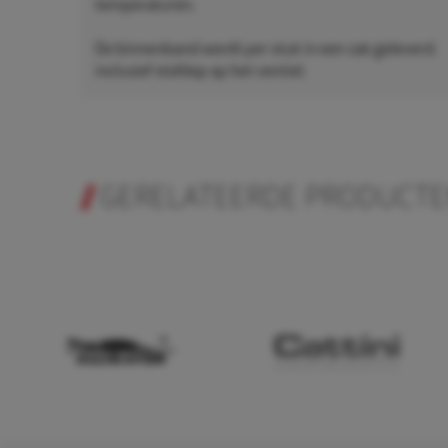
temperaturen.
De binnenband wordt per stuk in een zak geleverd,
inclusief stofdop op het ventiel.
GERELATEERDE PRODUCT