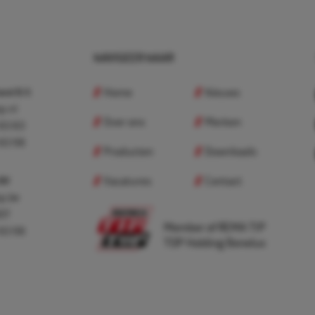
NAVIGEER NAAR
Home
Nieuws
nd B.V.
p.nl
Over ons
Merken
 83 83
 83 98
Producten
Downloads
Vacatures
Contact
 BV
p.be
307
Member of REMA TIP
 83 98
TOP Holding Benelux