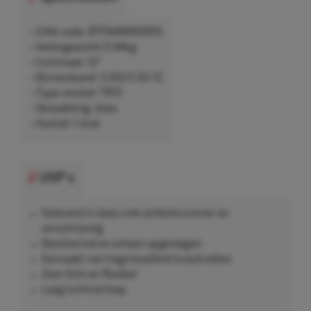
• EAN-code: 8711646695810
• Nettogewicht 0,44kg
• Inchmaat: 12"
• Binnenband: 3.00/3.50-12
• Type ventiel: TR13
• Verpakking: doos
• Aantal: 1 stuk
USP's
Geleverd in doos met artikelnummer en
omschrijving
Beschermd en schoon opgeslagen
Gemaakt van hoge kwaliteit butylrubber
Zeer licht en flexibel
Laag luchtverloop