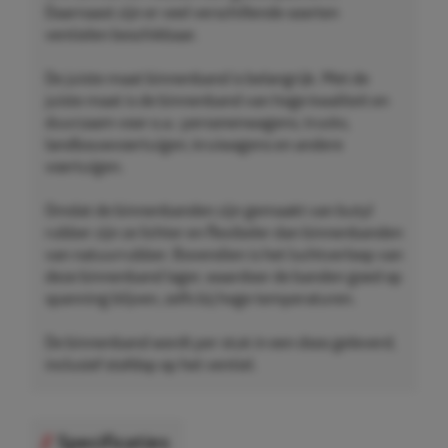
Daarnaast zijn er veel verschillende soorten
ventielen beschikbaar.
De juiste maat binnenband is belangrijk. Met de
juiste maat is de binnenband van hoge kwaliteit en
duurzaam voor o.a.: personenwagens, trucks,
landbouwvoertuigen, kruiwagens en andere
voertuigen.
Omdat de binnenbanden zijn gemaakt van butyl
rubber zijn ze lichter en flexibeler dan binnenbanden
van natuurrubber. Bovendien is het luchtverloop van
deze binnenband lager, waardoor de banden goed op
spanning blijven, zelfs bij hoge temperaturen.
De binnenband wordt per stuk in een doos geleverd,
inclusief stofdop op het ventiel.
Specificaties