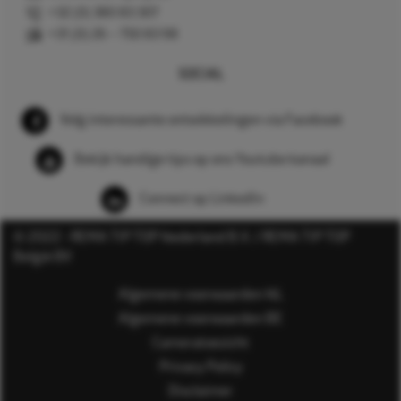
+32 (0) 380 83 307
+31 (0) 26 – 750 83 98
SOCIAL
Volg interessante ontwikkelingen via Facebook
Bekijk handige tips op ons Youtube kanaal
Connect op LinkedIn
© 2022 - REMA TIP TOP Nederland B.V. / REMA TIP TOP
België BV
Algemene voorwaarden NL
Algemene voorwaarden BE
Cameratoezicht
Privacy Policy
Disclaimer