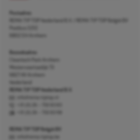
Postadres
REMA TIP TOP Nederland B.V. / REMA TIP TOP België BV
Postbus 5312
6802 EH Arnhem
Bezoekadres
Cleantech Park Arnhem
Westervoortsedijk 73
6827 AV Arnhem
Nederland
REMA TIP TOP Nederland B.V.
info@rema-tiptop.nl
+31 (0) 26 – 750 83 83
+31 (0) 26 – 750 83 98
REMA TIP TOP België BV
info@rema-tiptop.be