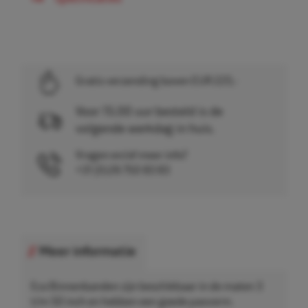
Gratis verzending boven EUR 225,-
Voor 15.00 uur besteld is de
volgende werkdag in huis.
Vragen en/of meer info?
+31 (0)26 750 83 83
Meer informatie
Eco Binnenbanden zijn beschikbaar in de maten 3
t/m 50 inch en hebben een goede pasvorm.