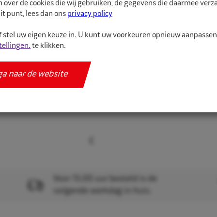
n over de cookies die wij gebruiken, de gegevens die daarmee ver
binnenband van hoge kw
it punt, lees dan ons
privacy policy
 stel uw eigen keuze in. U kunt uw voorkeuren opnieuw aanpasse
Meer informatie
tellingen.
te klikken.
Specificaties
ga naar de website
Voor 15.00 uur besteld is de
volgende werkdag in huis.