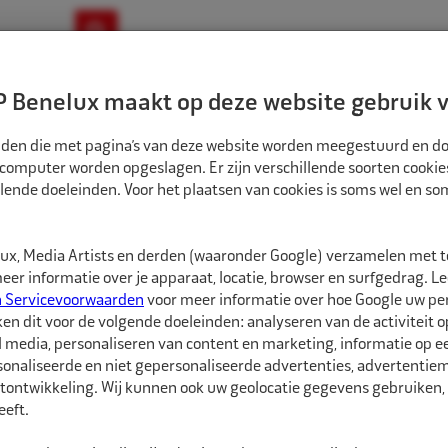
ownloads
Nieuws
Merken
Contact
 Benelux maakt op deze website gebruik v
ndbouw-OTR-EM
Motorfiets
E-Bike
tanden die met pagina’s van deze website worden meegestuurd en d
 computer worden opgeslagen. Er zijn verschillende soorten cookie
lende doeleinden. Voor het plaatsen van cookies is soms wel en s
BANDEN
ECO BINNENBAND 17" 15.0/55-380/55 TR15 VENTIEL ZAK
1581702
x, Media Artists en derden (waaronder Google) verzamelen met 
Eco Binnenband 17
er informatie over je apparaat, locatie, browser en surfgedrag. L
n Servicevoorwaarden
voor meer informatie over hoe Google uw p
ken dit voor de volgende doeleinden: analyseren van de activiteit o
Eco Binnenbanden zijn 
l media, personaliseren van content en marketing, informatie op 
hebben een goede pasvo
onaliseerde en niet gepersonaliseerde advertenties, advertentieme
soorten ventielen besc
tontwikkeling. Wij kunnen ook uw geolocatie gegevens gebruiken, 
eft.
De juiste maat binnenba