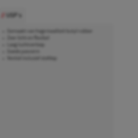
USP's
Gemaakt van hoge kwaliteit butyl rubber
Zeer licht en flexibel
Laag luchtverloop
Goede pasvorm
Ventiel inclusief stofdop