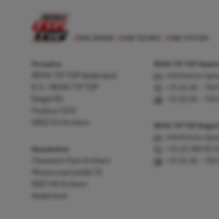
Postadres
REMA TIP TOP Nederla
REMA TIP TOP Nederland
info@rema-tipto
B.V. / REMA TIP TOP
+31 (0) 26 – 750
België BV
+31 (0) 26 – 750
Postbus 5312
6802 EH Arnhem
REMA TIP TOP België
info@rema-tipto
Bezoekadres
+32 (0) 380 83 
Cleantech Park Arnhem
+31 (0) 26 – 750
Westervoortsedijk 73
6827 AV Arnhem
Nederland