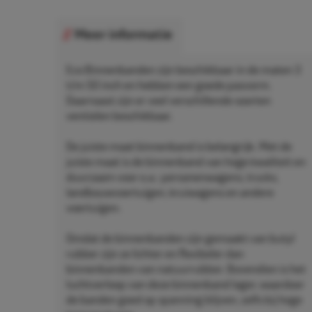
Meer informatie
Eco Binnenbanden zijn beschikbaar in de maten 3
t/m 50 inch en hebben een goede pasvorm.
Daarnaast zijn er veel verschillende soorten
ventielen beschikbaar.
De juiste maat binnenband is belangrijk. Met de
juiste maat is de binnenband van hoge kwaliteit en
duurzaam voor o.a.: personenwagens, trucks,
landbouwvoertuigen, kruiwagens en andere
voertuigen.
Omdat de binnenbanden zijn gemaakt van butyl
rubber zijn ze lichter en flexibeler dan
binnenbanden van natuurrubber. Bovendien is het
luchtverloop van deze binnenband lager, waardoor
de banden goed op spanning blijven, zelfs bij hoge