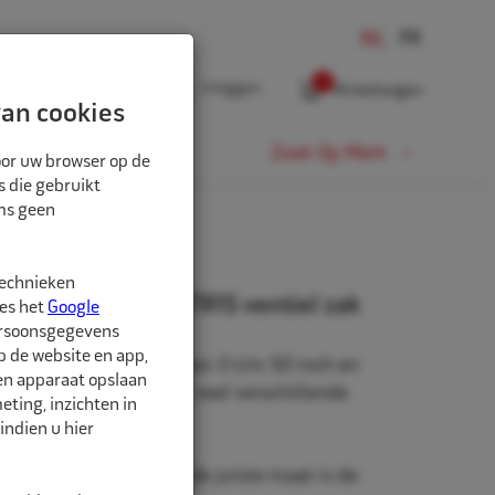
0
Inloggen
Winkelwagen
an cookies
Fiets
Zoek Op Merk
oor uw browser op de
s die gebruikt
oms geen
technieken
" 15.0/55-380/55 TR15 ventiel zak
ees het
Google
ersoonsgegevens
p de website en app,
beschikbaar in de maten 3 t/m 50 inch en
een apparaat opslaan
rm. Daarnaast zijn er veel verschillende
ting, inzichten in
hikbaar.
indien u hier
nd is belangrijk. Met de juiste maat is de