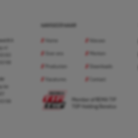
NAVIGEER NAAR
Home
Nieuws
nd B.V.
p.nl
Over ons
Merken
 83 83
 83 98
Producten
Downloads
Vacatures
Contact
 BV
p.be
307
Member of REMA TIP
 83 98
TOP Holding Benelux