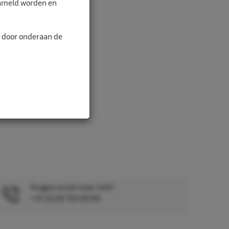
zameld worden en
alitei...
n door onderaan de
Vragen en/of meer info?
+31 (0)26 750 83 83