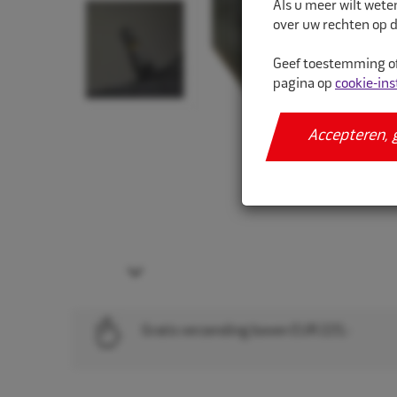
Als u meer wilt wete
over uw rechten op d
Geef toestemming of
pagina op
cookie-ins
Accepteren, 
Next
Gratis verzending boven EUR 225,-