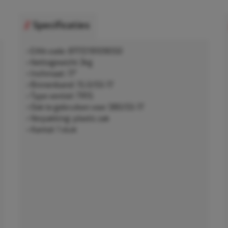
Specificaties
• EAN-code: 8717219109050
• Nettogewicht 3kg
• Inchmaat: 17"
• Binnenband: 15.0/55-17
• Type ventiel: TR15
• Ook te gebruiken voor 380/55-17
• Verpakking: plastic zak
• Aantal: 1 stuk