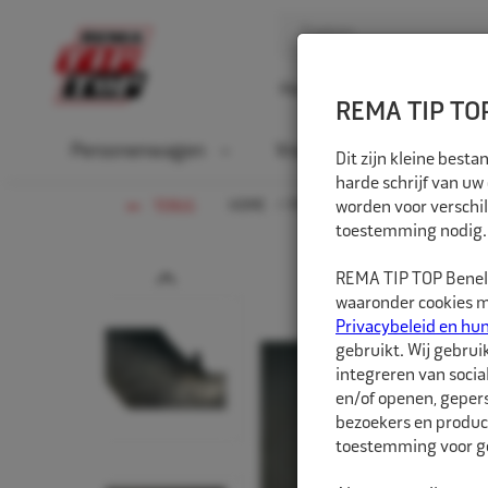
Home
Over ons
D
REMA TIP TOP
Personenwagen
Vrachtwagen
La
Dit zijn kleine bes
harde schrijf van uw
HOME
PERSONENWAGEN
worden voor verschil
BINNEN
TERUG
toestemming nodig.
Prev
REMA TIP TOP Benelu
waaronder cookies me
Privacybeleid en hu
gebruikt. Wij gebrui
integreren van socia
en/of openen, gepers
bezoekers en produc
toestemming voor ge