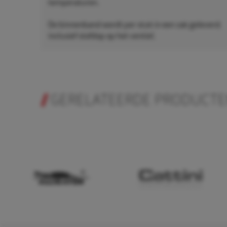
temperaturen.
De binnenband wordt per stuk in een zak geleverd,
inclusief stofdop op het ventiel.
GERELATEERDE PRODUCT